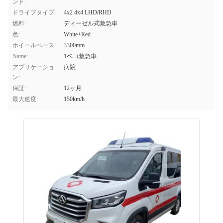
ンド:
ドライブタイプ:
4x2 4x4 LHD/RHD
燃料:
ディーゼル式救急車
色:
White+Red
ホイールベース:
3300mm
Name:
1ベコ救急車
アプリケーショ
病院
ン:
保証:
12ヶ月
最大速度:
150km/h