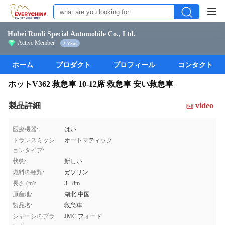
Hubei Runli Special Automobile Co., Ltd.
Active Member
2 Years
ホーム
プロダクト
プロフィール
コンタクト
ホットV362 救急車 10-12席 救急車 安い救急車
製品詳細
video
医療機器:
はい
トランスミッシ
オートマティック
ョンタイプ:
状態:
新しい
燃料の種類:
ガソリン
長さ (m):
3 - 8m
原産地:
湖北,中国
製品名:
救急車
シャーシのブラ
JMC フォード