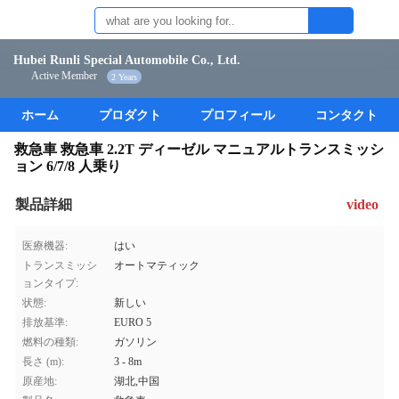
Hubei Runli Special Automobile Co., Ltd.
Active Member
2 Years
ホーム
プロダクト
プロフィール
コンタクト
救急車 救急車 2.2T ディーゼル マニュアルトランスミッシ
ョン 6/7/8 人乗り
製品詳細
video
医療機器:
はい
トランスミッシ
オートマティック
ョンタイプ:
状態:
新しい
排放基準:
EURO 5
燃料の種類:
ガソリン
長さ (m):
3 - 8m
原産地:
湖北,中国