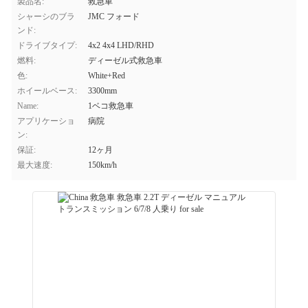
製品名:
救急車
シャーシのブラ
JMC フォード
ンド:
ドライブタイプ:
4x2 4x4 LHD/RHD
燃料:
ディーゼル式救急車
色:
White+Red
ホイールベース:
3300mm
Name:
1ベコ救急車
アプリケーショ
病院
ン:
保証:
12ヶ月
最大速度:
150km/h