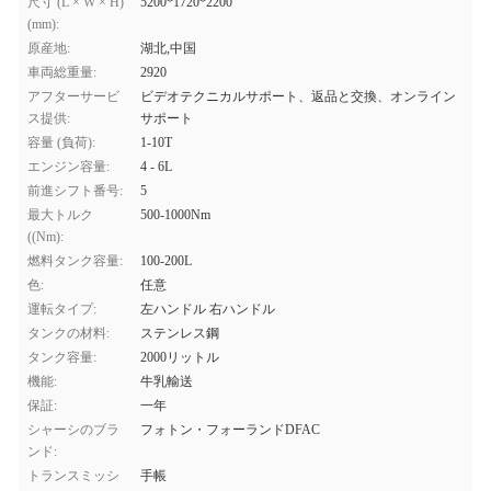
尺寸 (L × W × H)
5200*1720*2200
(mm):
原産地:
湖北,中国
車両総重量:
2920
アフターサービ
ビデオテクニカルサポート、返品と交換、オンライン
ス提供:
サポート
容量 (負荷):
1-10T
エンジン容量:
4 - 6L
前進シフト番号:
5
最大トルク
500-1000Nm
((Nm):
燃料タンク容量:
100-200L
色:
任意
運転タイプ:
左ハンドル 右ハンドル
タンクの材料:
ステンレス鋼
タンク容量:
2000リットル
機能:
牛乳輸送
保証:
一年
シャーシのブラ
フォトン・フォーランドDFAC
ンド:
トランスミッシ
手帳