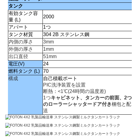
タンク
有効タンク容
2000
量
(
L
)
アパート
1つ
タンク材質
304 2B ステンレス鋼
内側の厚さ
3mm
外側の厚さ
1mm
出口直径
51mm
電圧
(V)
24
燃料タンク
(L)
70
構成
自己積載ポート
PIC洗浄装置を設置
断熱：<
1℃
(
24時間
の温度差)
1つ
キャビネット、タンカーの前面、2つ
のローラーシャッタードア付き
梱包と配
送