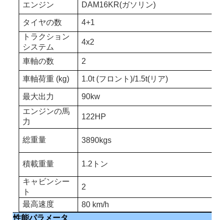
エンジン
DAM16KR
(
ガソリン
)
タイヤの数
4+1
トラクション
4x2
システム
車軸の数
2
車軸荷重 (kg)
1.0t (フロント)/1.5t(リア)
最大出力
90
kw
エンジンの馬
122
HP
力
総重量
3890
kgs
積載重量
1.2
トン
キャビンシー
2
ト
最高速度
80 km/h
性能パラメータ