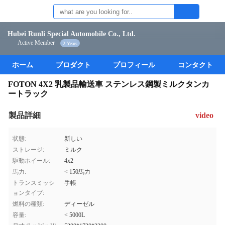
Hubei Runli Special Automobile Co., Ltd.
Active Member
2 Years
ホーム
プロダクト
プロフィール
コンタクト
FOTON 4X2 乳製品輸送車 ステンレス鋼製ミルクタンカ
ートラック
製品詳細
video
状態:
新しい
ストレージ:
ミルク
駆動ホイール:
4x2
馬力:
< 150馬力
トランスミッシ
手帳
ョンタイプ:
燃料の種類:
ディーゼル
容量:
< 5000L