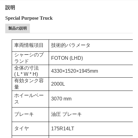
説明
Special Purpose Truck
製品の説明
車両情報項目
技術的パラメータ
シャーシのブ
FOTON
(
LHD
)
ランド
全体の寸法
4330
×
1520
×
1945mm
( L * W * H)
有効タンク容
2000L
量
ホイールベー
3070
mm
ス
ブレーキ
油圧
ブレーキ
タイヤ
175R14LT