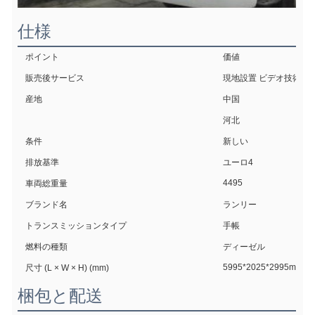
仕様
ポイント
価値
販売後サービス
現地設置 ビデオ技術サ
産地
中国
河北
条件
新しい
排放基準
ユーロ4
4495
車両総重量
ブランド名
ランリー
トランスミッションタイプ
手帳
燃料の種類
ディーゼル
5995*2025*2995mm
尺寸 (L × W × H) (mm)
梱包と配送