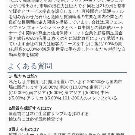
化,広く高速道路と空港で使用,アフリカ,中央アジア,モンゴル
などに輸出され,市場の潜在力は巨大です.同社は21の州と都市
で販売とサービス拠点を設立しました.直接販売と流通モデル
を組み合わせた石油と危険な貨物輸送の主要な国内企業との
良好な長期間の協力関係を構築しています. 会社は,東フェン,
ジファン,フォトンシノペックとペトロ中国との戦略的パート
ナーです契約の尊重と信用保持ユニット企業と顧客満足度企
業と銀行AAAの信用は,多くの年に湖北政府によって承認され
ています会社の努力は顧客のニーズを中心に 製品100%の責
任,顧客の100%の満足度 世界に手を差し伸べ 友だち!特別な自
動車都市を構築!
よくある質問
1- 私たちは誰?
私たちは,中国湖北に拠点を置いています 2009年から国内市
場に販売します ((60.00%),南米 ((10.00%),東南アジア 
((10.00%),南アジア ((5.00%),東アジア ((5.00%),中米 
((5.00%),アフリカ ((5.00%).101~200人のスタッフがいる.
2品質を保証するには?
量産前には常に生産前サンプルを採取する.
輸送前には必ず最終検査です
3買えるものは?
燃料タンカー トラック 消防車 高空作戦トラック 破壊車 廃棄