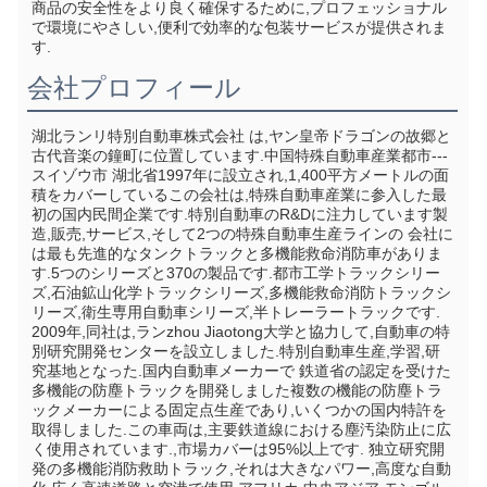
商品の安全性をより良く確保するために,プロフェッショナル
で環境にやさしい,便利で効率的な包装サービスが提供されま
す.
会社プロフィール
湖北ランリ特別自動車株式会社 は,ヤン皇帝ドラゴンの故郷と
古代音楽の鐘町に位置しています.中国特殊自動車産業都市--- 
スイゾウ市 湖北省1997年に設立され,1,400平方メートルの面
積をカバーしているこの会社は,特殊自動車産業に参入した最
初の国内民間企業です.特別自動車のR&Dに注力しています製
造,販売,サービス,そして2つの特殊自動車生産ラインの 会社に
は最も先進的なタンクトラックと多機能救命消防車がありま
す.5つのシリーズと370の製品です.都市工学トラックシリー
ズ,石油鉱山化学トラックシリーズ,多機能救命消防トラックシ
リーズ,衛生専用自動車シリーズ,半トレーラートラックです. 
2009年,同社は,ランzhou Jiaotong大学と協力して,自動車の特
別研究開発センターを設立しました.特別自動車生産,学習,研
究基地となった.国内自動車メーカーで 鉄道省の認定を受けた 
多機能の防塵トラックを開発しました複数の機能の防塵トラ
ックメーカーによる固定点生産であり,いくつかの国内特許を
取得しました.この車両は,主要鉄道線における塵汚染防止に広
く使用されています.,市場カバーは95%以上です. 独立研究開
発の多機能消防救助トラック,それは大きなパワー,高度な自動