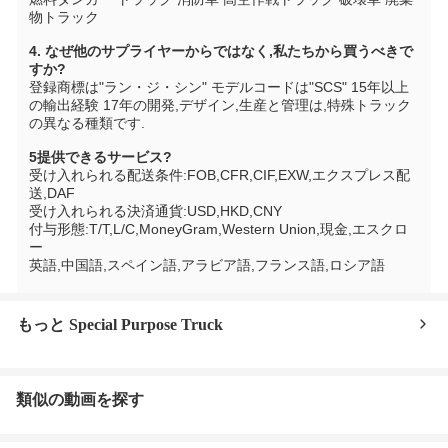
物トラック
4. なぜ他のサプライヤーからではなく,私たちから買うべきで
すか?
登録商標は"ラン・ジ・シン" モデルコードは"SCS" 15年以上
の輸出経験 17年の開発,デザイン,生産と管理は,特殊トラック
の異なる種類です.
5提供できるサービス?
受け入れられる配送条件:FOB,CFR,CIF,EXW,エクスプレス配
送,DAF
受け入れられる決済通貨:USD,HKD,CNY
付与形態:T/T,L/C,MoneyGram,Western Union,現金,エスクロ
ー
英語,中国語,スペイン語,アラビア語,フランス語,ロシア語
もっと Special Purpose Truck
類似の動画を探す