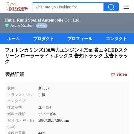
Hubei Runli Special Automobile Co., Ltd.
Active Member
2 Years
ホーム
プロダクト
プロフィール
コンタクト
フォトンカミンズ130馬力エンジン 4.75m 省エネLEDスク
リーン ローラーライトボックス 告知トラック 広告トラッ
ク
製品詳細
video
状態:
新しい
トランスミッシ
手帳
ョンタイプ:
排放基準:
ユーロ4
燃料の種類:
ディーゼル
尺寸 (L × W × H)
5995*2025*2995mm
(mm):
車両総重量:
4495