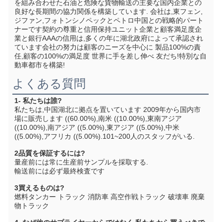
を組み合わせた石油と危険な貨物輸送の主要な国内企業との
良好な長期間の協力関係を構築しています. 会社は,東フェン,
ジファン,フォトンシノペックとペトロ中国との戦略的パート
ナーです契約の尊重と信用保持ユニット企業と顧客満足度企
業と銀行AAAの信用は,多くの年に湖北政府によって承認され
ています会社の努力は顧客のニーズを中心に 製品100%の責
任,顧客の100%の満足度 世界に手を差し伸べ 友だち!特別な自
動車都市を構築!
よくある質問
1- 私たちは誰?
私たちは,中国湖北に拠点を置いています 2009年から国内市
場に販売します ((60.00%),南米 ((10.00%),東南アジア 
((10.00%),南アジア ((5.00%),東アジア ((5.00%),中米 
((5.00%),アフリカ ((5.00%).101~200人のスタッフがいる.
2品質を保証するには?
量産前には常に生産前サンプルを採取する.
輸送前には必ず最終検査です
3買えるものは?
燃料タンカー トラック 消防車 高空作戦トラック 破壊車 廃棄
物トラック