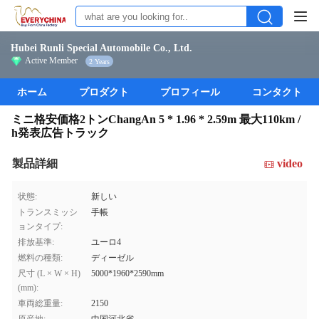
Hubei Runli Special Automobile Co., Ltd.
Active Member
2 Years
ホーム
プロダクト
プロフィール
コンタクト
ミニ格安価格2トンChangAn 5 * 1.96 * 2.59m 最大110km /
h発表広告トラック
製品詳細
video
状態:
新しい
トランスミッシ
手帳
ョンタイプ:
排放基準:
ユーロ4
燃料の種類:
ディーゼル
尺寸 (L × W × H)
5000*1960*2590mm
(mm):
車両総重量:
2150