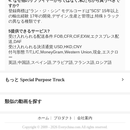
4. なぜ他のサプライヤーからではなく,私たちから買うべきで
すか?
登録商標は"ラン・ジ・シン" モデルコードは"SCS" 15年以上
の輸出経験 17年の開発,デザイン,生産と管理は,特殊トラック
の異なる種類です.
5提供できるサービス?
受け入れられる配送条件:FOB,CFR,CIF,EXW,エクスプレス配
送,DAF
受け入れられる決済通貨:USD,HKD,CNY
付与形態:T/T,L/C,MoneyGram,Western Union,現金,エスクロ
ー
英語,中国語,スペイン語,アラビア語,フランス語,ロシア語
もっと Special Purpose Truck
類似の動画を探す
ホーム
プロダクト
会社案内
Copyright © 2009 - 2026 Everychina.com.All rights reserved.