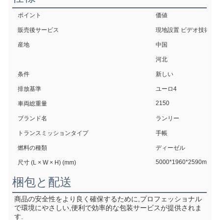
ポイント
価値
販売後サービス
現地設置 ビデオ技術サ
産地
中国
河北
条件
新しい
排放基準
ユーロ4
2150
車両総重量
ブランド名
ランリー
トランスミッションタイプ
手帳
燃料の種類
ディーゼル
5000*1960*2590mm
尺寸 (L × W × H) (mm)
梱包と配送
商品の安全性をより良く確保するために,プロフェッショナル
で環境にやさしい,便利で効率的な包装サービスが提供されま
す.