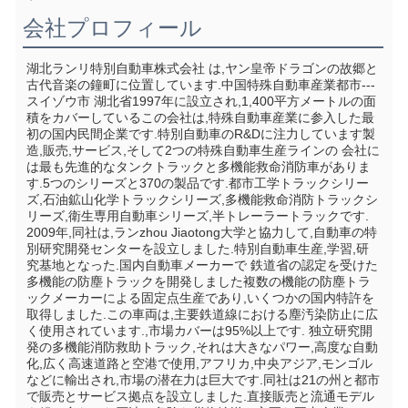
会社プロフィール
湖北ランリ特別自動車株式会社 は,ヤン皇帝ドラゴンの故郷と
古代音楽の鐘町に位置しています.中国特殊自動車産業都市--- 
スイゾウ市 湖北省1997年に設立され,1,400平方メートルの面
積をカバーしているこの会社は,特殊自動車産業に参入した最
初の国内民間企業です.特別自動車のR&Dに注力しています製
造,販売,サービス,そして2つの特殊自動車生産ラインの 会社に
は最も先進的なタンクトラックと多機能救命消防車がありま
す.5つのシリーズと370の製品です.都市工学トラックシリー
ズ,石油鉱山化学トラックシリーズ,多機能救命消防トラックシ
リーズ,衛生専用自動車シリーズ,半トレーラートラックです. 
2009年,同社は,ランzhou Jiaotong大学と協力して,自動車の特
別研究開発センターを設立しました.特別自動車生産,学習,研
究基地となった.国内自動車メーカーで 鉄道省の認定を受けた 
多機能の防塵トラックを開発しました複数の機能の防塵トラ
ックメーカーによる固定点生産であり,いくつかの国内特許を
取得しました.この車両は,主要鉄道線における塵汚染防止に広
く使用されています.,市場カバーは95%以上です. 独立研究開
発の多機能消防救助トラック,それは大きなパワー,高度な自動
化,広く高速道路と空港で使用,アフリカ,中央アジア,モンゴル
などに輸出され,市場の潜在力は巨大です.同社は21の州と都市
で販売とサービス拠点を設立しました.直接販売と流通モデル