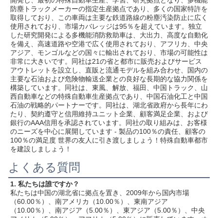
開発し、最初の特殊自動車生産、学習、研究拠点となり、多機能
防塵トラックメーカーの指定生産拠点であり、多くの国家特許を
取得しており、この車両は主要な鉄道路線の粉塵汚染防止に広く
使用されており、市場カバレッジは95％を超えています。独立
した研究開発による多機能消防救助車は、大出力、高度な自動化
を備え、高速道路や空港で広く使用されており、アフリカ、中央
アジア、モンゴルなどの国々に輸出されており、市場の可能性は
非常に大きいです。同社は21の省と都市に販売およびサービス
アウトレットを設立し、直販と流通モデルを組み合わせ、国内の
主要な石油および危険物輸送企業との良好な長期的な協力関係を
構築しています。同社は、東風、解放、福田、中国トラック、山
西自動車などの特殊自動車生産拠点であり、中国石油化工と中国
石油の戦略的パートナーです。同社は、湖北省政府から長年にわ
たり、契約遵守と信用維持ユニット企業、顧客満足企業、および
銀行のAAA信用を承認されています。同社の取り組みは、お客様
のニーズを中心に展開しています - 製品の100％の責任、顧客の
100％の満足度 世界の友人に引き渡しましょう！特殊自動車都市
を建設しましょう！
よくある質問
1. 私たちは誰ですか？
私たちは中国の湖北省に拠点を置き、2009年から国内市場
（60.00％）、南アメリカ（10.00％）、東南アジア
（10.00％）、南アジア（5.00％）、東アジア（5.00％）、中央