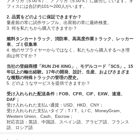
アメリカ（5.00％）、アフリカ（5.00％）に販売しています。オ
フィスには合計約101〜200人がいます。
2. 品質をどのように保証できますか？
量産前の常に試作サンプル、出荷前の常に最終検査。
3. 何を私たちから購入できますか？
燃料タンカートラック、消防車、高高度作業トラック、レッカー
車、ゴミ収集車
4. 他のサプライヤーからではなく、私たちから購入するべき理
由は何ですか？
当社の登録商標「RUN ZHI XING」、モデルコード「SCS」。15
年以上の輸出経験。17年の開発、設計、生産、およびさまざま
な種類の特殊トラックの管理の歴史。
5. どのようなサービスを提供できますか？
受け入れられた配送条件：FOB、CFR、CIF、EXW、速達、
DAF；
受け入れられた支払い通貨：USD、HKD、CNY；
受け入れられた支払いタイプ：T / T、L / C、MoneyGram、
Western Union、Cash、Escrow；
対応言語：英語、中国語、スペイン語、アラビア語、フランス
語、ロシア語