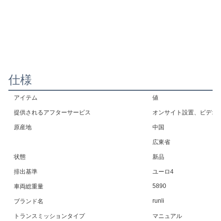
仕様
アイテム
値
提供されるアフターサービス
オンサイト設置、ビデオ
原産地
中国
広東省
状態
新品
排出基準
ユーロ4
5890
車両総重量
runli
ブランド名
トランスミッションタイプ
マニュアル