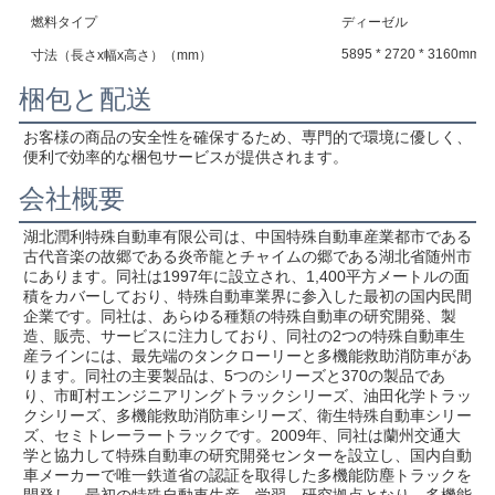
燃料タイプ
ディーゼル
5895 * 2720 * 3160mm
寸法（長さx幅x高さ）（mm）
梱包と配送
お客様の商品の安全性を確保するため、専門的で環境に優しく、
便利で効率的な梱包サービスが提供されます。
会社概要
湖北潤利特殊自動車有限公司は、中国特殊自動車産業都市である
古代音楽の故郷である炎帝龍とチャイムの郷である湖北省随州市
にあります。同社は1997年に設立され、1,400平方メートルの面
積をカバーしており、特殊自動車業界に参入した最初の国内民間
企業です。同社は、あらゆる種類の特殊自動車の研究開発、製
造、販売、サービスに注力しており、同社の2つの特殊自動車生
産ラインには、最先端のタンクローリーと多機能救助消防車があ
ります。同社の主要製品は、5つのシリーズと370の製品であ
り、市町村エンジニアリングトラックシリーズ、油田化学トラッ
クシリーズ、多機能救助消防車シリーズ、衛生特殊自動車シリー
ズ、セミトレーラートラックです。2009年、同社は蘭州交通大
学と協力して特殊自動車の研究開発センターを設立し、国内自動
車メーカーで唯一鉄道省の認証を取得した多機能防塵トラックを