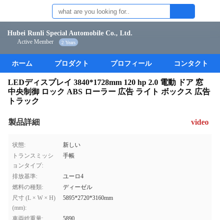
Hubei Runli Special Automobile Co., Ltd.
Active Member
2 Years
ホーム
プロダクト
プロフィール
コンタクト
LEDディスプレイ 3840*1728mm 120 hp 2.0 電動 ドア 窓
中央制御 ロック ABS ローラー 広告 ライト ボックス 広告
トラック
製品詳細
video
状態:
新しい
トランスミッシ
手帳
ョンタイプ:
排放基準:
ユーロ4
燃料の種類:
ディーゼル
尺寸 (L × W × H)
5895*2720*3160mm
(mm):
車両総重量:
5890