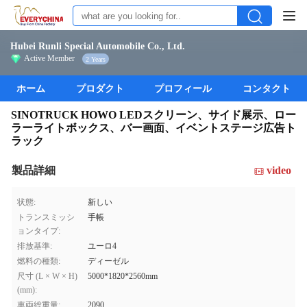
Hubei Runli Special Automobile Co., Ltd.
Active Member
2 Years
ホーム
プロダクト
プロフィール
コンタクト
SINOTRUCK HOWO LEDスクリーン、サイド展示、ロー
ラーライトボックス、バー画面、イベントステージ広告ト
ラック
製品詳細
video
状態:
新しい
トランスミッシ
手帳
ョンタイプ:
排放基準:
ユーロ4
燃料の種類:
ディーゼル
尺寸 (L × W × H)
5000*1820*2560mm
(mm):
車両総重量:
2090