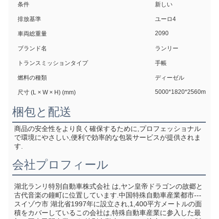
条件
新しい
排放基準
ユーロ4
2090
車両総重量
ブランド名
ランリー
トランスミッションタイプ
手帳
燃料の種類
ディーゼル
5000*1820*2560mm
尺寸 (L × W × H) (mm)
梱包と配送
商品の安全性をより良く確保するために,プロフェッショナル
で環境にやさしい,便利で効率的な包装サービスが提供されま
す.
会社プロフィール
湖北ランリ特別自動車株式会社 は,ヤン皇帝ドラゴンの故郷と
古代音楽の鐘町に位置しています.中国特殊自動車産業都市--- 
スイゾウ市 湖北省1997年に設立され,1,400平方メートルの面
積をカバーしているこの会社は,特殊自動車産業に参入した最