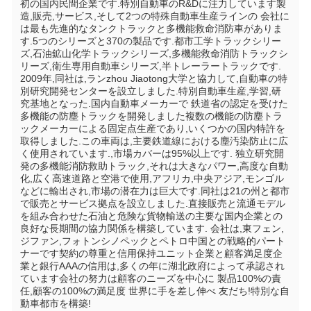
初の国内民間企業です.特別自動車のR&Dに注力しています製
造,販売,サービス,そして2つの特殊自動車生産ラインの 会社に
は最も先進的なタンクトラックと多機能救命消防車がありま
す.5つのシリーズと370の製品です.都市工学トラックシリー
ズ,石油鉱山化学トラックシリーズ,多機能救命消防トラックシ
リーズ,衛生専用自動車シリーズ,半トレーラートラックです. 
2009年,同社は,ランzhou Jiaotong大学と協力して,自動車の特
別研究開発センターを設立しました.特別自動車生産,学習,研
究基地となった.国内自動車メーカーで 鉄道省の認定を受けた 
多機能の防塵トラックを開発しました複数の機能の防塵トラ
ックメーカーによる固定点生産であり,いくつかの国内特許を
取得しました.この車両は,主要鉄道線における塵汚染防止に広
く使用されています.,市場カバーは95%以上です. 独立研究開
発の多機能消防救助トラック,それは大きなパワー,高度な自動
化,広く高速道路と空港で使用,アフリカ,中央アジア,モンゴル
などに輸出され,市場の潜在力は巨大です.同社は21の州と都市
で販売とサービス拠点を設立しました.直接販売と流通モデル
を組み合わせた石油と危険な貨物輸送の主要な国内企業との
良好な長期間の協力関係を構築しています. 会社は,東フェン,
ジファン,フォトンシノペックとペトロ中国との戦略的パート
ナーです契約の尊重と信用保持ユニット企業と顧客満足度企
業と銀行AAAの信用は,多くの年に湖北政府によって承認され
ています会社の努力は顧客のニーズを中心に 製品100%の責
任,顧客の100%の満足度 世界に手を差し伸べ 友だち!特別な自
動車都市を構築!