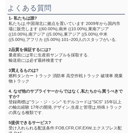
よくある質問
1- 私たちは誰?
私たちは,中国湖北に拠点を置いています 2009年から国内市
場に販売します ((60.00%),南米 ((10.00%),東南アジア 
((10.00%),南アジア ((5.00%),東アジア ((5.00%),中米 
((5.00%),アフリカ ((5.00%).101~200人のスタッフがいる.
2品質を保証するには?
量産前には常に生産前サンプルを採取する.
輸送前には必ず最終検査です
3買えるものは?
燃料タンカー トラック 消防車 高空作戦トラック 破壊車 廃棄
物トラック
4. なぜ他のサプライヤーからではなく,私たちから買うべきで
すか?
登録商標は"ラン・ジ・シン" モデルコードは"SCS" 15年以上
の輸出経験 17年の開発,デザイン,生産と管理は,特殊トラック
の異なる種類です.
5提供できるサービス?
受け入れられる配送条件:FOB,CFR,CIF,EXW,エクスプレス配