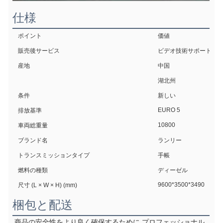
仕様
ポイント
価値
販売後サービス
ビデオ技術サポート,オ
産地
中国
湖北州
条件
新しい
EURO 5
排放基準
10800
車両総重量
ブランド名
ランリー
トランスミッションタイプ
手帳
燃料の種類
ディーゼル
9600*3500*3490
尺寸 (L × W × H) (mm)
梱包と配送
商品の安全性をより良く確保するために,プロフェッショナル