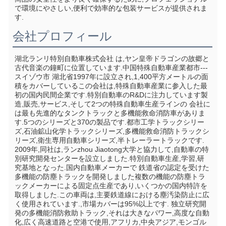
で環境にやさしい,便利で効率的な包装サービスが提供されま
す.
会社プロフィール
湖北ランリ特別自動車株式会社 は,ヤン皇帝ドラゴンの故郷と
古代音楽の鐘町に位置しています.中国特殊自動車産業都市--- 
スイゾウ市 湖北省1997年に設立され,1,400平方メートルの面
積をカバーしているこの会社は,特殊自動車産業に参入した最
初の国内民間企業です.特別自動車のR&Dに注力しています製
造,販売,サービス,そして2つの特殊自動車生産ラインの 会社に
は最も先進的なタンクトラックと多機能救命消防車がありま
す.5つのシリーズと370の製品です.都市工学トラックシリー
ズ,石油鉱山化学トラックシリーズ,多機能救命消防トラックシ
リーズ,衛生専用自動車シリーズ,半トレーラートラックです. 
2009年,同社は,ランzhou Jiaotong大学と協力して,自動車の特
別研究開発センターを設立しました.特別自動車生産,学習,研
究基地となった.国内自動車メーカーで 鉄道省の認定を受けた 
多機能の防塵トラックを開発しました複数の機能の防塵トラ
ックメーカーによる固定点生産であり,いくつかの国内特許を
取得しました.この車両は,主要鉄道線における塵汚染防止に広
く使用されています.,市場カバーは95%以上です. 独立研究開
発の多機能消防救助トラック,それは大きなパワー,高度な自動
化,広く高速道路と空港で使用,アフリカ,中央アジア,モンゴル