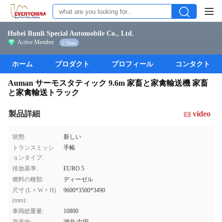
Hubei Runli Special Automobile Co., Ltd.
Active Member
2 Years
ホーム
プロダクト
プロフィール
コンタクト
Auman サーモスタティック 9.6m 家畜と家禽輸送機 家畜
と家禽輸送トラック
製品詳細
video
状態:
新しい
トランスミッシ
手帳
ョンタイプ:
排放基準:
EURO 5
燃料の種類:
ディーゼル
尺寸 (L × W × H)
9600*3500*3490
(mm):
車両総重量:
10800