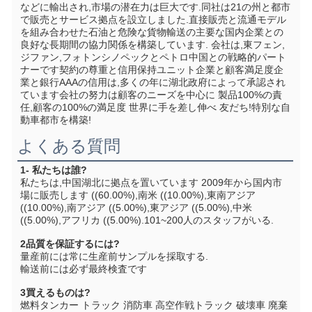
などに輸出され,市場の潜在力は巨大です.同社は21の州と都市
で販売とサービス拠点を設立しました.直接販売と流通モデル
を組み合わせた石油と危険な貨物輸送の主要な国内企業との
良好な長期間の協力関係を構築しています. 会社は,東フェン,
ジファン,フォトンシノペックとペトロ中国との戦略的パート
ナーです契約の尊重と信用保持ユニット企業と顧客満足度企
業と銀行AAAの信用は,多くの年に湖北政府によって承認され
ています会社の努力は顧客のニーズを中心に 製品100%の責
任,顧客の100%の満足度 世界に手を差し伸べ 友だち!特別な自
動車都市を構築!
よくある質問
1- 私たちは誰?
私たちは,中国湖北に拠点を置いています 2009年から国内市
場に販売します ((60.00%),南米 ((10.00%),東南アジア 
((10.00%),南アジア ((5.00%),東アジア ((5.00%),中米 
((5.00%),アフリカ ((5.00%).101~200人のスタッフがいる.
2品質を保証するには?
量産前には常に生産前サンプルを採取する.
輸送前には必ず最終検査です
3買えるものは?
燃料タンカー トラック 消防車 高空作戦トラック 破壊車 廃棄