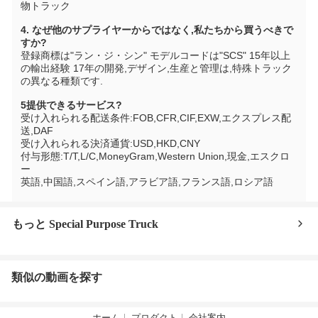
物トラック
4. なぜ他のサプライヤーからではなく,私たちから買うべきで
すか?
登録商標は"ラン・ジ・シン" モデルコードは"SCS" 15年以上
の輸出経験 17年の開発,デザイン,生産と管理は,特殊トラック
の異なる種類です.
5提供できるサービス?
受け入れられる配送条件:FOB,CFR,CIF,EXW,エクスプレス配
送,DAF
受け入れられる決済通貨:USD,HKD,CNY
付与形態:T/T,L/C,MoneyGram,Western Union,現金,エスクロ
ー
英語,中国語,スペイン語,アラビア語,フランス語,ロシア語
もっと Special Purpose Truck
類似の動画を探す
ホーム
プロダクト
会社案内