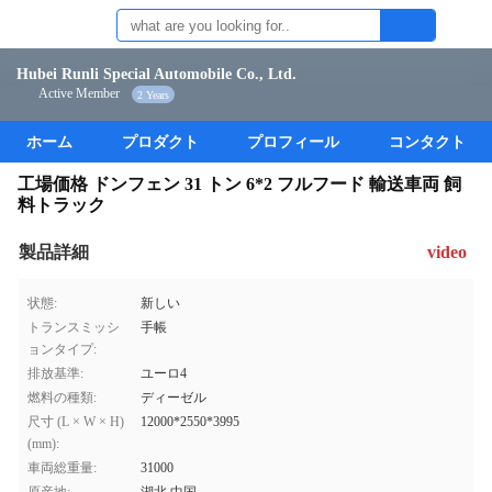
Hubei Runli Special Automobile Co., Ltd.
Active Member
2 Years
ホーム
プロダクト
プロフィール
コンタクト
工場価格 ドンフェン 31 トン 6*2 フルフード 輸送車両 飼
料トラック
製品詳細
video
状態:
新しい
トランスミッシ
手帳
ョンタイプ:
排放基準:
ユーロ4
燃料の種類:
ディーゼル
尺寸 (L × W × H)
12000*2550*3995
(mm):
車両総重量:
31000