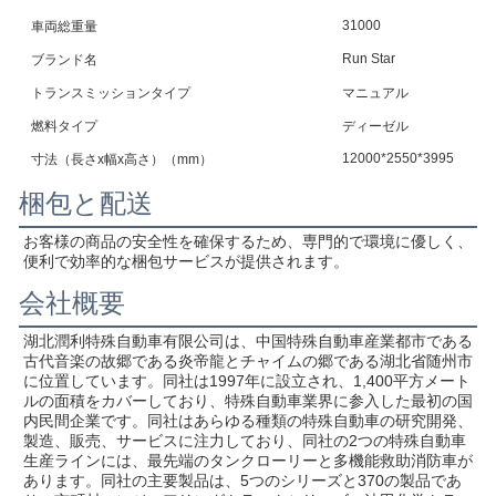
31000
車両総重量
Run Star
ブランド名
トランスミッションタイプ
マニュアル
燃料タイプ
ディーゼル
12000*2550*3995
寸法（長さx幅x高さ）（mm）
梱包と配送
お客様の商品の安全性を確保するため、専門的で環境に優しく、
便利で効率的な梱包サービスが提供されます。
会社概要
湖北潤利特殊自動車有限公司は、中国特殊自動車産業都市である
古代音楽の故郷である炎帝龍とチャイムの郷である湖北省随州市
に位置しています。同社は1997年に設立され、1,400平方メート
ルの面積をカバーしており、特殊自動車業界に参入した最初の国
内民間企業です。同社はあらゆる種類の特殊自動車の研究開発、
製造、販売、サービスに注力しており、同社の2つの特殊自動車
生産ラインには、最先端のタンクローリーと多機能救助消防車が
あります。同社の主要製品は、5つのシリーズと370の製品であ