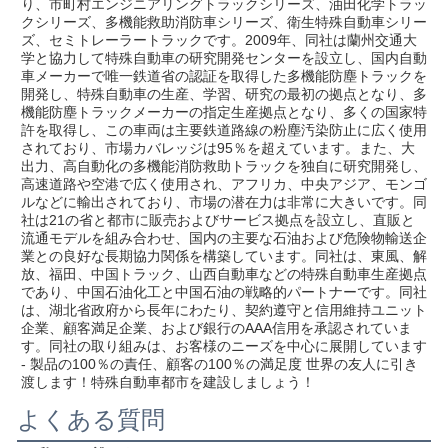
り、市町村エンジニアリングトラックシリーズ、油田化学トラッ
クシリーズ、多機能救助消防車シリーズ、衛生特殊自動車シリー
ズ、セミトレーラートラックです。2009年、同社は蘭州交通大
学と協力して特殊自動車の研究開発センターを設立し、国内自動
車メーカーで唯一鉄道省の認証を取得した多機能防塵トラックを
開発し、特殊自動車の生産、学習、研究の最初の拠点となり、多
機能防塵トラックメーカーの指定生産拠点となり、多くの国家特
許を取得し、この車両は主要鉄道路線の粉塵汚染防止に広く使用
されており、市場カバレッジは95％を超えています。また、大
出力、高自動化の多機能消防救助トラックを独自に研究開発し、
高速道路や空港で広く使用され、アフリカ、中央アジア、モンゴ
ルなどに輸出されており、市場の潜在力は非常に大きいです。同
社は21の省と都市に販売およびサービス拠点を設立し、直販と
流通モデルを組み合わせ、国内の主要な石油および危険物輸送企
業との良好な長期協力関係を構築しています。同社は、東風、解
放、福田、中国トラック、山西自動車などの特殊自動車生産拠点
であり、中国石油化工と中国石油の戦略的パートナーです。同社
は、湖北省政府から長年にわたり、契約遵守と信用維持ユニット
企業、顧客満足企業、および銀行のAAA信用を承認されていま
す。同社の取り組みは、お客様のニーズを中心に展開しています 
- 製品の100％の責任、顧客の100％の満足度 世界の友人に引き
渡します！特殊自動車都市を建設しましょう！
よくある質問