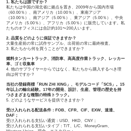
1. 私たちは誰ですか？
私たちは中国の湖北省に拠点を置き、2009年から国内市場
（60.00％）、南アメリカ（10.00％）、東南アジア
（10.00％）、南アジア（5.00％）、東アジア（5.00％）、中央
アメリカ（5.00％）、アフリカ（5.00％）に販売しています。私
たちのオフィスには合計約101〜200人います。
2. 品質をどのように保証できますか？
大量生産前の常に試作サンプル、出荷前の常に最終検査。
3. 私たちから何を買うことができますか？
燃料タンカートラック、消防車、高高度作業トラック、レッカー
車、ゴミ収集車
4. 他のサプライヤーからではなく、私たちから購入するべき理
由は何ですか？
当社の登録商標「RUN ZHI XING」、モデルコード「SCS」。15
年以上の輸出経験。17年の開発、設計、生産、管理の歴史を持
つさまざまな種類の特殊トラック。
5. どのようなサービスを提供できますか？
受け入れられる配送条件：FOB、CFR、CIF、EXW、速達、
DAF；
受け入れられる支払い通貨：USD、HKD、CNY；
受け入れられる支払いタイプ：T/T、L/C、MoneyGram、