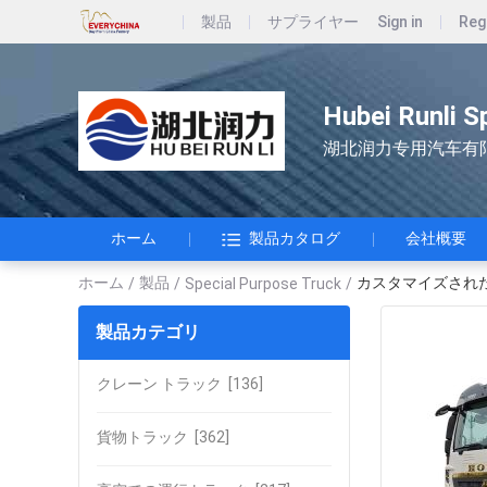
製品
サプライヤー
Sign in
Reg
Hubei Runli S
湖北润力专用汽车有
ホーム
製品カタログ
会社概要
ホーム
製品
カスタマイズされた
/
/
Special Purpose Truck
/
製品カテゴリ
クレーン トラック
[136]
貨物トラック
[362]