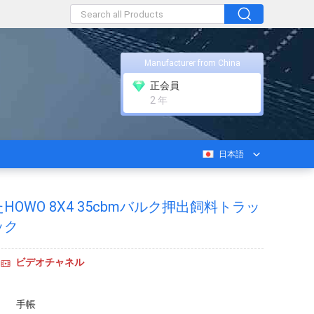
Manufacturer from China
正会員
2 年
日本語
OWO 8X4 35cbmバルク押出飼料トラッ
ック
ビデオチャネル
手帳