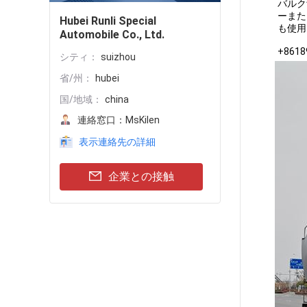
バルク
ーまた
Hubei Runli Special
も使用
Automobile Co., Ltd.
+86
シティ：
suizhou
省/州：
hubei
国/地域：
china
連絡窓口：
MsKilen
表示連絡先の詳細
企業との接触