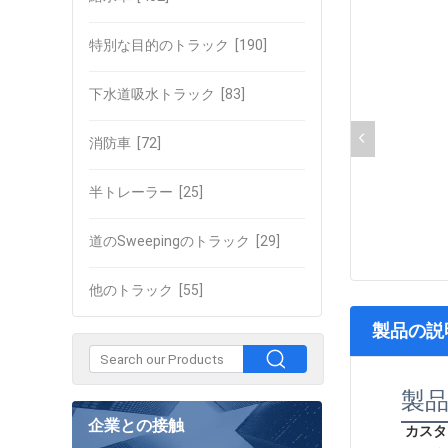
特別な目的のトラック
[190]
下水道吸水トラック
[83]
消防車
[72]
半トレーラー
[25]
道のSweepingのトラック
[29]
他のトラック
[55]
製品の説
製
企業との接触
カスタ