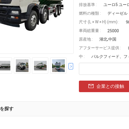
排放基準 :
ユーロ5 ユー
燃料の種類 :
ディーゼル
尺寸 (L × W × H) (mm) :
9
車両総重量 :
25000
原産地 :
湖北,中国
アフターサービス提供 :
中 :
バルクフィード、フ
企業との接触
を探す