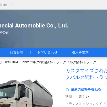
ister
pecial Automobile Co., Ltd.
限公司
品質管理
お問い合わせ
引用を要求
HOWO 8X4 35cbmバルク押出飼料トラックバルク飼料トラック
カスタマイズされたH
クバルク飼料トラ
最新の価格を尋ねる
状態 :
新しい
トランスミッションタイプ :