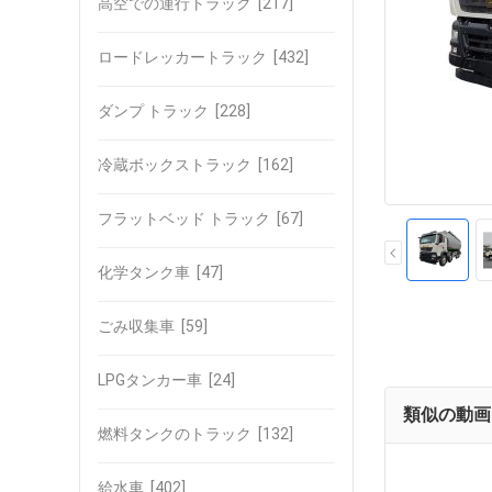
高空での運行トラック
[217]
ロードレッカートラック
[432]
ダンプ トラック
[228]
冷蔵ボックストラック
[162]
フラットベッド トラック
[67]
化学タンク車
[47]
ごみ収集車
[59]
LPGタンカー車
[24]
類似の動画
燃料タンクのトラック
[132]
給水車
[402]