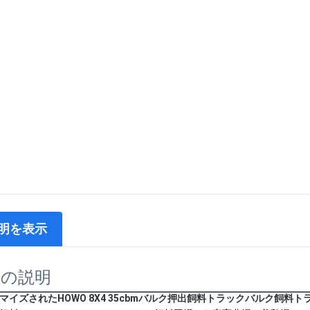
明を表示
品の説明
マイズされたHOWO 8X4 35cbmバルク押出飼料トラックバルク飼料ト