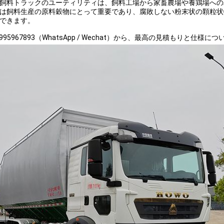
飼料トラックのユーティリティは、飼料工場から家畜農場や養鶏場への
は飼料生産の原料穀物にとって重要であり、腐敗しない粉末状の顆粒状
できます。
18995967893（WhatsApp / Wechat）から、最高の見積もりと