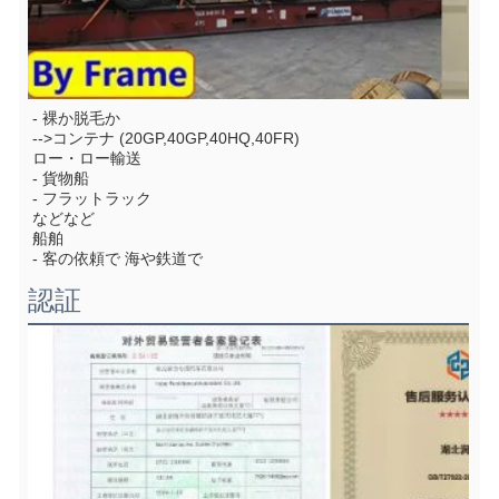
- 裸か脱毛か
-->コンテナ (20GP,40GP,40HQ,40FR)
ロー・ロー輸送
- 貨物船
- フラットラック
などなど
船舶
- 客の依頼で 海や鉄道で
認証