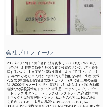
会社プロフィール
2009年1月19日に設立され 登録資本は5000.00万 CNY. 私た
ちの会社は,特殊自動車と危険な化学物質のタンクボディを生
産するために,中国産業と情報技術省によって許可されていま
す.専門の小さな巨人精密で独創的で革新的な自動車生産 優秀
な企業 (中国湖北省)省企業技術センター (湖北省)工場の面積
は120000平方メートルで,生産能力は5つあります.特別自動車
危険な化学物質輸送トラック,衛生用トラック (スプリングラ
ートラック,水タンカートラック),レックトラック,高空操作用
トラックと緊急救援用トラック. 私たちの会社は,下記の認証
を通過しました: - 製品の品質: GB/T19001-2016 ((ISO 
9001:2015) - 環境保護:GB/T45001-2020/ISO45001-2018 - 労