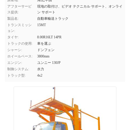
原産地:
湖北,中国
アフターサービ
現地の取付け、ビデオ テクニカル サポート、オンライ
ス提供:
ン サポート
製品名:
自動車輸送トラック
トランスミッシ
15MT
ョン:
タイヤ:
8.00R16LT 14PR
トラックの使用:
車を運ぶ
シャーシ:
ドンフェン
ホイールベース:
3800mm
エンジン:
ユンニー 130JP
制御システム:
水力
トラック型:
4x2