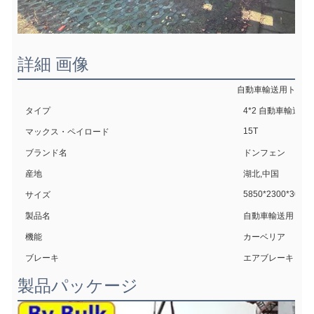
詳細 画像
自動車輸送用トラッ
タイプ
4*2 自動車輸送ト
15T
マックス・ペイロード
ブランド名
ドンフェン
産地
湖北,中国
5850*2300*3080
サイズ
製品名
自動車輸送用 ト
機能
カーベリア
ブレーキ
エアブレーキ
製品パッケージ