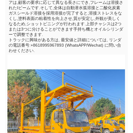
アは,顧客の要求に応じて異なる長さにでき,フレームは溶接さ
れたIビームです.そして,全体は自動潜水弧溶接と二酸化炭素
ガスシールド溶接を採用溶接が完了すると,溶接ストレスをな
くし,塗料表面の粘着性を向上させ,質が安定し,外観が美しく
なるため,ショットピニングが行われます.上部チャシスは2つ
または3つに分けることができます手持ち機とオイルシリンダ
ーで調整できます.
トラックに興味がある方は, 最安値と詳細については, リンダ
の電話番号:+8618995967893 (WhatsAPP/Wechat) に問い合
わせください.