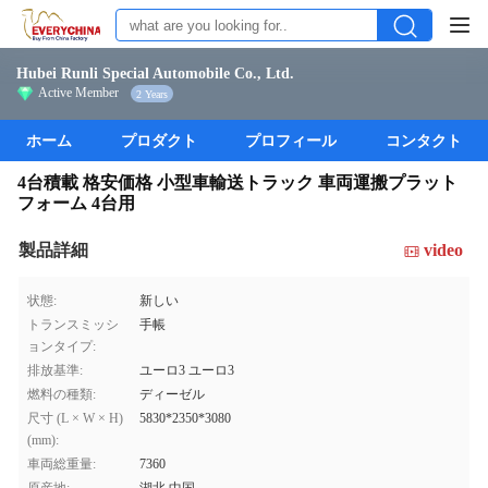
Hubei Runli Special Automobile Co., Ltd.
Active Member
2 Years
ホーム
プロダクト
プロフィール
コンタクト
4台積載 格安価格 小型車輸送トラック 車両運搬プラット
フォーム 4台用
製品詳細
video
状態:
新しい
トランスミッシ
手帳
ョンタイプ:
排放基準:
ユーロ3 ユーロ3
燃料の種類:
ディーゼル
尺寸 (L × W × H)
5830*2350*3080
(mm):
車両総重量:
7360