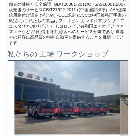
働者の健康と安全保護: GB/T28001-2011/OHSAS18001:2007 
販売後のサービスGB/T27922-2011 ((中国国家標準) -AAA企業
信用格付け認定 (湖北省) -CCC認定 (CCCは中国義務証明書の
略)さらに,私たちの製品はフィリピン,カンボジア,タンザニア,
コスタリカ,ボリビア,チリ,コロンビア共和国エチオピア,ベネ
ズエラなど 品質,信用能力,顧客へのサービスが鍵であり,世界
中の顧客に高品質の特殊自動車を提供することを目指してい
ます..
私たちの 工場 ワークショップ