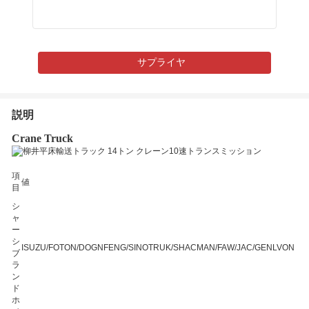
サプライヤ
説明
Crane Truck
項
値
目
シ
ャ
ー
シ
ISUZU/FOTON/DOGNFENG/SINOTRUK/SHACMAN/FAW/JAC/GENLVON
ブ
ラ
ン
ド
ホ