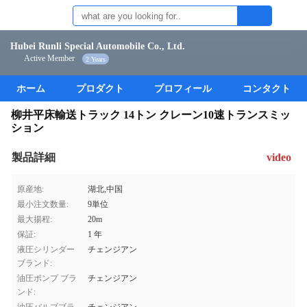
Hubei Runli Special Automobile Co., Ltd.
Active Member
2 Years
ホーム
プロダクト
プロフィール
コンタクト
柳井平床輸送トラック 14トン クレーン10速トランスミッ
ション
製品詳細
video
原産地:
湖北,中国
最小注文数量:
9単位
最大揚程:
20m
保証:
1 年
液圧シリンダー
チェンジアン
ブランド:
油圧ポンプ ブラ
チェンジアン
ンド: