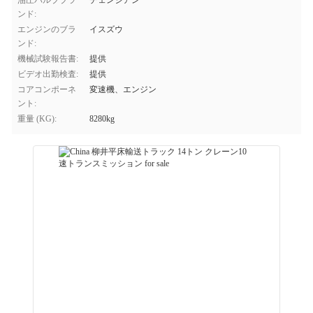
油圧バルブブラ
チェンジアン
ンド:
エンジンのブラ
イスズウ
ンド:
機械試験報告書:
提供
ビデオ出勤検査:
提供
コアコンポーネ
変速機、エンジン
ント:
重量 (KG):
8280kg