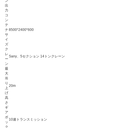
ン
出
力
コ
ン
テ
ナ
8500*2400*600
サ
イ
ズ
ク
レ
Sany、5セクション 14トンクレーン
ー
ン
最
大
吊
り
20m
上
げ
高
さ
ギ
ア
ボ
10速トランスミッション
ッ
ク