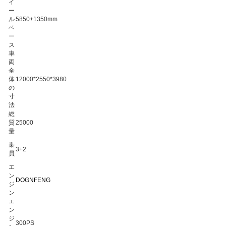
イ
ー
ル
5850+1350mm
ベ
ー
ス
車
両
全
体
12000*2550*3980
の
寸
法
総
質
25000
量
乗
3+2
員
エ
ン
DOGNFENG
ジ
ン
エ
ン
ジ
300PS