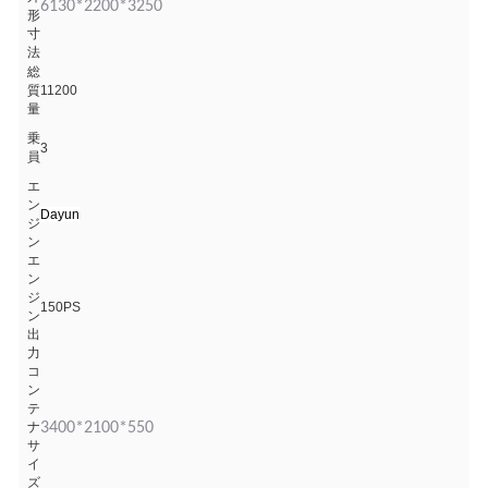
6130*2200*3250
形
寸
法
総
質
11200
量
乗
3
員
エ
ン
Dayun
ジ
ン
エ
ン
ジ
150PS
ン
出
力
コ
ン
テ
ナ
3400*2100*550
サ
イ
ズ