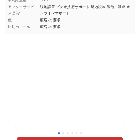
車両総重量:
11200
アフターサービ
現地設置 ビデオ技術サポート 現地設置 稼働・訓練 オ
ス提供:
ンラインサポート
色:
顧客 の 要求
駆動ホイール:
顧客 の 要求