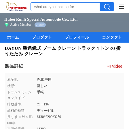
Hubei Runli Special Automobile Co., Ltd.
Active Member
2 Years
ホーム
プロダクト
プロフィール
コンタクト
DAYUN 望遠鏡式 ブーム クレーン トラック 4 トン の 折
りたたみ クレーン
製品詳細
video
原産地:
湖北,中国
状態:
新しい
トランスミッシ
手帳
ョンタイプ:
排放基準:
ユーロ6
燃料の種類:
ディーゼル
尺寸 (L × W × H)
6130*2200*3250
(mm):