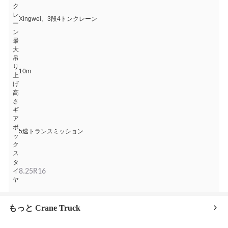
ク
レ
Xingwei、3段4トンクレーン
ー
ン
最
大
吊
り
10m
上
げ
高
さ
ギ
ア
ボ
5速トランスミッション
ッ
ク
ス
タ
イ
8.25R16
ヤ
もっと Crane Truck