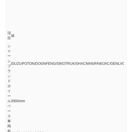
項
値
目
シ
ャ
ー
シ
ISUZU/FOTON/DOGNFENG/SINOTRUK/SHACMAN/FAW/JAC/GENLVON
ブ
ラ
ン
ド
ホ
イ
ー
ル
3900mm
ベ
ー
ス
車
両
外