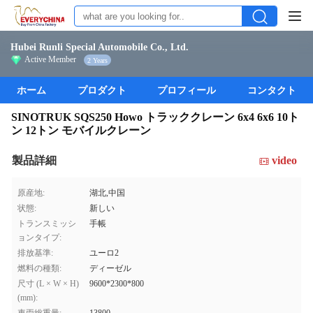
Hubei Runli Special Automobile Co., Ltd.
Active Member
2 Years
ホーム
プロダクト
プロフィール
コンタクト
SINOTRUK SQS250 Howo トラッククレーン 6x4 6x6 10ト
ン 12トン モバイルクレーン
製品詳細
video
原産地:
湖北,中国
状態:
新しい
トランスミッシ
手帳
ョンタイプ:
排放基準:
ユーロ2
燃料の種類:
ディーゼル
尺寸 (L × W × H)
9600*2300*800
(mm):