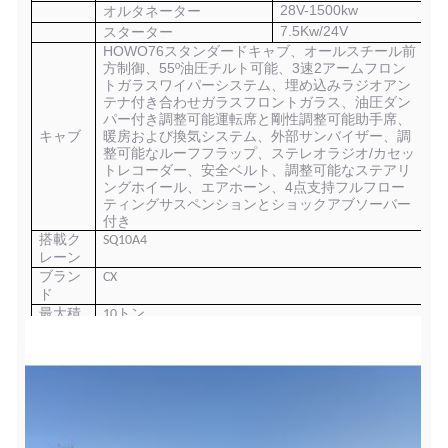
28V-1500kw
オルタネーター
7.5Kw/24V
スターター
HOWO76スタンダードキャブ、オールスチール前
方制御、55º油圧チルト可能、3速2アームフロン
トガラスワイパーシステム、埋め込みラジオアン
テナ付き合わせガラスフロントガラス、油圧ダン
パー付き調整可能運転席と剛性調整可能助手席、
キャブ
暖房および換気システム、外部サンバイザー、調
整可能なルーフフラップ、ステレオラジオ/カセッ
トレコーダー、安全ベルト、調整可能なステアリ
ングホイール、エアホーン、4点支持フルフロー
ティングサスペンションとショックアブソーバー
付き
搭載ク
SQ10A4
レーン
ブラン
CX
ド
最大積
10トン
載重量
制御シス
油圧ロッド操作
テム
作業半
13.6m
径
油圧オイ
160 L
ルタンク
容量