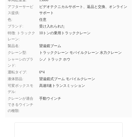
車両総重量:
13800
アフターサービ
ビデオテクニカルサポート、返品と交換、オンライン
ス提供:
サポート
色:
任意
ブランド:
受け入れられた
特徴: トラックク
10トンの乗用トラッククレーン
レーン:
製品名:
望遠鏡ブーム
クレーン型:
トラッククレーン モバイルクレーン 水力クレーン
シャーシのブラ
シノ トラック ホウ
ンド:
運転タイプ:
6*4
液体部品:
望遠鏡式ブーム モバイルクレーン
可変ボックスモ
高速8速トランスミッション
デル:
クレーンが適合
手動ウインチ
できるウインチ
の種類: