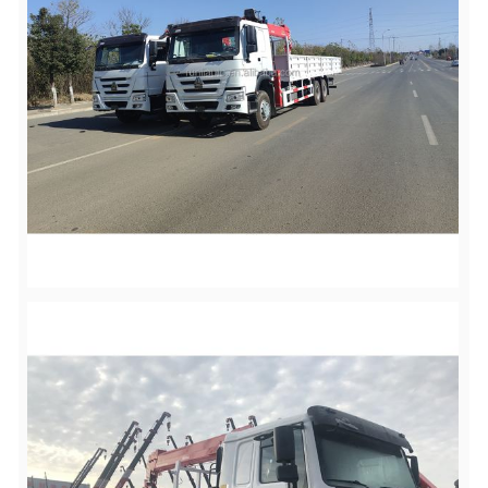
°
回転
360
車両重
3970KG
量
揚程
15.6 m