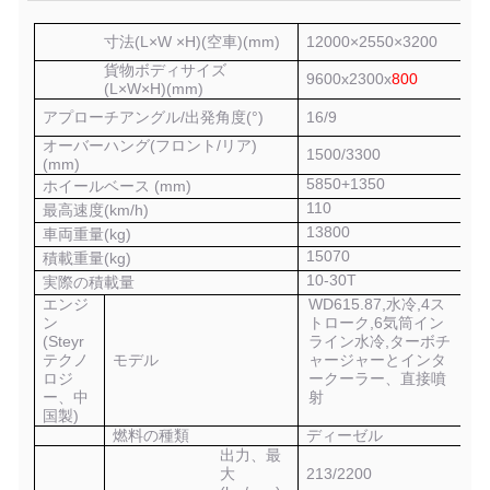
寸法(L×W ×H)(
空車
)(
mm
)
12000×2550×3200
貨物ボディサイズ
9
6
00x2300x
8
00
(L×W×H)
(mm)
アプローチアングル/出発角度(
°
)
16/9
オーバーハング(フロント/リア)
1500/3300
(mm)
5850+1350
ホイールベース (mm)
110
最高速度(
km/h
)
1
3
800
車両重量(
kg
)
1
5
070
積載重量(
kg
)
10-30T
実際の積載量
エンジ
WD615.87,
水冷
,
4ス
ン
トローク
,
6気筒イン
(Steyr
ライン水冷
,
ターボチ
テクノ
モデル
ャージャーとインタ
ロジ
ークーラー、直接噴
ー、中
射
国製)
燃料の種類
ディーゼル
出力、最
大
213/2200