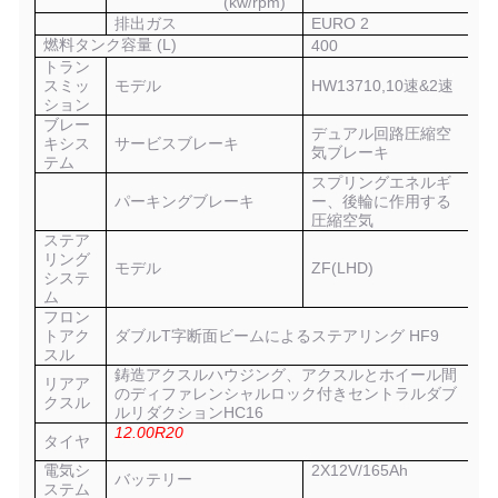
(
kw/rpm
)
排出ガス
EURO 2
燃料タンク容量 (
L
)
400
トラン
スミッ
モデル
HW13710,
10速&2速
ション
ブレー
デュアル回路圧縮空
キシス
サービスブレーキ
気ブレーキ
テム
スプリングエネルギ
パーキングブレーキ
ー、後輪に作用する
圧縮空気
ステア
リング
モデル
ZF(
LHD
)
システ
ム
フロン
トアク
ダブルT字断面ビームによるステアリング
HF9
スル
鋳造アクスルハウジング、アクスルとホイール間
リアア
のディファレンシャルロック付きセントラルダブ
クスル
ルリダクション
HC16
12
.00R20
タイヤ
電気シ
2X12V/165Ah
バッテリー
ステム