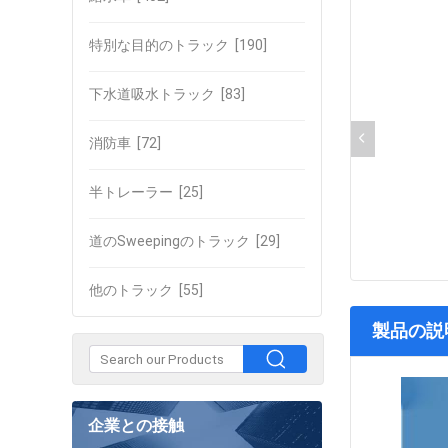
特別な目的のトラック
[190]
下水道吸水トラック
[83]
消防車
[72]
半トレーラー
[25]
道のSweepingのトラック
[29]
他のトラック
[55]
製品の説
企業との接触