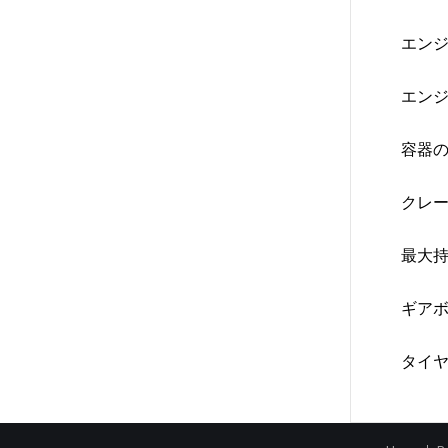
エン
エン
容器
クレ
最大
ギア
タイ