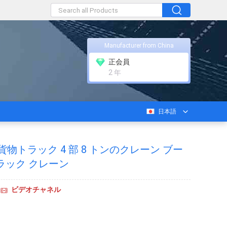
Manufacturer from China
正会員
2 年
日本語
DE 貨物トラック 4 部 8 トンのクレーン ブー
ラック クレーン
ビデオチャネル