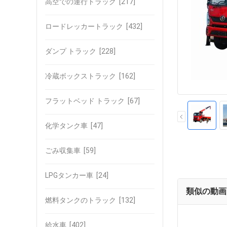
高空での運行トラック
[217]
ロードレッカートラック
[432]
ダンプ トラック
[228]
冷蔵ボックストラック
[162]
フラットベッド トラック
[67]
化学タンク車
[47]
ごみ収集車
[59]
LPGタンカー車
[24]
類似の動画
燃料タンクのトラック
[132]
給水車
[402]