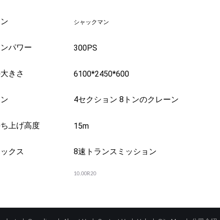
ジン
シャックマン
ジンパワー
300PS
の大きさ
6100*2450*600
ーン
4セクション 8トンのクレーン
持ち上げ高度
15m
ボックス
8速トランスミッション
10.00R20
ヤ