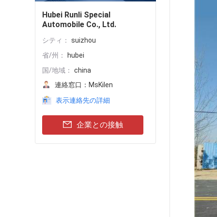
Hubei Runli Special
Automobile Co., Ltd.
シティ：
suizhou
省/州：
hubei
国/地域：
china
連絡窓口：
MsKilen
表示連絡先の詳細
企業との接触