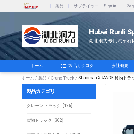
製品
サプライヤー
Sign in
Reg
Hubei Runli S
湖北润力专用汽车有
ホーム
製品カタログ
会社概要
ホーム
製品
Shacman XUANDE 貨物
/
/
Crane Truck
/
製品カテゴリ
クレーン トラック
[136]
貨物トラック
[362]