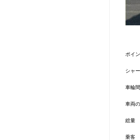
ポイ
シャ
車輪
車両
総量
乗客