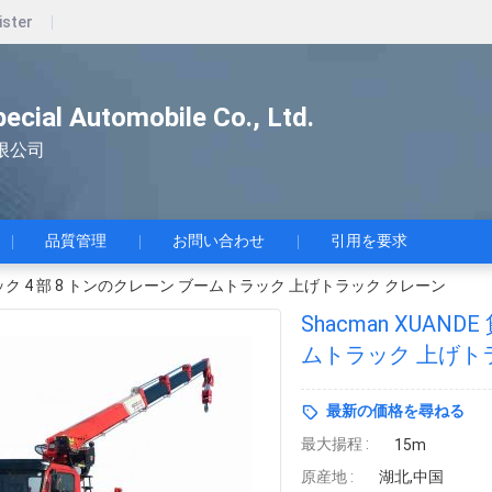
ister
pecial Automobile Co., Ltd.
限公司
品質管理
お問い合わせ
引用を要求
トラック 4 部 8 トンのクレーン ブームトラック 上げトラック クレーン
Shacman XUAN
ムトラック 上げト
最新の価格を尋ねる
最大揚程 :
15m
原産地 :
湖北,中国