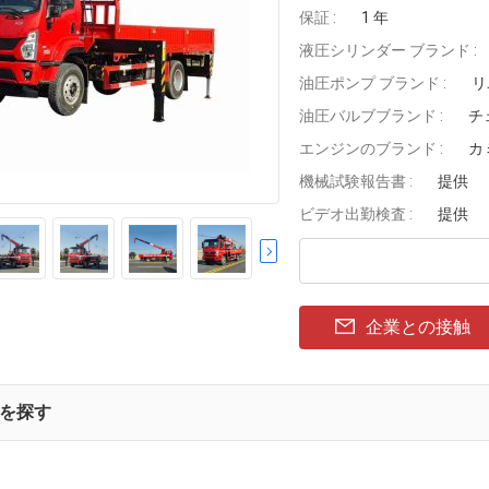
保証 :
1 年
液圧シリンダー ブランド :
油圧ポンプ ブランド :
リ
油圧バルブブランド :
チ
エンジンのブランド :
カ
機械試験報告書 :
提供
ビデオ出勤検査 :
提供
企業との接触
を探す