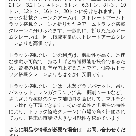
2トン、3.2トン、4トン、5トン、6.3トン、8トン、10
トン、12トン、16トン、20トンに分けられます。ト
ラック搭載クレーンのアームは、ストレートアームト
ラック搭載クレーンと折りたたみアームトラック搭載
クレーンに分けられます。一般的に、折りたたみアー
ムクレーンは、同じ積載重量のストレートアームクレ
ーンよりも高価です。
トラック搭載クレーンの利点は、機動性が高く、迅速
な移動が可能で、持ち上げと輸送機能を統合できるた
め、資源の利用効率が向上することです。価格もトラ
ック搭載クレーンよりもはるかに安価です。
トラック搭載クレーンは、木製グラブバケット、吊り
バスケット、レンガクランプ治具、掘削ツールなど、
さまざまな種類のグラブ補助具を選択して、マルチシ
ーン操作を実現できます。その柔軟性と汎用性の特性
により、トラック搭載クレーンは市場で高く評価され
ており、将来の市場で大きな可能性を秘めています。
さらに製品や情報が必要な場合は、お問い合わせくだ