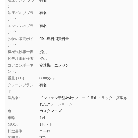
油圧ポンプ ブラ
有名
ンド:
油圧バルブブラ
有名
ンド:
エンジンのブラ
有名
ンド:
独特の販売ポイ
低い燃料消費料量
ント:
機械試験報告書:
提供
ビデオ出勤検査:
提供
コアコンポーネ
変速機、エンジン
ント:
重量 (KG):
8600のKg
クレーンブラン
有名
ド:
製品名:
ドンフェン新型4x4オフロード 登山トラックに搭載さ
れたクレーン10トン
色:
カスタマイズ
車輪:
4x4
MOQ:
1セット
排放基準:
ユーロ3