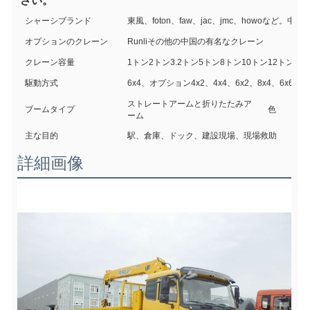
さい。
シャーシブランド
東風、foton、faw、jac、jmc、howoなど。中
オプションのクレーン
Runliその他の中国の有名なクレーン
クレーン容量
1トン2トン3.2トン5トン8トン10トン12トン16
駆動方式
6x4、オプション4x2、4x4、6x2、8x4、6x6オ
ストレートアームと折りたたみア
ブームタイプ
色
ーム
主な目的
駅、倉庫、ドック、建設現場、現場救助
詳細画像