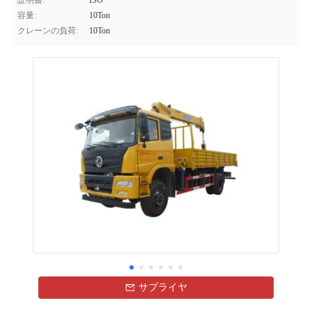
証明書:
ISO
容量:
10Ton
クレーンの負荷:
10Ton
サプライヤ