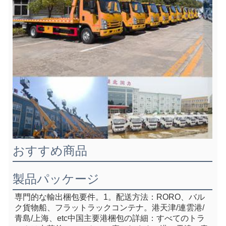
おすすめ商品
製品パッケージ
専門的な輸出梱包要件。1。
配送方法：RORO、バル
ク貨物船、フラットラックコンテナ
。港天津/連雲港/
青島/上海、e
tc中国主要港
梱包の詳細：すべてのトラ