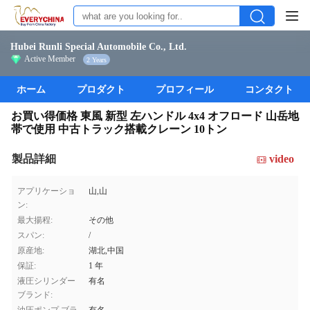
Hubei Runli Special Automobile Co., Ltd.
Active Member
2 Years
ホーム
プロダクト
プロフィール
コンタクト
お買い得価格 東風 新型 左ハンドル 4x4 オフロード 山岳地
帯で使用 中古トラック搭載クレーン 10トン
製品詳細
video
アプリケーショ
山,山
ン:
最大揚程:
その他
スパン:
/
原産地:
湖北,中国
保証:
1 年
液圧シリンダー
有名
ブランド: