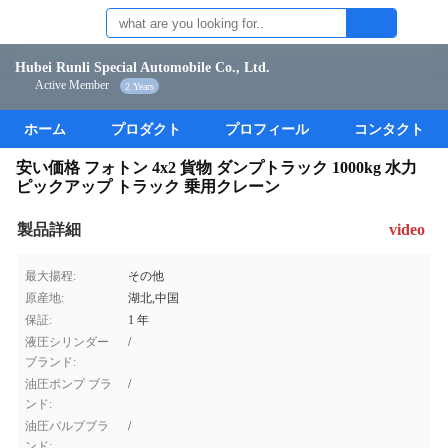
Hubei Runli Special Automobile Co., Ltd.
Active Member
2 Years
ホーム
プロダクト
プロフィール
コンタクト
安い価格 フォトン 4x2 貨物 ダンプトラック 1000kg 水力
ピックアップ トラック 乗用クレーン
製品詳細
video
最大揚程:
その他
原産地:
湖北,中国
保証:
1 年
液圧シリンダー
/
ブランド:
油圧ポンプ ブラ
/
ンド:
油圧バルブブラ
/
ンド: