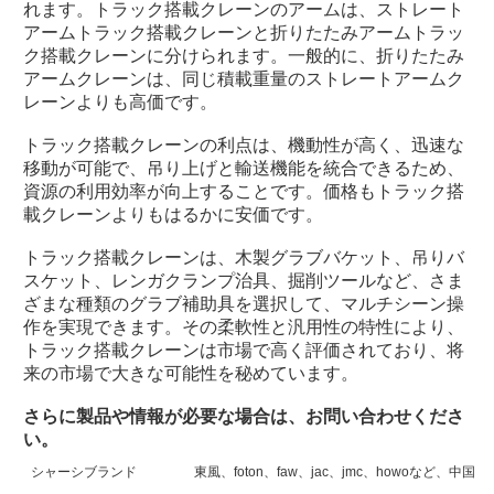
れます。トラック搭載クレーンのアームは、ストレート
アームトラック搭載クレーンと折りたたみアームトラッ
ク搭載クレーンに分けられます。一般的に、折りたたみ
アームクレーンは、同じ積載重量のストレートアームク
レーンよりも高価です。
トラック搭載クレーンの利点は、機動性が高く、迅速な
移動が可能で、吊り上げと輸送機能を統合できるため、
資源の利用効率が向上することです。価格もトラック搭
載クレーンよりもはるかに安価です。
トラック搭載クレーンは、木製グラブバケット、吊りバ
スケット、レンガクランプ治具、掘削ツールなど、さま
ざまな種類のグラブ補助具を選択して、マルチシーン操
作を実現できます。その柔軟性と汎用性の特性により、
トラック搭載クレーンは市場で高く評価されており、将
来の市場で大きな可能性を秘めています。
さらに製品や情報が必要な場合は、お問い合わせくださ
い。
シャーシブランド
東風、foton、faw、jac、jmc、howoなど、中国