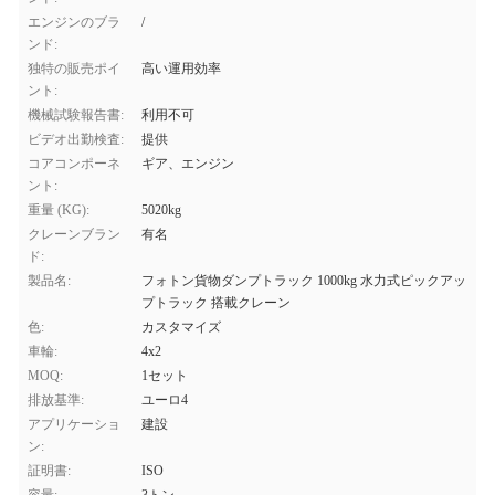
エンジンのブラ
/
ンド:
独特の販売ポイ
高い運用効率
ント:
機械試験報告書:
利用不可
ビデオ出勤検査:
提供
コアコンポーネ
ギア、エンジン
ント:
重量 (KG):
5020kg
クレーンブラン
有名
ド:
製品名:
フォトン貨物ダンプトラック 1000kg 水力式ピックアッ
プトラック 搭載クレーン
色:
カスタマイズ
車輪:
4x2
MOQ:
1セット
排放基準:
ユーロ4
アプリケーショ
建設
ン:
証明書:
ISO