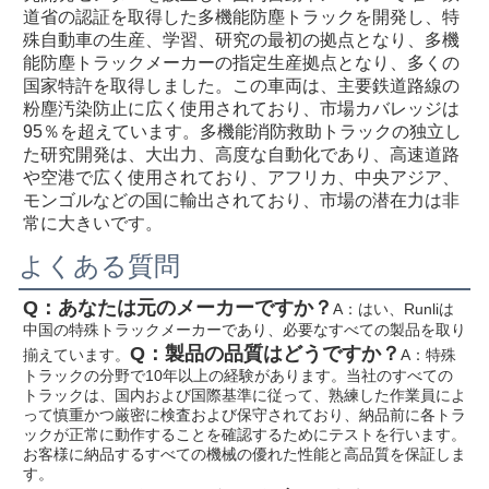
道省の認証を取得した多機能防塵トラックを開発し、特
殊自動車の生産、学習、研究の最初の拠点となり、多機
能防塵トラックメーカーの指定生産拠点となり、多くの
国家特許を取得しました。この車両は、主要鉄道路線の
粉塵汚染防止に広く使用されており、市場カバレッジは
95％を超えています。多機能消防救助トラックの独立し
た研究開発は、大出力、高度な自動化であり、高速道路
や空港で広く使用されており、アフリカ、中央アジア、
モンゴルなどの国に輸出されており、市場の潜在力は非
常に大きいです。
よくある質問
Q：あなたは元のメーカーですか？
A：はい、Runliは
中国の特殊トラックメーカーであり、必要なすべての製品を取り
Q：製品の品質はどうですか？
揃えています。
A：特殊
トラックの分野で10年以上の経験があります。当社のすべての
トラックは、国内および国際基準に従って、熟練した作業員によ
って慎重かつ厳密に検査および保守されており、納品前に各トラ
ックが正常に動作することを確認するためにテストを行います。
お客様に納品するすべての機械の優れた性能と高品質を保証しま
す。