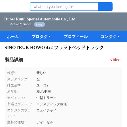
Hubei Runli Special Automobile Co., Ltd.
Active Member
2 Years
ホーム
プロダクト
プロフィール
コンタクト
SINOTRUK HOWO 4x2 フラットベッドトラック
製品詳細
video
状態:
新しい
ステアリング:
左
排放基準:
ユーロ2
原産地:
湖北,中国
セグメント:
中型トラック
市場セグメント:
ロジスティック輸送
エンジンのブラ
ウェイチャイ
ンド:
燃料の種類:
ディーゼル