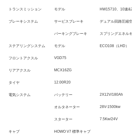
トランスミッション
モデル
HW15710、10速&2速
ブレーキシステム
サービスブレーキ
デュアル回路圧縮空気
パーキングブレーキ
スプリングエネルギー
ステアリングシステム
モデル
ECO108（LHD）
VGD75
フロントアクスル
MCX16ZG
リアアクスル
12.00R20
タイヤ
2X12V/180Ah
電気システム
バッテリー
28V-1500kw
オルタネーター
7.5Kw/24V
スターター
キャブ
HOWO V7 標準キャブ