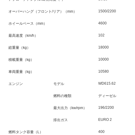
1500/2200
オーバーハング（フロント/リア）（mm）
4600
ホイールベース（mm）
102
最高速度（km/h）
18000
総重量（kg）
10000
積載重量（kg）
10580
車両重量（kg）
WD615.62
エンジン
モデル
燃料の種類
ディーゼル
196/2200
最大出力（kw/rpm）
EURO 2
排出ガス
400
燃料タンク容量（L）