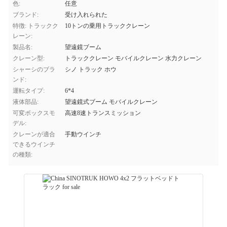
色:
任意
ブランド:
受け入れられた
特徴: トラックク
10トンの乗用トラッククレーン
レーン:
製品名:
望遠鏡ブーム
クレーン型:
トラッククレーン モバイルクレーン 水力クレーン
シャーシのブラ
シノ トラック ホウ
ンド:
運転タイプ:
6*4
液体部品:
望遠鏡式ブーム モバイルクレーン
可変ボックスモ
高速8速トランスミッション
デル:
クレーンが適合
手動ウインチ
できるウインチ
の種類: