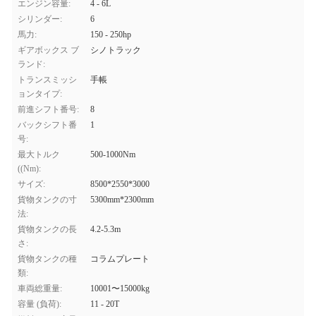
エンジン容量:
4 - 6L
シリンダー:
6
馬力:
150 - 250hp
ギアボックス ブ
シノトラック
ランド:
トランスミッシ
手帳
ョンタイプ:
前進シフト番号:
8
バックシフト番
1
号:
最大トルク
500-1000Nm
((Nm):
サイズ:
8500*2550*3000
貨物タンクの寸
5300mm*2300mm
法:
貨物タンクの長
4.2-5.3m
さ:
貨物タンクの種
コラムプレート
類:
車両総重量:
10001〜15000kg
容量 (負荷):
11 - 20T