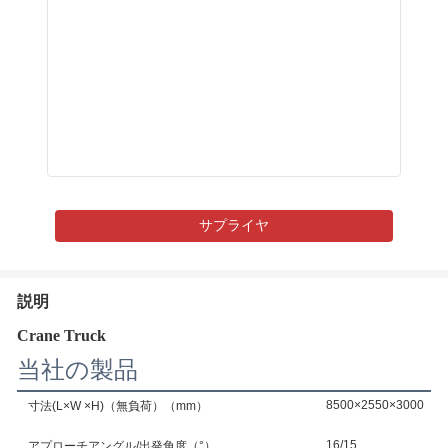
サプライヤ
説明
Crane Truck
当社の製品
8500×2550×3000
寸法(L×W ×H)（無負荷）（mm）
16/15
アプローチアングル/出発角度（°）