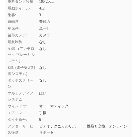
燃料タンク容量:
100-200L
駆動ホイール:
4x2
乗客:
3
運転席:
普通の
座席列:
単一行
後部カメラ:
カメラ
巡航制御:
なし
ABS （アンチロ
なし
ック ブレーキ シ
ステム）:
ESC (電子安定制
なし
御システム):
タッチスクリー
なし
ン:
マルチメディア
はい
システム:
ウィンドウ:
オートマティック
エアコン:
手帳
タイヤ番号:
6
アフターサービ
ビデオテクニカルサポート、返品と交換、オンライン
ス提供:
サポート