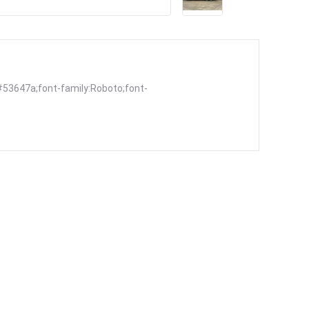
#53647a;font-family:Roboto;font-