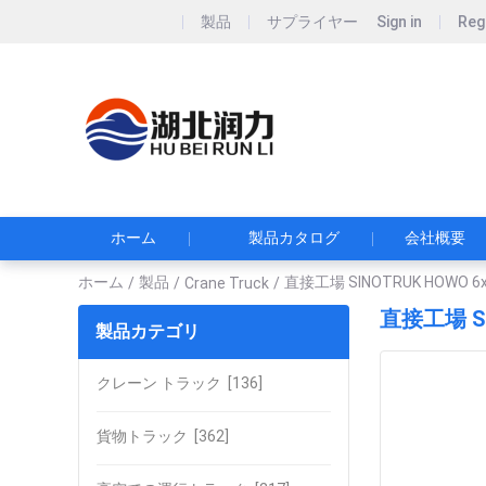
製品
サプライヤー
Sign in
Reg
Hubei Runli S
湖北润力专用汽车有
ホーム
製品カタログ
会社概要
ホーム
製品
直接工場 SINOTRUK HOW
/
/
Crane Truck
/
直接工場 S
製品カテゴリ
クレーン トラック
[136]
貨物トラック
[362]