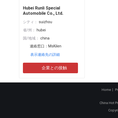
Hubei Runli Special
Automobile Co., Ltd.
シティ：
suizhou
省/州：
hubei
国/地域：
china
連絡窓口：
MsKilen
表示連絡先の詳細
企業との接触
Home
P
China Hot P
Copyri