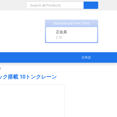
Manufacturer from China
正会員
2 年
日本語
s
トラック搭載 10トンクレーン