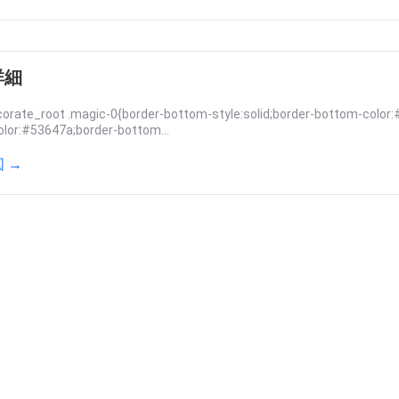
詳細
orate_root .magic-0{border-bottom-style:solid;border-bottom-color:
olor:#53647a;border-bottom...
 →