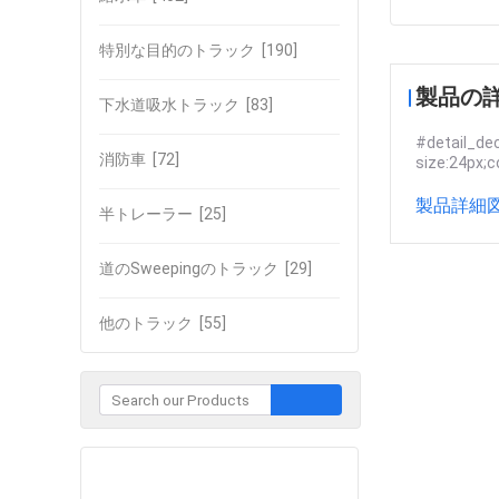
特別な目的のトラック
[190]
製品の
下水道吸水トラック
[83]
#detail_dec
消防車
[72]
size:24px;c
製品詳細図
半トレーラー
[25]
道のSweepingのトラック
[29]
他のトラック
[55]
企業との接触