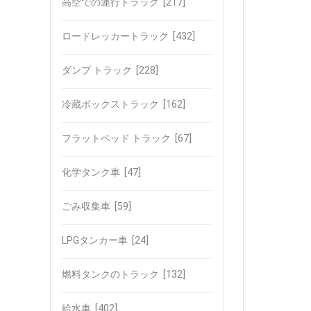
高空での運行トラック
[217]
ロードレッカートラック
[432]
ダンプ トラック
[228]
冷蔵ボックストラック
[162]
フラットベッド トラック
[67]
化学タンク車
[47]
ごみ収集車
[59]
LPGタンカー車
[24]
燃料タンクのトラック
[132]
給水車
[402]