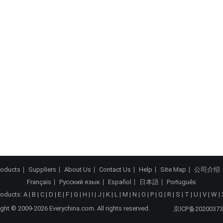
roducts
Suppliers
About Us
Contact Us
Help
Site Map
公司介绍
Français
Русский язык
Español
日本語
Português
roducts:
A
|
B
|
C
|
D
|
E
|
F
|
G
|
H
|
I
|
J
|
K
|
L
|
M
|
N
|
O
|
P
|
Q
|
R
|
S
|
T
|
U
|
V
|
W
|
ght © 2009-2026 Everychina.com. All rights reserved.
京ICP备20200373