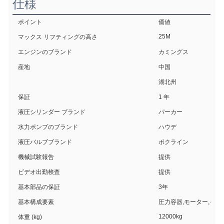
仕様
ポイント
価値
25M
マックス リフティングの高さ
エンジンのブランド
カミングス
産地
中国
湖北州
保証
1 年
液圧シリンダー ブランド
パーカー
水力ポンプのブランド
ハウデ
液圧バルブブランド
ポクライン
機械試験報告
提供
ビデオ出勤検査
提供
基本部品の保証
3年
基本構成要素
圧力容器,モーター,ギア
12000kg
体重 (kg)