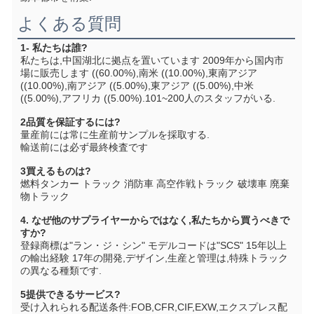
よくある質問
1- 私たちは誰?
私たちは,中国湖北に拠点を置いています 2009年から国内市
場に販売します ((60.00%),南米 ((10.00%),東南アジア 
((10.00%),南アジア ((5.00%),東アジア ((5.00%),中米 
((5.00%),アフリカ ((5.00%).101~200人のスタッフがいる.
2品質を保証するには?
量産前には常に生産前サンプルを採取する.
輸送前には必ず最終検査です
3買えるものは?
燃料タンカー トラック 消防車 高空作戦トラック 破壊車 廃棄
物トラック
4. なぜ他のサプライヤーからではなく,私たちから買うべきで
すか?
登録商標は"ラン・ジ・シン" モデルコードは"SCS" 15年以上
の輸出経験 17年の開発,デザイン,生産と管理は,特殊トラック
の異なる種類です.
5提供できるサービス?
受け入れられる配送条件:FOB,CFR,CIF,EXW,エクスプレス配