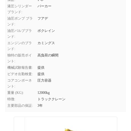
液圧シリンダー
パーカー
ブランド:
油圧ポンプ ブラ
フアデ
ンド:
油圧バルブブラ
ポクレイン
ンド:
エンジンのブラ
カミングス
ンド:
独特の販売ポイ
高負荷の瞬間
ント:
機械試験報告書:
提供
ビデオ出勤検査:
提供
コアコンポーネ
圧力容器
ント:
重量 (KG):
12000kg
特徴:
トラッククレーン
主要部品の保証:
3年