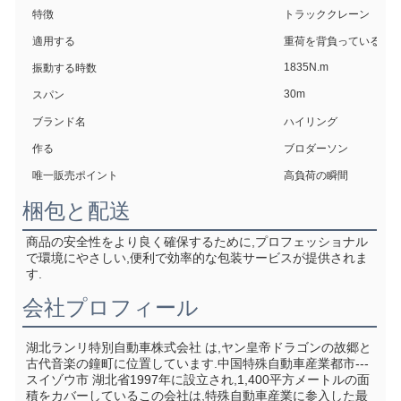
特徴
トラッククレーン
適用する
重荷を背負っている
1835N.m
振動する時数
30m
スパン
ブランド名
ハイリング
作る
ブロダーソン
唯一販売ポイント
高負荷の瞬間
梱包と配送
商品の安全性をより良く確保するために,プロフェッショナル
で環境にやさしい,便利で効率的な包装サービスが提供されま
す.
会社プロフィール
湖北ランリ特別自動車株式会社 は,ヤン皇帝ドラゴンの故郷と
古代音楽の鐘町に位置しています.中国特殊自動車産業都市--- 
スイゾウ市 湖北省1997年に設立され,1,400平方メートルの面
積をカバーしているこの会社は,特殊自動車産業に参入した最