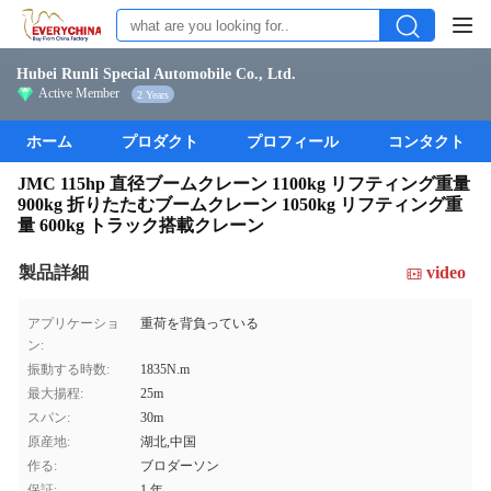
Hubei Runli Special Automobile Co., Ltd.
Active Member
2 Years
ホーム
プロダクト
プロフィール
コンタクト
JMC 115hp 直径ブームクレーン 1100kg リフティング重量
900kg 折りたたむブームクレーン 1050kg リフティング重
量 600kg トラック搭載クレーン
製品詳細
video
アプリケーショ
重荷を背負っている
ン:
振動する時数:
1835N.m
最大揚程:
25m
スパン:
30m
原産地:
湖北,中国
作る:
ブロダーソン
保証:
1 年