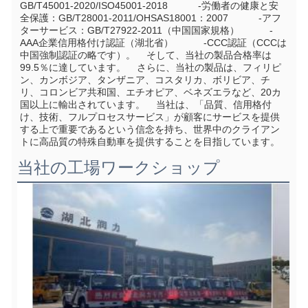
GB/T45001-2020/ISO45001-2018           -労働者の健康と安
全保護：GB/T28001-2011/OHSAS18001：2007           -アフ
ターサービス：GB/T27922-2011（中国国家規格）           -
AAA企業信用格付け認証（湖北省）           -CCC認証（CCCは
中国強制認証の略です）。    そして、当社の製品合格率は
99.5％に達しています。    さらに、当社の製品は、フィリピ
ン、カンボジア、タンザニア、コスタリカ、ボリビア、チ
リ、コロンビア共和国、エチオピア、ベネズエラなど、20カ
国以上に輸出されています。    当社は、「品質、信用格付
け、技術、フルプロセスサービス」が顧客にサービスを提供
する上で重要であるという信念を持ち、世界中のクライアン
トに高品質の特殊自動車を提供することを目指しています。
当社の工場ワークショップ