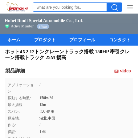
Hubei Runli Special Automobile Co., Ltd.
Active Member
2 Years
ホーム
プロダクト
プロフィール
コンタクト
ホット4X2 12トンクレーントラック搭載 150HP 牽引クレ
ーン搭載トラック 25M 揚高
製品詳細
video
アプリケーショ
/
ン:
振動する時数:
150kn.M
最大揚程:
15m
スパン:
広い使用
原産地:
湖北,中国
作る:
/
保証:
1 年