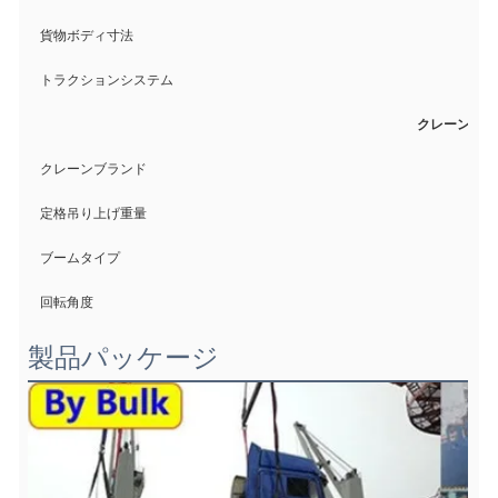
6
貨物ボディ寸法
4
トラクションシステム
クレーン
S
クレーンブランド
1
定格吊り上げ重量
ブームタイプ
回転角度
3
製品パッケージ