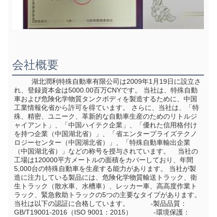
会社概要
         湖北潤利特殊自動車有限公司は2009年1月19日に設立さ
れ、登録資本金は5000.00百万CNYです。 当社は、特殊自動
車および危険化学物質タンクボディを製造するために、中国
工業情報化省から許可を得ています。 さらに、当社は、「特
殊、精密、ユニーク、革新的な自動車生産のためのリトルジ
ャイアント」、「中国ハイテク企業」、「優れた信用格付け
を持つ企業（中国湖北省）」、「省エンタープライズテクノ
ロジーセンター（中国湖北省）」、「特殊自動車輸出企業
（中国湖北省）」などの称号を授与されています。    当社の
工場は120000平方メートルの面積をカバーしており、年間
5,000台の特殊自動車を生産する能力があります。 当社が製
造に注力している製品には、危険化学物質輸送トラック、衛
生トラック（散水車、水槽車）、レッカー車、高高度作業ト
ラック、緊急救助トラックの5つの主要なタイプがあります。    
当社は以下の認証に合格しています。           -製品品質：
GB/T19001-2016（ISO 9001：2015）           -環境保護：