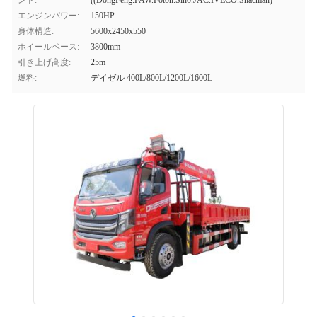
ンド:
((DongFeng.FAW.Foton.Sino.JAC.IVECO.Shacman)
エンジンパワー:
150HP
身体構造:
5600x2450x550
ホイールベース:
3800mm
引き上げ高度:
25m
燃料:
デイゼル 400L/800L/1200L/1600L