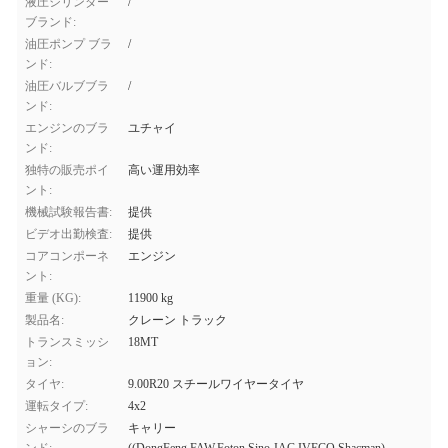
液圧シリンダー
/
ブランド:
油圧ポンプ ブラ
/
ンド:
油圧バルブブラ
/
ンド:
エンジンのブラ
ユチャイ
ンド:
独特の販売ポイ
高い運用効率
ント:
機械試験報告書:
提供
ビデオ出勤検査:
提供
コアコンポーネ
エンジン
ント:
重量 (KG):
11900 kg
製品名:
クレーン トラック
トランスミッシ
18MT
ョン:
タイヤ:
9.00R20 スチールワイヤータイヤ
運転タイプ:
4x2
シャーシのブラ
キャリー