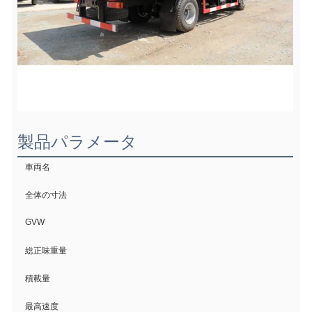
製品パラメータ
車両名
9
全体の寸法
GVW
1
1
総正味重量
1
積載量
1
最高速度