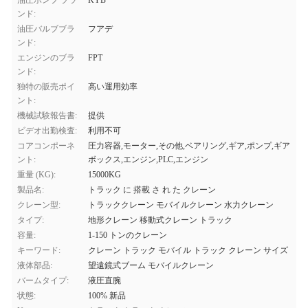
油圧ポンプ ブラ
KYB
ンド:
油圧バルブブラ
フアデ
ンド:
エンジンのブラ
FPT
ンド:
独特の販売ポイ
高い運用効率
ント:
機械試験報告書:
提供
ビデオ出勤検査:
利用不可
コアコンポーネ
圧力容器,モーター,その他,ベアリング,ギア,ポンプ,ギア
ント:
ボックス,エンジン,PLC,エンジン
重量 (KG):
15000KG
製品名:
トラック に 搭載 さ れ た クレーン
クレーン型:
トラッククレーン モバイルクレーン 水力クレーン
タイプ:
地形クレーン 移動式クレーン トラック
容量:
1-150 トンのクレーン
キーワード:
クレーン トラック モバイル トラック クレーン サイズ
液体部品:
望遠鏡式ブーム モバイルクレーン
バームタイプ:
液圧直腕
状態:
100% 新品