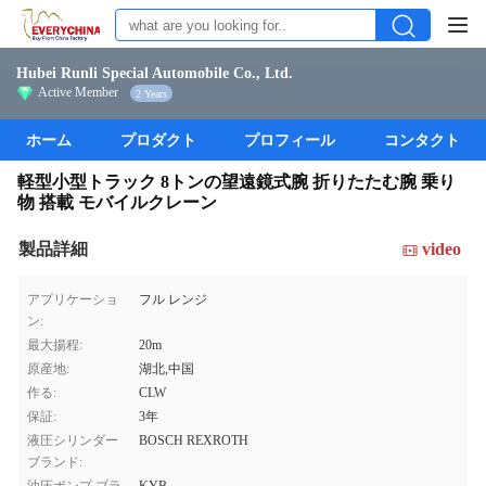
Hubei Runli Special Automobile Co., Ltd.
Active Member
2 Years
ホーム
プロダクト
プロフィール
コンタクト
軽型小型トラック 8トンの望遠鏡式腕 折りたたむ腕 乗り
物 搭載 モバイルクレーン
製品詳細
video
アプリケーショ
フル レンジ
ン:
最大揚程:
20m
原産地:
湖北,中国
作る:
CLW
保証:
3年
液圧シリンダー
BOSCH REXROTH
ブランド: