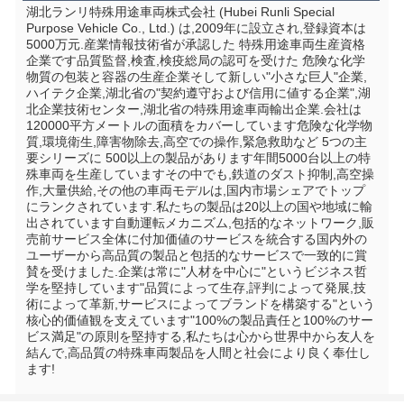
湖北ランリ特殊用途車両株式会社 (Hubei Runli Special 
Purpose Vehicle Co., Ltd.) は,2009年に設立され,登録資本は
5000万元.産業情報技術省が承認した 特殊用途車両生産資格
企業です品質監督,検査,検疫総局の認可を受けた 危険な化学
物質の包装と容器の生産企業そして新しい"小さな巨人"企業,
ハイテク企業,湖北省の"契約遵守および信用に値する企業",湖
北企業技術センター,湖北省の特殊用途車両輸出企業.会社は
120000平方メートルの面積をカバーしています危険な化学物
質,環境衛生,障害物除去,高空での操作,緊急救助など 5つの主
要シリーズに 500以上の製品があります年間5000台以上の特
殊車両を生産していますその中でも,鉄道のダスト抑制,高空操
作,大量供給,その他の車両モデルは,国内市場シェアでトップ
にランクされています.私たちの製品は20以上の国や地域に輸
出されています自動運転メカニズム,包括的なネットワーク,販
売前サービス全体に付加価値のサービスを統合する国内外の
ユーザーから高品質の製品と包括的なサービスで一致的に賞
賛を受けました.企業は常に"人材を中心に"というビジネス哲
学を堅持しています"品質によって生存,評判によって発展,技
術によって革新,サービスによってブランドを構築する"という
核心的価値観を支えています"100%の製品責任と100%のサー
ビス満足"の原則を堅持する,私たちは心から世界中から友人を
結んで,高品質の特殊車両製品を人間と社会により良く奉仕し
ます!