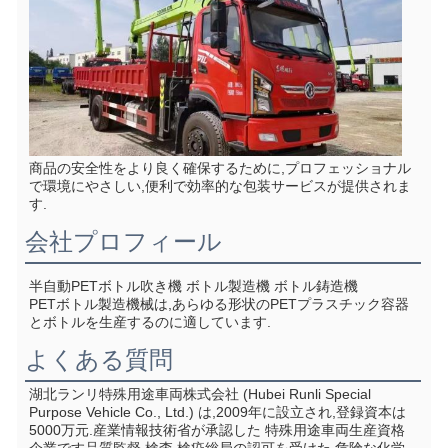
商品の安全性をより良く確保するために,プロフェッショナル
で環境にやさしい,便利で効率的な包装サービスが提供されま
す.
会社プロフィール
半自動PETボトル吹き機 ボトル製造機 ボトル鋳造機
PETボトル製造機械は,あらゆる形状のPETプラスチック容器
とボトルを生産するのに適しています.
よくある質問
湖北ランリ特殊用途車両株式会社 (Hubei Runli Special 
Purpose Vehicle Co., Ltd.) は,2009年に設立され,登録資本は
5000万元.産業情報技術省が承認した 特殊用途車両生産資格
企業です品質監督,検査,検疫総局の認可を受けた 危険な化学