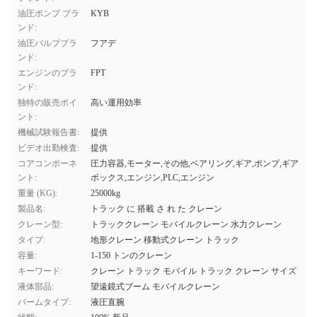
油圧ポンプ ブラ
KYB
ンド:
油圧バルブブラ
フアデ
ンド:
エンジンのブラ
FPT
ンド:
独特の販売ポイ
高い運用効率
ント:
機械試験報告書:
提供
ビデオ出勤検査:
提供
コアコンポーネ
圧力容器,モーター,その他,ベアリング,ギア,ポンプ,ギア
ント:
ボックス,エンジン,PLC,エンジン
重量 (KG):
25000kg
製品名:
トラック に 搭載 さ れ た クレーン
クレーン型:
トラッククレーン モバイルクレーン 水力クレーン
タイプ:
地形クレーン 移動式クレーン トラック
容量:
1-150 トンのクレーン
キーワード:
クレーン トラック モバイル トラック クレーン サイズ
液体部品:
望遠鏡式ブーム モバイルクレーン
バームタイプ:
液圧直腕