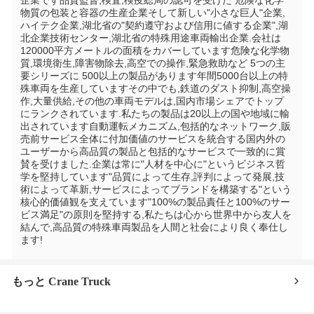
物質の包装と容器の生産企業そして新しい"小さな巨人"企業,
ハイテク企業,湖北省の"契約遵守および信用に値する企業",湖
北企業技術センター,湖北省の特殊用途車両輸出企業.会社は
120000平方メートルの面積をカバーしています危険な化学物
質,環境衛生,障害物除去,高空での操作,緊急救助など 5つの主
要シリーズに 500以上の製品があります年間5000台以上の特
殊車両を生産していますその中でも,鉄道のダスト抑制,高空操
作,大量供給,その他の車両モデルは,国内市場シェアでトップ
にランクされています.私たちの製品は20以上の国や地域に輸
出されています自動運転メカニズム,包括的なネットワーク,販
売前サービス全体に付加価値のサービスを統合する国内外の
ユーザーから高品質の製品と包括的なサービスで一致的に賞
賛を受けました.企業は常に"人材を中心に"というビジネス哲
学を堅持しています"品質によって生存,評判によって発展,技
術によって革新,サービスによってブランドを構築する"という
核心的価値観を支えています"100%の製品責任と100%のサー
ビス満足"の原則を堅持する,私たちは心から世界中から友人を
結んで,高品質の特殊車両製品を人間と社会により良く奉仕し
ます!
もっと Crane Truck