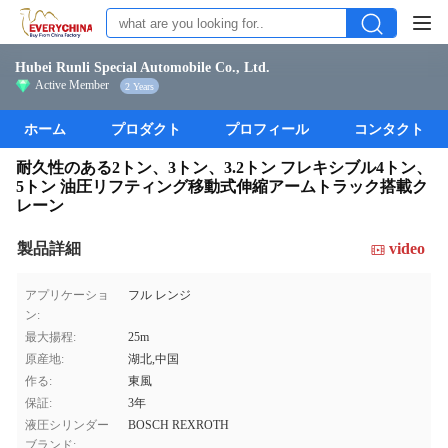
Hubei Runli Special Automobile Co., Ltd.
Active Member
2 Years
ホーム
プロダクト
プロフィール
コンタクト
耐久性のある2トン、3トン、3.2トン フレキシブル4トン、
5トン 油圧リフティング移動式伸縮アームトラック搭載ク
レーン
製品詳細
video
アプリケーショ
フル レンジ
ン:
最大揚程:
25m
原産地:
湖北,中国
作る:
東風
保証:
3年
液圧シリンダー
BOSCH REXROTH
ブランド: