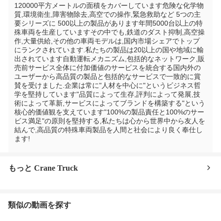
120000平方メートルの面積をカバーしています危険な化学物
質,環境衛生,障害物除去,高空での操作,緊急救助など 5つの主
要シリーズに 500以上の製品があります年間5000台以上の特
殊車両を生産していますその中でも,鉄道のダスト抑制,高空操
作,大量供給,その他の車両モデルは,国内市場シェアでトップ
にランクされています.私たちの製品は20以上の国や地域に輸
出されています自動運転メカニズム,包括的なネットワーク,販
売前サービス全体に付加価値のサービスを統合する国内外の
ユーザーから高品質の製品と包括的なサービスで一致的に賞
賛を受けました.企業は常に"人材を中心に"というビジネス哲
学を堅持しています"品質によって生存,評判によって発展,技
術によって革新,サービスによってブランドを構築する"という
核心的価値観を支えています"100%の製品責任と100%のサー
ビス満足"の原則を堅持する,私たちは心から世界中から友人を
結んで,高品質の特殊車両製品を人間と社会により良く奉仕し
ます!
もっと Crane Truck
類似の動画を探す