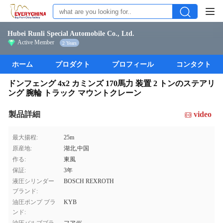
Hubei Runli Special Automobile Co., Ltd.
Active Member
2 Years
ホーム
プロダクト
プロフィール
コンタクト
ドンフェング 4x2 カミンズ 170馬力 装置 2 トンのステアリ
ング 腕輪 トラック マウントクレーン
製品詳細
video
最大揚程:
25m
原産地:
湖北,中国
作る:
東風
保証:
3年
液圧シリンダー
BOSCH REXROTH
ブランド:
油圧ポンプ ブラ
KYB
ンド: