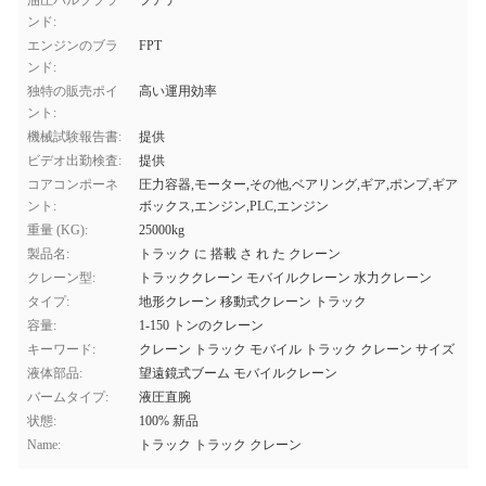
油圧バルブブラ
フアデ
ンド:
エンジンのブラ
FPT
ンド:
独特の販売ポイ
高い運用効率
ント:
機械試験報告書:
提供
ビデオ出勤検査:
提供
コアコンポーネ
圧力容器,モーター,その他,ベアリング,ギア,ポンプ,ギア
ント:
ボックス,エンジン,PLC,エンジン
重量 (KG):
25000kg
製品名:
トラック に 搭載 さ れ た クレーン
クレーン型:
トラッククレーン モバイルクレーン 水力クレーン
タイプ:
地形クレーン 移動式クレーン トラック
容量:
1-150 トンのクレーン
キーワード:
クレーン トラック モバイル トラック クレーン サイズ
液体部品:
望遠鏡式ブーム モバイルクレーン
バームタイプ:
液圧直腕
状態:
100% 新品
Name:
トラック トラック クレーン