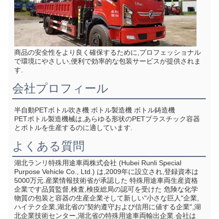
商品の安全性をより良く確保するために,プロフェッショナル
で環境にやさしい,便利で効率的な包装サービスが提供されま
す.
会社プロフィール
半自動PETボトル吹き機 ボトル製造機 ボトル鋳造機
PETボトル製造機械は,あらゆる形状のPETプラスチック容器
とボトルを生産するのに適しています.
よくある質問
湖北ランリ特殊用途車両株式会社 (Hubei Runli Special 
Purpose Vehicle Co., Ltd.) は,2009年に設立され,登録資本は
5000万元.産業情報技術省が承認した 特殊用途車両生産資格
企業です品質監督,検査,検疫総局の認可を受けた 危険な化学
物質の包装と容器の生産企業そして新しい"小さな巨人"企業,
ハイテク企業,湖北省の"契約遵守および信用に値する企業",湖
北企業技術センター,湖北省の特殊用途車両輸出企業.会社は