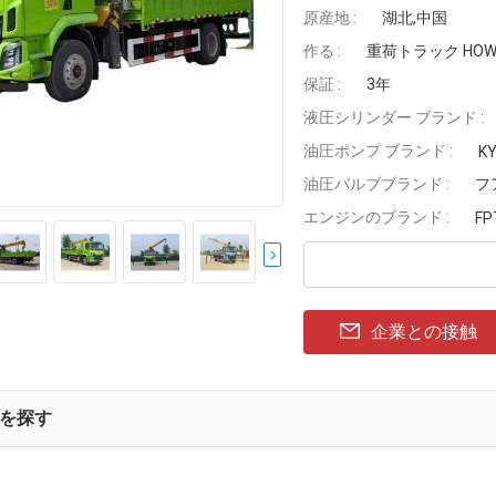
原産地 :
湖北,中国
作る :
重荷トラック HOW
保証 :
3年
液圧シリンダー ブランド :
油圧ポンプ ブランド :
K
油圧バルブブランド :
フ
エンジンのブランド :
FP
企業との接触
を探す