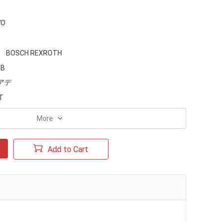
O
BOSCH REXROTH
YB
アデ
T
More
Add to Cart