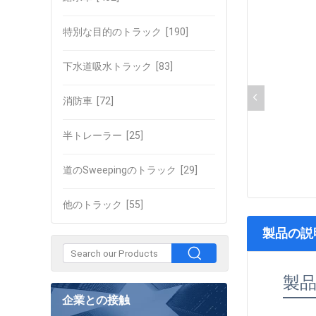
特別な目的のトラック
[190]
下水道吸水トラック
[83]
消防車
[72]
半トレーラー
[25]
道のSweepingのトラック
[29]
他のトラック
[55]
製品の説
製
企業との接触