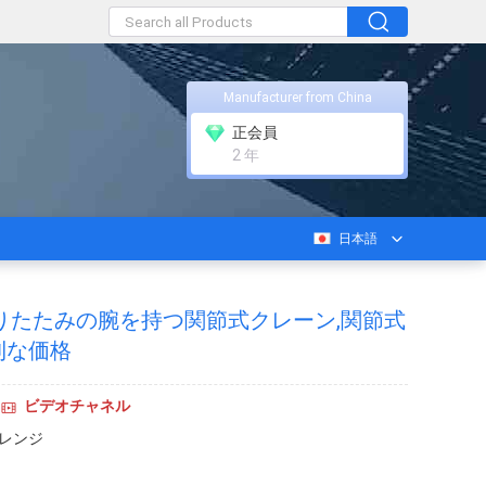
Manufacturer from China
正会員
2 年
日本語
ン 折りたたみの腕を持つ関節式クレーン,関節式
利な価格
ビデオチャネル
 レンジ