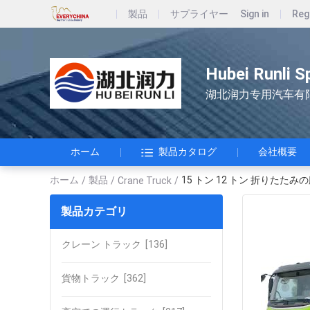
製品
サプライヤー
Sign in
Reg
Hubei Runli S
湖北润力专用汽车有
ホーム
製品カタログ
会社概要
ホーム
製品
15 トン 12 トン 折りた
/
/
Crane Truck
/
製品カテゴリ
クレーン トラック
[136]
貨物トラック
[362]