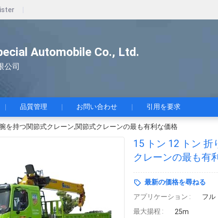
ister
pecial Automobile Co., Ltd.
限公司
品質管理
お問い合わせ
引用を要求
たみの腕を持つ関節式クレーン,関節式クレーンの最も有利な価格
15 トン 12 ト
クレーンの最も有
最新の価格を尋ねる
アプリケーション :
フル
最大揚程 :
25m