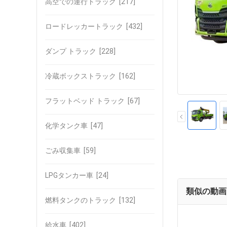
高空での運行トラック
[217]
ロードレッカートラック
[432]
ダンプ トラック
[228]
冷蔵ボックストラック
[162]
フラットベッド トラック
[67]
化学タンク車
[47]
ごみ収集車
[59]
LPGタンカー車
[24]
類似の動画
燃料タンクのトラック
[132]
給水車
[402]