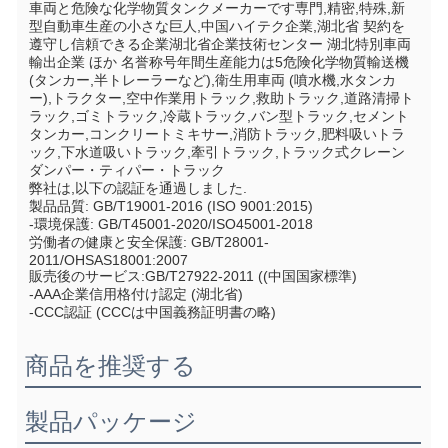
車両と危険な化学物質タンクメーカーです専門,精密,特殊,新
型自動車生産の小さな巨人,中国ハイテク企業,湖北省 契約を
遵守し信頼できる企業湖北省企業技術センター 湖北特別車両
輸出企業 ほか 名誉称号年間生産能力は5危険化学物質輸送機 
(タンカー,半トレーラーなど),衛生用車両 (噴水機,水タンカ
ー),トラクター,空中作業用トラック,救助トラック,道路清掃ト
ラック,ゴミトラック,冷蔵トラック,バン型トラック,セメント
タンカー,コンクリートミキサー,消防トラック,肥料吸いトラ
ック,下水道吸いトラック,牽引トラック,トラック式クレーン
ダンパー・ティパー・トラック
弊社は,以下の認証を通過しました.
製品品質: GB/T19001-2016 (ISO 9001:2015)
-環境保護: GB/T45001-2020/ISO45001-2018
労働者の健康と安全保護: GB/T28001-
2011/OHSAS18001:2007
販売後のサービス:GB/T27922-2011 ((中国国家標準)
-AAA企業信用格付け認定 (湖北省)
-CCC認証 (CCCは中国義務証明書の略)
商品を推奨する
製品パッケージ