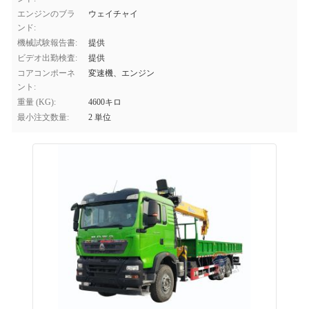
エンジンのブラ
ウェイチャイ
ンド:
機械試験報告書:
提供
ビデオ出勤検査:
提供
コアコンポーネ
変速機、エンジン
ント:
重量 (KG):
4600キロ
最小注文数量:
2 単位