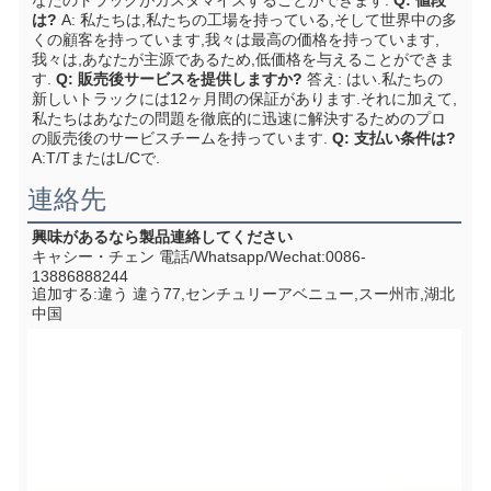
なたのトラックがカスタマイズすることができます.
Q: 値段
は?
A: 私たちは,私たちの工場を持っている,そして世界中の多
くの顧客を持っています,我々は最高の価格を持っています,
我々は,あなたが主源であるため,低価格を与えることができま
す.
Q: 販売後サービスを提供しますか?
答え: はい.私たちの
新しいトラックには12ヶ月間の保証があります.それに加えて,
私たちはあなたの問題を徹底的に迅速に解決するためのプロ
の販売後のサービスチームを持っています.
Q: 支払い条件は?
A:T/TまたはL/Cで.
連絡先
興味があるなら
製品
連絡してください
キャシー・チェン 電話/Whatsapp/Wechat:0086-
13886888244
追加する:
違う 違う77,センチュリーアベニュー,スー州市,湖北
中国