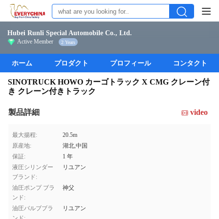
Hubei Runli Special Automobile Co., Ltd.
Active Member
2 Years
ホーム
プロダクト
プロフィール
コンタクト
SINOTRUCK HOWO カーゴトラック X CMG クレーン付
き クレーン付きトラック
製品詳細
video
最大揚程:
20.5m
原産地:
湖北,中国
保証:
1 年
液圧シリンダー
リユアン
ブランド:
油圧ポンプ ブラ
神父
ンド:
油圧バルブブラ
リユアン
ンド: