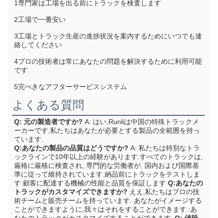
1専門家は工場を出る前にトラックを検査します
2工場で一番安い
3工場とトラック生産の進捗状況を案内するためにいつでも連
絡してください
4プロの技術者は常にあなたの問題を解決するために利用可能
です
5完ぺきなアフターサービスシステム
よくある質問
Q: 元の製造者ですか?
A: はい,Runliは中国の特殊トラックメ
ーカーです,私たちはあなたが必要とする製品の全範囲を持っ
ています.
Q:あなたの製品の品質はどうですか?
A: 私たちは特別なトラ
ックラインで10年以上の経験があります.すべてのトラックは,
厳格に厳格に検査され, 専門的な労働者が, 国内および国際基
準に従って維持されています.納品前にトラックをテストしま
す 顧客に配達する機械の性能と品質を保証します
Q:あなたの
トラックがカスタマイズできますか?
ええ,私たちはプロの技
術チームと販売チームを持っています. あなたがイメージする
ことができますように,我々はそれをすることができます.:あ