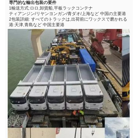
専門的な輸出包装の要件
1輸送方式:ロロ,卸貨船,平板ラックコンテナ
ティアンジン/リヤンヨンガン/青ダオ/上海など 中国の主要港
2包装詳細: すべてのトラックは,出荷前にワックスで磨かれる
港:天津,青島など 中国主要港