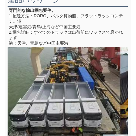
製品パッケージ
専門的な輸出梱包要件。
1.配送方法：RORO、バルク貨物船、フラットラックコンテ
ナ。港
天津/連雲港/青島/上海など中国主要港
2.梱包詳細：すべてのトラックは出荷前にワックスで磨かれ
ます
港：天津、青島など中国主要港