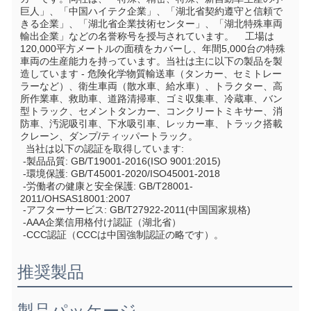
巨人」、「中国ハイテク企業」、「湖北省契約遵守と信頼で
きる企業」、「湖北省企業技術センター」、「湖北特殊車両
輸出企業」などの名誉称号を授与されています。    工場は
120,000平方メートルの面積をカバーし、年間5,000台の特殊
車両の生産能力を持っています。当社は主に以下の製品を製
造しています - 危険化学物質輸送車（タンカー、セミトレー
ラーなど）、衛生車両（散水車、給水車）、トラクター、高
所作業車、救助車、道路清掃車、ゴミ収集車、冷蔵車、バン
型トラック、セメントタンカー、コンクリートミキサー、消
防車、汚泥吸引車、下水吸引車、レッカー車、トラック搭載
クレーン、ダンプ/ティッパートラック。
  当社は以下の認証を取得しています:
 -製品品質: GB/T19001-2016(ISO 9001:2015)
 -環境保護: GB/T45001-2020/ISO45001-2018
 -労働者の健康と安全保護: GB/T28001-
2011/OHSAS18001:2007
 -アフターサービス: GB/T27922-2011(中国国家規格)
 -AAA企業信用格付け認証（湖北省）
 -CCC認証（CCCは中国強制認証の略です）。
推奨製品