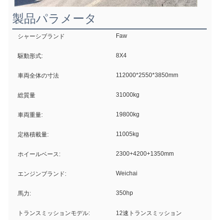
製品パラメータ
Faw
シャーシブランド
8X4
駆動形式:
112000*2550*3850mm
車両全体の寸法
31000kg
総質量
19800kg
車両重量:
11005kg
定格積載量:
2300+4200+1350mm
ホイールベース:
Weichai
エンジンブランド:
350hp
馬力:
トランスミッションモデル:
12速トランスミッション