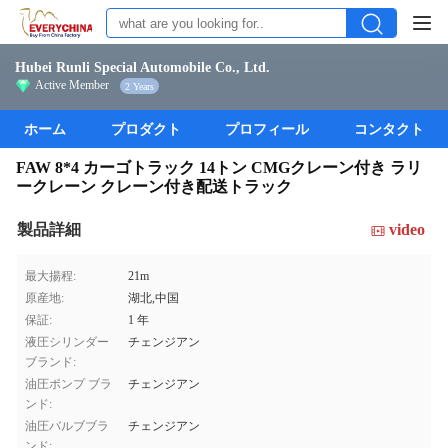
Hubei Runli Special Automobile Co., Ltd.
Active Member
2 Years
ホーム
プロダクト
プロフィール
コンタクト
FAW 8*4 カーゴトラック 14トン CMGクレーン付き ラリ
ークレーン クレーン付き配送トラック
製品詳細
video
最大揚程:
21m
原産地:
湖北,中国
保証:
1 年
液圧シリンダー
チェンジアン
ブランド:
油圧ポンプ ブラ
チェンジアン
ンド:
油圧バルブブラ
チェンジアン
ンド: