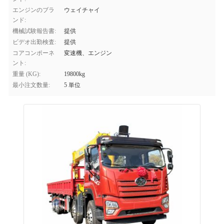
エンジンのブラ
ウェイチャイ
ンド:
機械試験報告書:
提供
ビデオ出勤検査:
提供
コアコンポーネ
変速機、エンジン
ント:
重量 (KG):
19800kg
最小注文数量:
5 単位