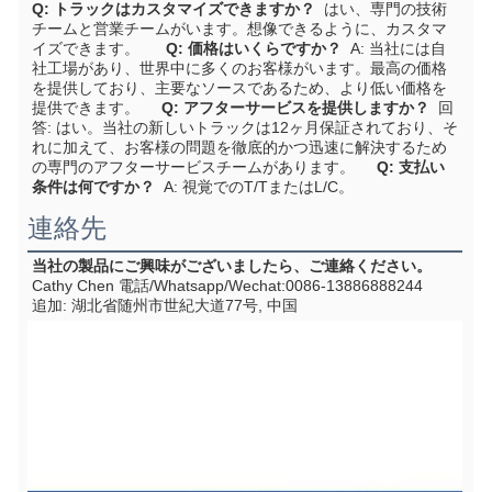
Q: トラックはカスタマイズできますか？
はい、専門の技術
チームと営業チームがいます。想像できるように、カスタマ
イズできます。
Q: 価格はいくらですか？
A: 当社には自
社工場があり、世界中に多くのお客様がいます。最高の価格
を提供しており、主要なソースであるため、より低い価格を
提供できます。
Q: アフターサービスを提供しますか？
回
答: はい。当社の新しいトラックは12ヶ月保証されており、そ
れに加えて、お客様の問題を徹底的かつ迅速に解決するため
の専門のアフターサービスチームがあります。
Q: 支払い
条件は何ですか？
  A: 視覚でのT/TまたはL/C。
連絡先
当社の
製品
にご興味がございましたら、ご連絡ください。
Cathy Chen 電話/Whatsapp/Wechat:0086-13886888244
追加:
 湖北省随州市世紀大道77号
, 中国