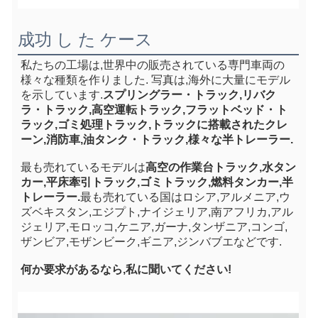
成功 し た ケース
私たちの工場は,世界中の販売されている専門車両の
様々な種類を作りました. 写真は,海外に大量にモデル
を示しています.
スプリングラー・トラック,リバク
ラ・トラック,高空運転トラック,フラットベッド・ト
ラック,ゴミ処理トラック,トラックに搭載されたクレ
ーン,消防車,油タンク・トラック,様々な半トレーラー.
最も売れているモデルは
高空の作業台トラック,水タン
カー,平床牽引トラック,ゴミトラック,燃料タンカー,半
トレーラー.
最も売れている国はロシア,アルメニア,ウ
ズベキスタン,エジプト,ナイジェリア,南アフリカ,アル
ジェリア,モロッコ,ケニア,ガーナ,タンザニア,コンゴ,
ザンビア,モザンビーク,ギニア,ジンバブエなどです.
何か要求があるなら,私に聞いてください!