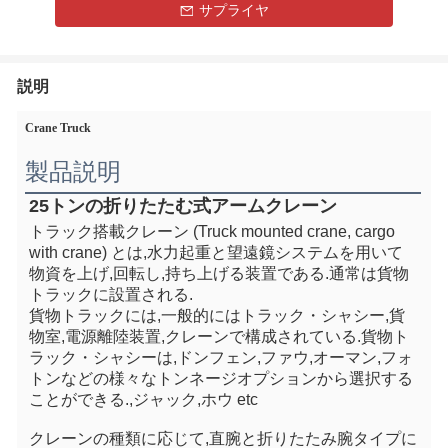
サプライヤ
説明
Crane Truck
製品説明
25トンの折りたたむ式アームクレーン
トラック搭載クレーン (Truck mounted crane, cargo 
with crane) とは,水力起重と望遠鏡システムを用いて
物資を上げ,回転し,持ち上げる装置である.通常は貨物
トラックに設置される.
貨物トラックには,一般的にはトラック・シャシー,貨
物室,電源離陸装置,クレーンで構成されている.貨物ト
ラック・シャシーは,ドンフェン,ファウ,オーマン,フォ
トンなどの様々なトンネージオプションから選択する
ことができる.,ジャック,ホウ etc
クレーンの種類に応じて,直腕と折りたたみ腕タイプに