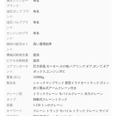
液圧シリンダー
有名
ブランド:
油圧ポンプ ブラ
有名
ンド:
油圧バルブブラ
有名
ンド:
エンジンのブラ
有名
ンド:
独特の販売ポイ
高い運用効率
ント:
機械試験報告書:
提供
ビデオ出勤検査:
提供
コアコンポーネ
圧力容器,モーター,その他,ベアリング,ギア,ポンプ,ギア
ント:
ボックス,エンジン,PLC
重量 (KG):
31000kg
製品名:
シャックマンブランド 新型トラクタートラック 25トン
折り畳み式アームクレーン付き
クレーン型:
トラッククレーン モバイルクレーン 水力クレーン
タイプ:
移動式クレーントラック
容量:
1-150 トンのクレーン
キーワード:
クレーン トラック モバイル トラック クレーン サイズ