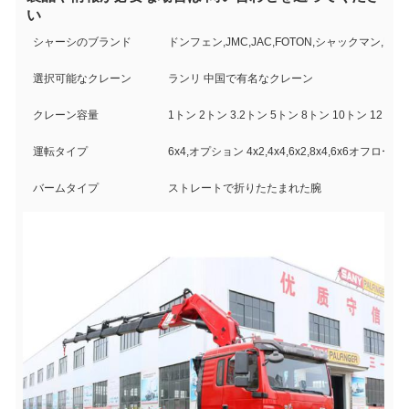
い
シャーシのブランド
ドンフェン,JMC,JAC,FOTON,シャックマン,HO
選択可能なクレーン
ランリ 中国で有名なクレーン
クレーン容量
1トン 2トン 3.2トン 5トン 8トン 10トン 12トン
運転タイプ
6x4,オプション 4x2,4x4,6x2,8x4,6x6オフロード
バームタイプ
ストレートで折りたたまれた腕