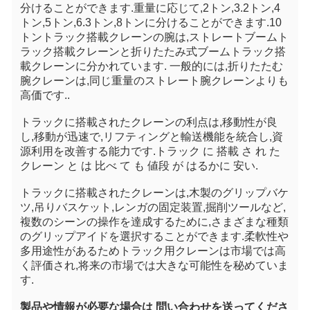
分けることができます.重量に応じて,2トン,3.2トン,4
トン,5トン,6.3トン,8トンに分けることができます.10
トントラック搭載クレーンの腕は,ストレートブームト
ラック搭載クレーンと折りたたみ式ブームトラック搭
載クレーンに分かれています. 一般的には,折りたたむ
腕クレーンは,同じ重量のストレート腕クレーンよりも
高価です..
トラックに搭載されたクレーンの利点は,移動性が良
し,移動が迅速で,リフティングと輸送機能を統合し,資
源利用を改善する能力です.トラック に 搭載 さ れ た 
クレーン と は 比べ て も 値段 が はるかに 安い.
トラックに搭載されたクレーンは,木製のグリップバケ
ツ,吊りバスケット,レンガの固定装置,掘削ツールなど,
複数のシーンの操作を達成するために,さまざまな種類
のグリップアイドを選択することができます.柔軟性や
多用途性があるためトラック用クレーンは市場では高
く評価され,将来の市場では大きな可能性を秘めていま
す.
製品や情報が必要な場合は 問い合わせを送ってくださ