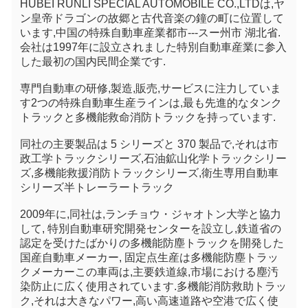
HUBEI RUNLI SPECIAL AUTOMOBILE CO.,LTDは,ヤ
ン皇帝ドラゴンの故郷と古代音楽の鐘の町に位置して
います,中国の特殊自動車産業都市---スー州市 湖北省.
会社は1997年に設立されました特別自動車産業に参入
した最初の国内民間企業です.
専門自動車の研修,製造,販売,サービスに注力していま
す2つの特殊自動車生産ラインは,最も先進的なタンク
トラックと多機能救命消防トラックを持っています.
同社の主要製品は 5 シリーズと 370 製品で,それは市
政工学トラックシリーズ,石油鉱山化学トラックシリー
ズ,多機能救援消防トラックシリーズ,衛生専用自動車
シリーズ半トレーラートラック
2009年に,同社は,ランチョウ・ジャオトン大学と協力
して, 特別自動車研究開発センターを設立し,
鉄道省の
認定を受けたばかりの多機能防塵トラックを開発した
国産自動車メーカー, 固定点生産は多機能防塵トラッ
クメーカー
この車両は,主要鉄道線,市場における塵汚
染防止に広く使用されています.
多機能消防救助トラッ
ク,それは大きなパワー,高い
高速道路や空港で広く使