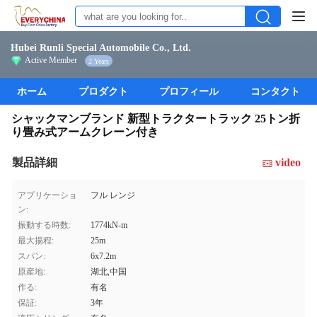
Hubei Runli Special Automobile Co., Ltd.
Active Member
2 Years
ホーム
プロダクト
プロフィール
コンタクト
シャックマンブランド 新型トラクタートラック 25トン折
り畳み式アームクレーン付き
製品詳細
video
アプリケーショ
フル レンジ
ン:
振動する時数:
1774kN-m
最大揚程:
25m
スパン:
6x7.2m
原産地:
湖北,中国
作る:
有名
保証:
3年