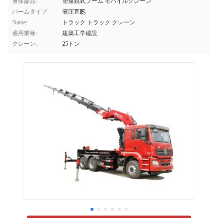
液体部品:
望遠鏡式ブーム モバイルクレーン
バームタイプ:
液圧直腕
Name:
トラック トラック クレーン
適用業種:
建築工学建設
クレーン:
25トン