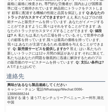
厳格に厳格に検査され, 専門的な労働者が, 国内および国際基
準に従って維持されています.納品前にトラックをテストしま
す 顧客に配達する機械の性能と品質を保証します
Q:あなたの
トラックがカスタマイズできますか?
ええ,私たちはプロの技
術チームと販売チームを持っています. あなたがイメージする
ことができますように,我々はそれをすることができます.:あ
なたのトラックがカスタマイズすることができます.
Q: 値段
は?
A: 私たちは,私たちの工場を持っている,そして世界中の多
くの顧客を持っています,我々は最高の価格を持っています,
我々は,あなたが主源であるため,低価格を与えることができま
す.
Q: 販売後サービスを提供しますか?
答え: はい.私たちの
新しいトラックには12ヶ月間の保証があります.それに加えて,
私たちはあなたの問題を徹底的に迅速に解決するためのプロ
の販売後のサービスチームを持っています.
Q: 支払い条件は?
A:T/TまたはL/Cで.
連絡先
興味があるなら
製品
連絡してください
キャシー・チェン 電話/Whatsapp/Wechat:0086-
13886888244
追加する:
違う 違う77,センチュリーアベニュー,スー州市,湖北
中国