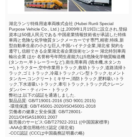
湖北ランリ特殊用途車両株式会社 (Hubei Runli Special 
Purpose Vehicle Co., Ltd.) は,2009年1月19日に設立され,登録
資本は50億人民元である.中国産業情報技術省が承認した特殊
車両と危険な化学物質タンクメーカーです専門,精密,特殊,新
型自動車生産の小さな巨人,中国ハイテク企業,湖北省 契約を
遵守し信頼できる企業湖北省企業技術センター 湖北特別車両
輸出企業 ほか 名誉称号年間生産能力は5危険化学物質輸送機 
(タンカー,半トレーラーなど),衛生用車両 (噴水機,水タンカ
ー),トラクター,空中作業用トラック,救助トラック,道路清掃ト
ラック,ゴミトラック,冷蔵トラック,バン型トラック,セメント
タンカー,コンクリートミキサー,消防トラック,肥料吸いトラ
ック,下水道吸いトラック,牽引トラック,トラック式クレーン
ダンパー・ティパー・トラック
弊社は,以下の認証を通過しました.
製品品質: GB/T19001-2016 (ISO 9001:2015)
-環境保護: GB/T45001-2020/ISO45001-2018
労働者の健康と安全保護: GB/T28001-
2011/OHSAS18001:2007
販売後のサービス:GB/T27922-2011 ((中国国家標準)
-AAA企業信用格付け認定 (湖北省)
-CCC認証 (CCCは中国義務証明書の略)