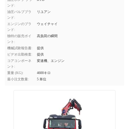
ンド:
油圧バルブブラ
リユアン
ンド:
エンジンのブラ
ウェイチャイ
ンド:
独特の販売ポイ
高負荷の瞬間
ント:
機械試験報告書:
提供
ビデオ出勤検査:
提供
コアコンポーネ
変速機、エンジン
ント:
重量 (KG):
4600キロ
最小注文数量:
5 単位