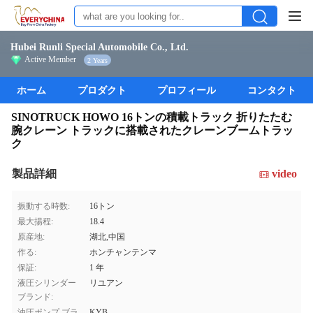
Hubei Runli Special Automobile Co., Ltd.
Active Member
2 Years
ホーム
プロダクト
プロフィール
コンタクト
SINOTRUCK HOWO 16トンの積載トラック 折りたたむ
腕クレーン トラックに搭載されたクレーンブームトラッ
ク
製品詳細
video
振動する時数:
16トン
最大揚程:
18.4
原産地:
湖北,中国
作る:
ホンチャンテンマ
保証:
1 年
液圧シリンダー
リユアン
ブランド:
油圧ポンプ ブラ
KYB