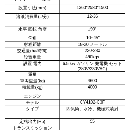
1360*2980*1900
設置寸法(mm)
12-36
溶液消費量(L/分)
±90°
水平 回転 角度
-10~45°
仰角
射程距離
18-20 メートル
220-280
交通量(ha/時間)
490kgs
設置重量
設置 電力
6.5 kw ガソリン 発電機 セット
(380V/230VAC)
重量
4600
車両重量(kg)
4000
積載量(kg)
エンジン
CY4102-C3F
モデル
タイプ
四気筒、水冷、機械式噴射
95
定格出力(Hp)
トランスミッション