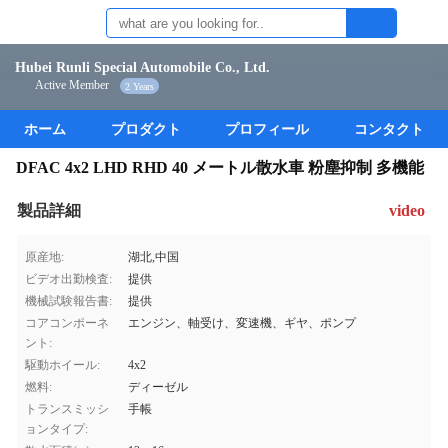
Hubei Runli Special Automobile Co., Ltd.
Active Member
2 Years
ホーム
プロダクト
プロフィール
コンタクト
DFAC 4x2 LHD RHD 40 メートル散水車 粉塵抑制 多機能
製品詳細
video
原産地:
湖北,中国
ビデオ出勤検査:
提供
機械試験報告書:
提供
コアコンポーネ
エンジン、軸受け、変速機、ギヤ、ポンプ
ント:
駆動ホイール:
4x2
燃料:
ディーゼル
トランスミッシ
手帳
ョンタイプ: