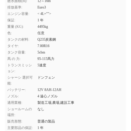
散水面積(m):
12～16m
排放基準:
Euro3
エンジン容量:
< 4L="">
保証:
1 年
重量 (KG):
4495kg
色:
任意
タンクの材料:
Q235炭素鋼
タイヤ:
7.00R16
タンク容量:
5cbm
馬 の 力:
95-115馬力
トランスミッシ
5速度
ョン:
シャーシ 選択可
ドンフェン
能:
バッテリー:
12V 8AH-12AH
ノズル:
4 遠心ノズル
適用業種:
製造工場,農場,建設工事
ショールームの
なし
場所:
販売形態:
普通の製品
主要部品の保証:
1 年