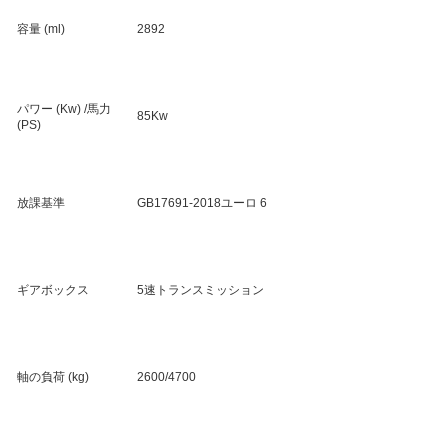
容量 (ml)
2892
パワー (Kw) /馬力
85Kw
(PS)
放課基準
GB17691-2018ユーロ 6
ギアボックス
5速トランスミッション
軸の負荷 (kg)
2600/4700