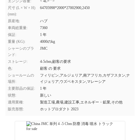
エンジン容量:
< 4L="">
尺寸 (L × W × H)
64705998*2000*27002900,2450
(mm):
原産地:
ハブ
車両総重量:
7360
保証:
1 年
重量 (KG):
4000のkg
シャーシのブラ
JMC
ンド:
ストレージ:
4-5cbm,顧客の要求
色:
顧客 の 要求
ショールームの
フィリピン,アルジェリア,南アフリカ,カザフスタン,ナ
場所:
イジェリア,ウズベキスタン,マレーシア
主要部品の保証:
1 年
状態:
新しい
適用業種:
製造工場,農場,建設工事,エネルギー・鉱業,その他
販売形態:
ホットプロダクト 2023