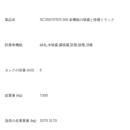
製品名
SCS5070TDYJX6 多機能の噴霧と除塵トラック
防塵車機能
緑化,水噴霧,霧噴霧,防塵,除塵,消毒
タンクの容量 (m3)
5
総重量 (kg)
7300
負荷の名乗重量 (kg)
3370 3170