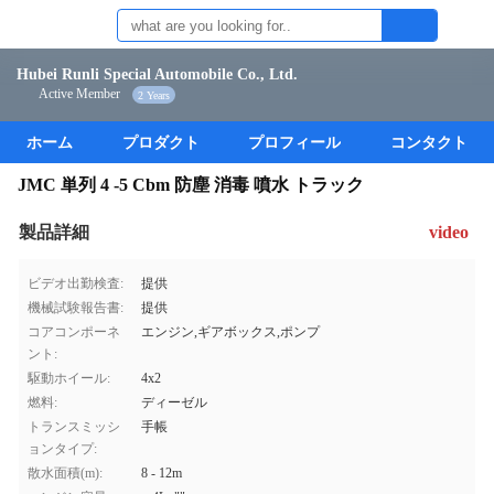
Hubei Runli Special Automobile Co., Ltd.
Active Member
2 Years
ホーム
プロダクト
プロフィール
コンタクト
JMC 単列 4 -5 Cbm 防塵 消毒 噴水 トラック
製品詳細
video
ビデオ出勤検査:
提供
機械試験報告書:
提供
コアコンポーネ
エンジン,ギアボックス,ポンプ
ント:
駆動ホイール:
4x2
燃料:
ディーゼル
トランスミッシ
手帳
ョンタイプ:
散水面積(m):
8 - 12m