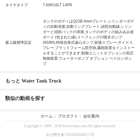
タイヤタイプ
7.00R16LT 14PR
タンクのボディはQ23B 4mmプレート,シリンダーボデ
ィの自動溶接,自動リングプレート,頭部自動縁,シリン
ダーと頭部バックの溶接,タンクのボディの組み込み波
ボード (包まれた縁),イーフェングの噴水ポンプ
最上級標準設定
(60/90),特殊自発式遠心ポンプ,前後スプレー,サイドス
プレー,プラットフォーム防空砲,霧砲装置をインストー
ルすることができます,制御ユニットオプションの気圧
制御装置.ウォーターポンプ オプション ベイロンポン
プ
もっと Water Tank Truck
類似の動画を探す
ホーム
プロダクト
会社案内
Copyright © 2009 - 2026 Everychina.com.All rights reserved.
京公网安备11010502046171号