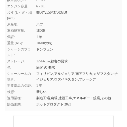
散水面積(m):
> 16m
エンジン容量:
6 - 8L
尺寸 (L × W × H)
8850*2550*37003850
(mm):
原産地:
ハブ
車両総重量:
18000
保証:
1 年
重量 (KG):
10700のkg
シャーシのブラ
ドンフェン
ンド:
ストレージ:
12-14cbm,顧客の要求
色:
顧客 の 要求
ショールームの
フィリピン,アルジェリア,南アフリカ,カザフスタン,ナ
場所:
イジェリア,ウズベキスタン,マレーシア
主要部品の保証:
1 年
状態:
新しい
適用業種:
製造工場,農場,建設工事,エネルギー・鉱業,その他
販売形態:
ホットプロダクト 2023