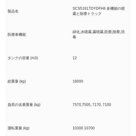
SCS5181TDYDFH6 多機能の噴
製品名
霧と除塵トラック
緑化,水噴霧,霧噴霧,防塵,除塵,消
防塵車機能
毒
タンクの容量 (m3)
12
総重量 (kg)
18000
負荷の名乗重量 (kg)
7570,7505, 7170, 7100
運転重量 (kg)
10300 10700