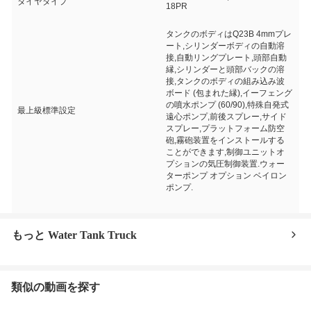
タイヤタイプ
18PR
タンクのボディはQ23B 4mmプレ
ート,シリンダーボディの自動溶
接,自動リングプレート,頭部自動
縁,シリンダーと頭部バックの溶
接,タンクのボディの組み込み波
ボード (包まれた縁),イーフェング
の噴水ポンプ (60/90),特殊自発式
最上級標準設定
遠心ポンプ,前後スプレー,サイド
スプレー,プラットフォーム防空
砲,霧砲装置をインストールする
ことができます,制御ユニットオ
プションの気圧制御装置.ウォー
ターポンプ オプション ベイロン
ポンプ.
もっと Water Tank Truck
類似の動画を探す