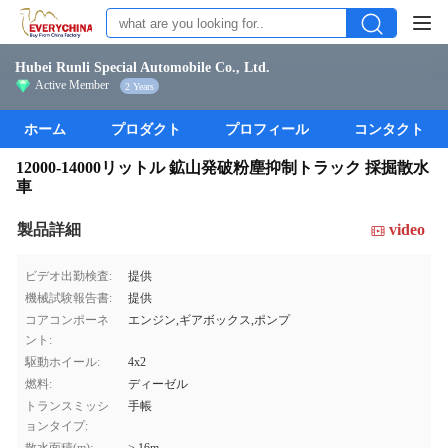
Hubei Runli Special Automobile Co., Ltd.
Active Member
2 Years
ホーム
プロダクト
プロフィール
コンタクト
12000-14000リットル 鉱山発破粉塵抑制トラック 採掘散水
車
製品詳細
video
ビデオ出勤検査:
提供
機械試験報告書:
提供
コアコンポーネ
エンジン,ギアボックス,ポンプ
ント:
駆動ホイール:
4x2
燃料:
ディーゼル
トランスミッシ
手帳
ョンタイプ: