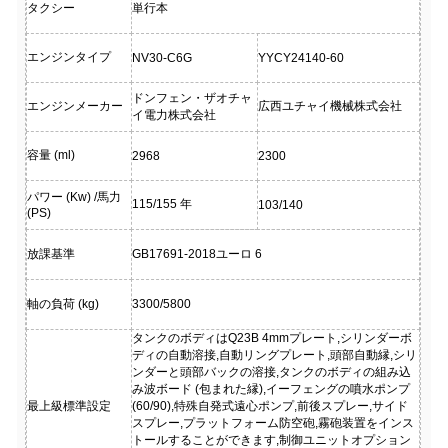
タクシー
単行本
エンジンタイプ
NV30-C6G
YYCY24140-60
ドンフェン・ザオチャ
エンジンメーカー
広西ユチャイ機械株式会社
イ電力株式会社
容量 (ml)
2968
2300
パワー (Kw) /馬力
115/155 年
103/140
(PS)
放課基準
GB17691-2018ユーロ 6
軸の負荷 (kg)
3300/5800
タンクのボディはQ23B 4mmプレート,シリンダーボ
ディの自動溶接,自動リングプレート,頭部自動縁,シリ
ンダーと頭部バックの溶接,タンクのボディの組み込
み波ボード (包まれた縁),イーフェングの噴水ポンプ
最上級標準設定
(60/90),特殊自発式遠心ポンプ,前後スプレー,サイド
スプレー,プラットフォーム防空砲,霧砲装置をインス
トールすることができます,制御ユニットオプション