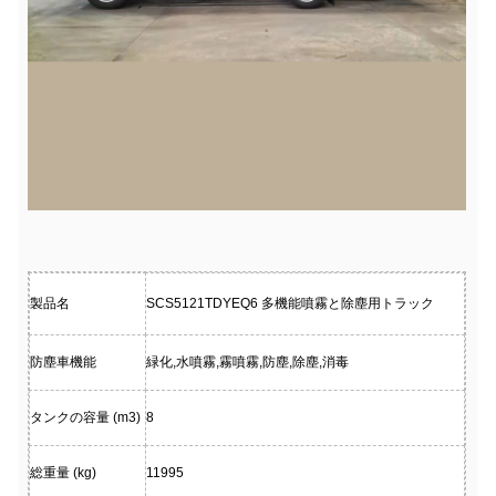
製品名
SCS5121TDYEQ6 多機能噴霧と除塵用トラック
防塵車機能
緑化,水噴霧,霧噴霧,防塵,除塵,消毒
タンクの容量 (m3)
8
総重量 (kg)
11995