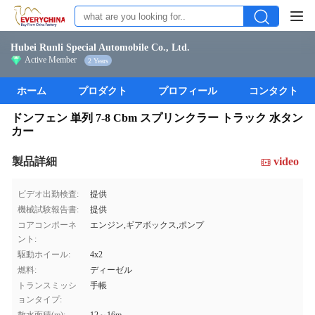
Hubei Runli Special Automobile Co., Ltd.
Active Member
2 Years
ホーム
プロダクト
プロフィール
コンタクト
ドンフェン 単列 7-8 Cbm スプリンクラー トラック 水タン
カー
製品詳細
video
ビデオ出勤検査:
提供
機械試験報告書:
提供
コアコンポーネ
エンジン,ギアボックス,ポンプ
ント:
駆動ホイール:
4x2
燃料:
ディーゼル
トランスミッシ
手帳
ョンタイプ: