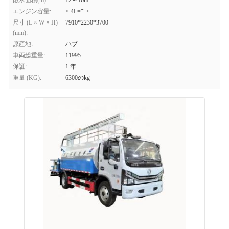
散水面積(m):
12～16m
エンジン容量:
< 4L="">
尺寸 (L × W × H)
7910*2230*3700
(mm):
原産地:
ハブ
車両総重量:
11995
保証:
1 年
重量 (KG):
6300のkg