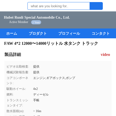
Hubei Runli Special Automobile Co., Ltd.
Active Member
2 Years
ホーム
プロダクト
プロフィール
コンタクト
FAW 4*2 12000〜14000リットル 水タンク トラック
製品詳細
video
ビデオ出勤検査:
提供
機械試験報告書:
提供
コアコンポーネ
エンジン,ギアボックス,ポンプ
ント:
駆動ホイール:
4x2
燃料:
ディーゼル
トランスミッシ
手帳
ョンタイプ:
散水面積(m):
> 16m