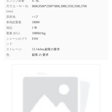
エンジン容量:
4 - 6L
尺寸 (L × W × H)
8600,9500*2500*3800,3980,3350,3500,3700
(mm):
原産地:
ハブ
車両総重量:
18000
保証:
1 年
重量 (KG):
10800のkg
シャーシのブラ
FAW
ンド:
ストレージ:
12-14cbm,顧客の要求
色:
顧客 の 要求