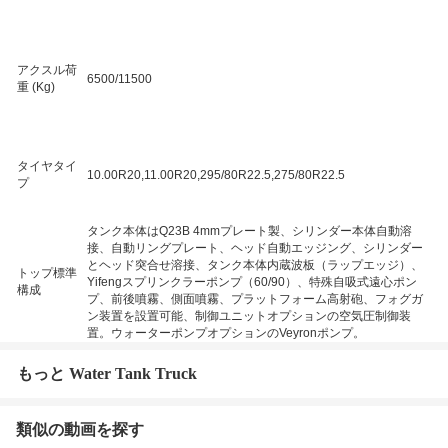
アクスル荷
6500/11500
重 (Kg)
タイヤタイ
10.00R20,11.00R20,295/80R22.5,275/80R22.5
プ
タンク本体はQ23B 4mmプレート製、シリンダー本体自動溶
接、自動リングプレート、ヘッド自動エッジング、シリンダー
とヘッド突合せ溶接、タンク本体内蔵波板（ラップエッジ）、
トップ標準
Yifengスプリンクラーポンプ（60/90）、特殊自吸式遠心ポン
構成
プ、前後噴霧、側面噴霧、プラットフォーム高射砲、フォグガ
ン装置を設置可能、制御ユニットオプションの空気圧制御装
置。ウォーターポンプオプションのVeyronポンプ。
もっと Water Tank Truck
類似の動画を探す