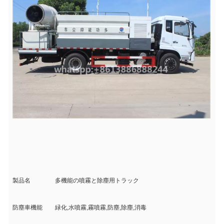
製品名
多機能の噴霧と除塵用トラック
防塵車機能
緑化,水噴霧,霧噴霧,防塵,除塵,消毒