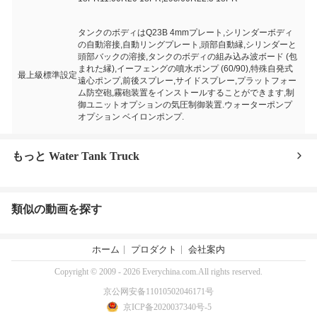
タンクのボディはQ23B 4mmプレート,シリンダーボディ
の自動溶接,自動リングプレート,頭部自動縁,シリンダーと
頭部バックの溶接,タンクのボディの組み込み波ボード (包
まれた縁),イーフェングの噴水ポンプ (60/90),特殊自発式
最上級標準設定
遠心ポンプ,前後スプレー,サイドスプレー,プラットフォー
ム防空砲,霧砲装置をインストールすることができます,制
御ユニットオプションの気圧制御装置.ウォーターポンプ
オプション ベイロンポンプ.
もっと Water Tank Truck
類似の動画を探す
ホーム
プロダクト
会社案内
Copyright © 2009 - 2026 Everychina.com.All rights reserved.
京公网安备11010502046171号
京ICP备2020037340号-5