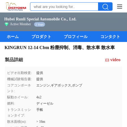
Hubei Runli Special Automobile Co., Ltd.
Active Member
2 Years
ホーム
プロダクト
プロフィール
コンタクト
KINGRUN 12-14 Cbm 粉塵抑制、消毒、散水車 散水車
製品詳細
video
ビデオ出勤検査:
提供
機械試験報告書:
提供
コアコンポーネ
エンジン,ギアボックス,ポンプ
ント:
駆動ホイール:
4x2
燃料:
ディーゼル
トランスミッシ
手帳
ョンタイプ:
散水面積(m):
> 16m