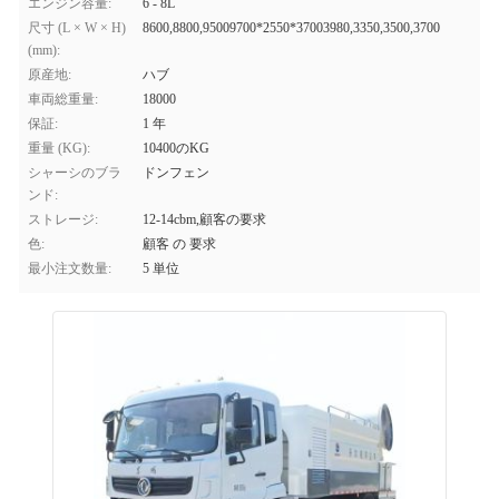
エンジン容量:
6 - 8L
尺寸 (L × W × H)
8600,8800,95009700*2550*37003980,3350,3500,3700
(mm):
原産地:
ハブ
車両総重量:
18000
保証:
1 年
重量 (KG):
10400のKG
シャーシのブラ
ドンフェン
ンド:
ストレージ:
12-14cbm,顧客の要求
色:
顧客 の 要求
最小注文数量:
5 単位