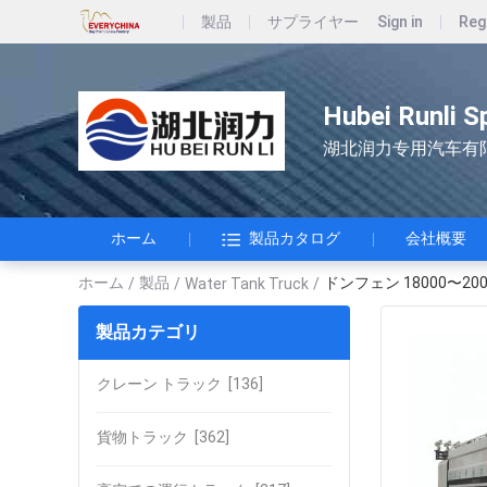
製品
サプライヤー
Sign in
Reg
Hubei Runli S
湖北润力专用汽车有
ホーム
製品カタログ
会社概要
ホーム
製品
ドンフェン 18000〜
/
/
Water Tank Truck
/
製品カテゴリ
クレーン トラック
[136]
貨物トラック
[362]