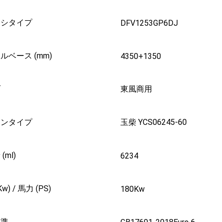
ーシタイプ
DFV1253GP6DJ
ルベース (mm)
4350+1350
ブ
東風商用
ジンタイプ
玉柴 YCS06245-60
(ml)
6234
w) / 馬力 (PS)
180Kw
基準