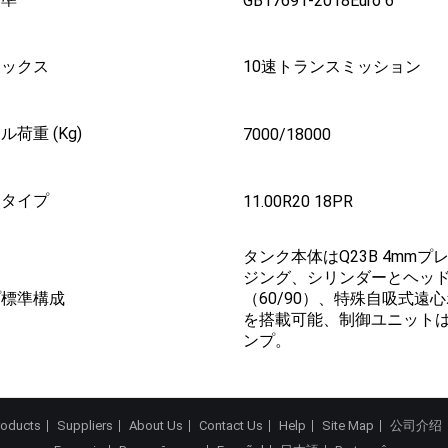
GB17691-2018Euro 6
ボックス
10速トランスミッション
荷重 (Kg)
7000/18000
ヤタイプ
11.00R20 18PR
タンク本体はQ23B 4m
ジング、シリンダーとヘッ
プ標準構成
（60/90）、特殊自吸式
を搭載可能、制御ユニットは
ンプ。
roducts
Suppliers
About Us
Contact Us
Help
Site Map
公司介绍