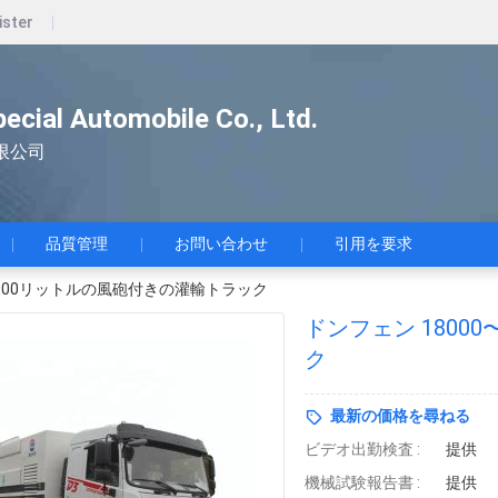
ister
pecial Automobile Co., Ltd.
限公司
品質管理
お問い合わせ
引用を要求
20000リットルの風砲付きの灌輸トラック
ドンフェン 1800
ク
最新の価格を尋ねる
ビデオ出勤検査 :
提供
機械試験報告書 :
提供