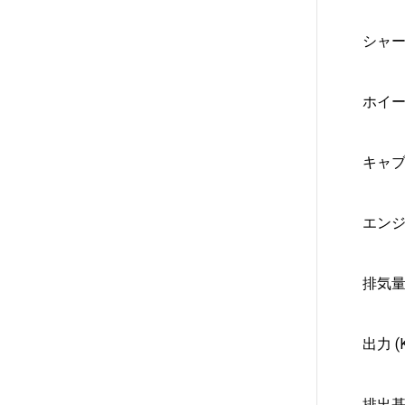
シャ
ホイー
キャ
エン
排気量 
出力 (K
排出