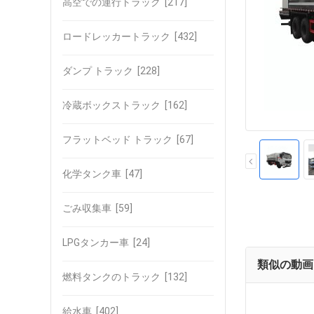
高空での運行トラック
[217]
ロードレッカートラック
[432]
ダンプ トラック
[228]
冷蔵ボックストラック
[162]
フラットベッド トラック
[67]
化学タンク車
[47]
ごみ収集車
[59]
LPGタンカー車
[24]
類似の動画
燃料タンクのトラック
[132]
給水車
[402]