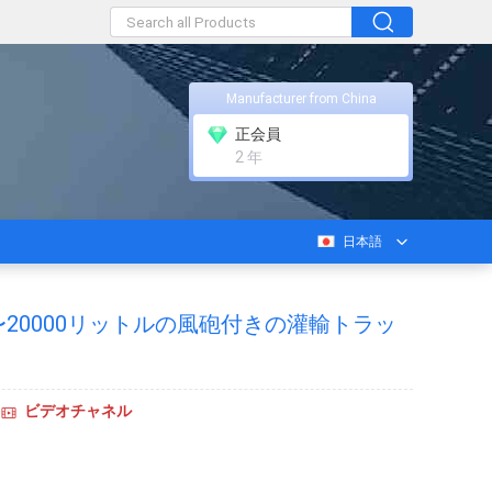
Manufacturer from China
正会員
2 年
日本語
0〜20000リットルの風砲付きの灌輸トラッ
ビデオチャネル