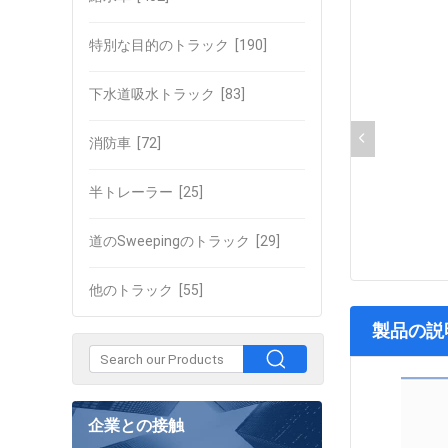
特別な目的のトラック
[190]
下水道吸水トラック
[83]
消防車
[72]
半トレーラー
[25]
道のSweepingのトラック
[29]
他のトラック
[55]
製品の説
企業との接触