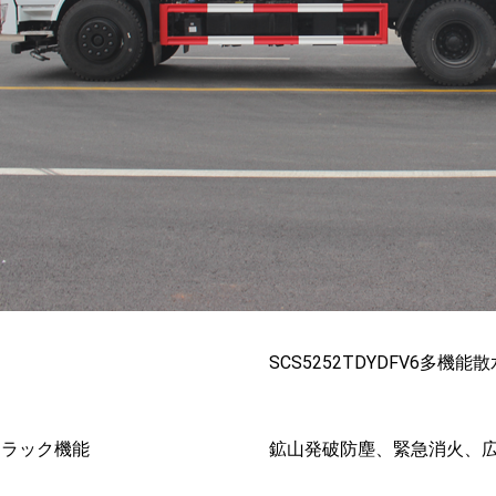
名
SCS5252TDYDFV6多機
トラック機能
鉱山発破防塵、緊急消火、