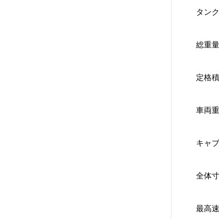
タンク容
総重量 
定格積載
車両重量
キャブ
全体寸法
最高速度