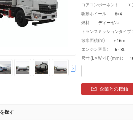
コアコンポーネント :
エ
駆動ホイール :
6×4
燃料 :
ディーゼル
トランスミッションタイプ :
散水面積(m) :
> 16m
エンジン容量 :
6 - 8L
尺寸 (L × W × H) (mm) :
1
企業との接触
を探す