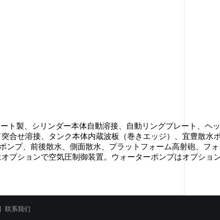
mプレート製、シリンダー本体自動溶接、自動リングプレート、ヘ
ド突合せ溶接、タンク本体内蔵波板（巻きエッジ）、宜豊散水
遠心ポンプ、前後散水、側面散水、プラットフォーム高射砲、フ
オプションで空気圧制御装置。ウォーターポンプはオプションでV
联系我们