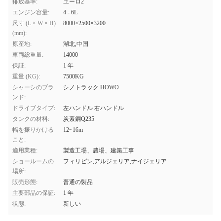
排放基準:
ユーロ2
エンジン容量:
4 - 6L
尺寸 (L × W × H)
8000×2500×3200
(mm):
原産地:
湖北,中国
車両総重量:
14000
保証:
1 年
重量 (KG):
7500KG
シャーシのブラ
シノトラック HOWO
ンド:
ドライブタイプ:
左ハンドル 右ハンドル
タンクの材料:
炭素鋼Q235
幅を振りかける
12~16m
こと:
適用業種:
製造工場、農場、建築工事
ショールームの
フィリピン,アルジェリア,ナイジェリア
場所:
販売形態:
普通の製品
主要部品の保証:
1 年
状態:
新しい