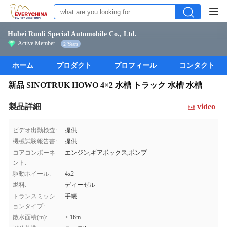
Hubei Runli Special Automobile Co., Ltd.
Active Member
2 Years
ホーム
プロダクト
プロフィール
コンタクト
新品 SINOTRUK HOWO 4×2 水槽 トラック 水槽 水槽
製品詳細
video
ビデオ出勤検査:
提供
機械試験報告書:
提供
コアコンポーネ
エンジン,ギアボックス,ポンプ
ント:
駆動ホイール:
4x2
燃料:
ディーゼル
トランスミッシ
手帳
ョンタイプ:
散水面積(m):
> 16m