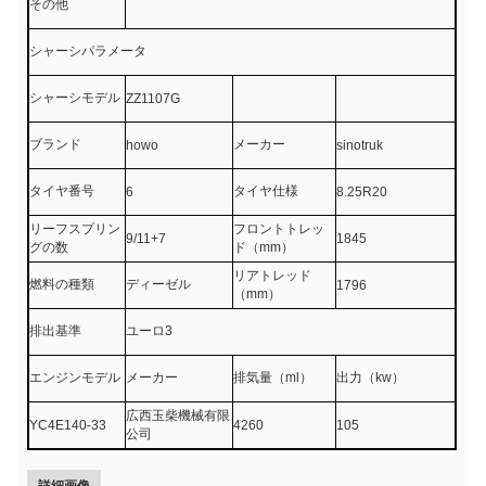
その他
シャーシパラメータ
シャーシモデル
ZZ1107G
ブランド
メーカー
howo
sinotruk
タイヤ番号
タイヤ仕様
6
8.25R20
リーフスプリン
フロントトレッ
9/11+7
1845
グの数
ド（mm）
リアトレッド
燃料の種類
ディーゼル
1796
（mm）
排出基準
ユーロ3
エンジンモデル
メーカー
排気量（ml）
出力（kw）
広西玉柴機械有限
YC4E140-33
4260
105
公司