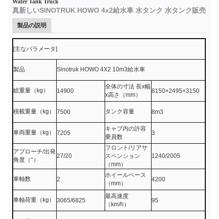
Water Tank Truck
真新しいSINOTRUK HOWO 4x2給水車 水タンク 水タンク販売
製品の説明
[主なパラメータ]
製品
Sinotruk HOWO 4X2 10m3給水車
全体の寸法 長x幅
総重量（kg）
14900
8150×2495×3150
x高さ（mm）
積載重量（kg）
タンク容量
7500
8m3
キャブ内の許容
車両重量（kg）
7205
3
乗員数
フロント/リアサ
アプローチ/出発
27/20
スペンション
1240/2005
角度（°）
（mm）
ホイールベース
車軸数
2
4200
（mm）
最高速度
車軸荷重（kg）
3065/6825
95
（km/h）