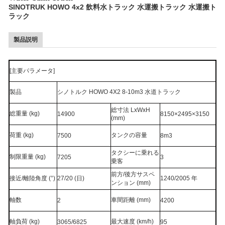
SINOTRUK HOWO 4x2 飲料水トラック 水運搬トラック 水運搬ト
ラック
製品説明
[主要パラメータ]
製品
シノトルク HOWO 4X2 8-10m3 水道トラック
総寸法 LxWxH
総重量 (kg)
14900
8150×2495×3150
(mm)
荷重 (kg)
タンクの容量
7500
8m3
タクシーに乗れる
制限重量 (kg)
7205
3
乗客
前方/後方サスペ
接近/離陸角度 (°)
27/20 (日)
1240/2005 年
ンション (mm)
軸数
車間距離 (mm)
2
4200
軸負荷 (kg)
最大速度 (km/h)
3065/6825
95