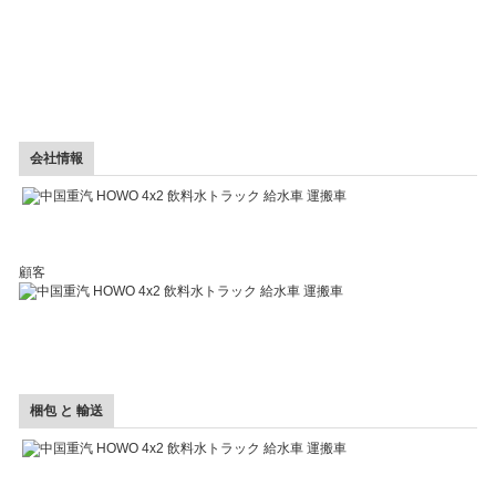
会社情報
顧客
梱包 と 輸送