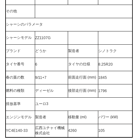
その他
シャーシのパラメータ
シャーシモデル
ZZ1107G
ブランド
どうか
製造者
シノトラク
タイヤ番号
タイヤの仕様
6
8.25R20
春の葉の数
前面走行面 (mm)
9/11+7
1845
燃料の種類
ディーゼル
後部走行面 (mm)
1796
排放基準
ユーロ3
エンジンモデル
製造者
移動量 (ml)
パワー (kW)
広西ユチャイ機械
YC4E140-33
4260
105
株式会社