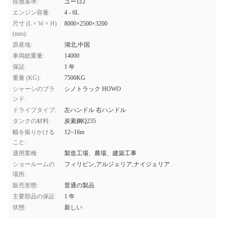
排放基準:
ユーロ2
エンジン容量:
4 - 6L
尺寸 (L × W × H)
8000×2500×3200
(mm):
原産地:
湖北,中国
車両総重量:
14000
保証:
1 年
重量 (KG):
7500KG
シャーシのブラ
シノトラック HOWO
ンド:
ドライブタイプ:
左ハンドル 右ハンドル
タンクの材料:
炭素鋼Q235
幅を振りかける
12~16m
こと:
適用業種:
製造工場、農場、建築工事
ショールームの
フィリピン,アルジェリア,ナイジェリア
場所:
販売形態:
普通の製品
主要部品の保証:
1 年
状態:
新しい