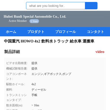
Hubei Runli Special Automobile Co., Ltd.
Active Member
2 Years
ホーム
プロダクト
プロフィール
コンタクト
中国重汽 HOWO 4x2 飲料水トラック 給水車 運搬車
製品詳細
video
ビデオ出勤検査:
提供
機械試験報告書:
提供
コアコンポーネ
エンジン,ギアボックス,ポンプ
ント:
駆動ホイール:
4x2
燃料:
ディーゼル
トランスミッシ
手帳
ョンタイプ:
散水面積(m):
> 16m