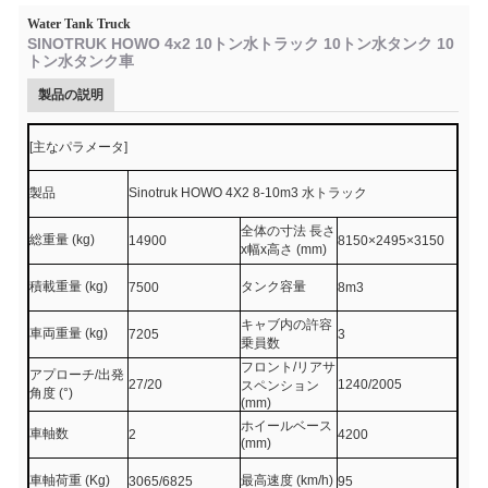
Water Tank Truck
SINOTRUK HOWO 4x2 10トン水トラック 10トン水タンク 10
トン水タンク車
製品の説明
[主なパラメータ]
製品
Sinotruk HOWO 4X2 8-10m3 水トラック
全体の寸法 長さ
総重量 (kg)
14900
8150×2495×3150
x幅x高さ (mm)
積載重量 (kg)
タンク容量
7500
8m3
キャブ内の許容
車両重量 (kg)
7205
3
乗員数
フロント/リアサ
アプローチ/出発
27/20
1240/2005
スペンション
角度 (°)
(mm)
ホイールベース
車軸数
2
4200
(mm)
車軸荷重 (Kg)
最高速度 (km/h)
3065/6825
95