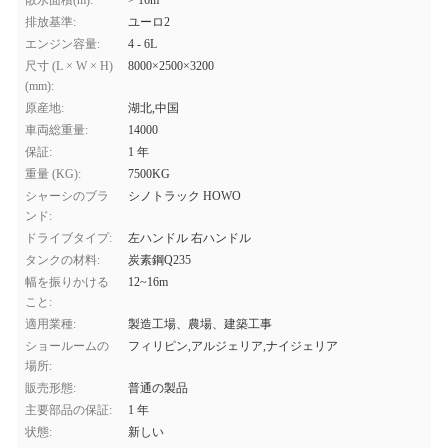
散水面積(m):
> 16m
排放基準:
ユーロ2
エンジン容量:
4 - 6L
尺寸 (L × W × H)
8000×2500×3200
(mm):
原産地:
湖北,中国
車両総重量:
14000
保証:
1 年
重量 (KG):
7500KG
シャーシのブラ
シノトラック HOWO
ンド:
ドライブタイプ:
左ハンドル 右ハンドル
タンクの材料:
炭素鋼Q235
幅を振りかける
12~16m
こと:
適用業種:
製造工場、農場、建築工事
ショールームの
フィリピン,アルジェリア,ナイジェリア
場所:
販売形態:
普通の製品
主要部品の保証:
1 年
状態:
新しい