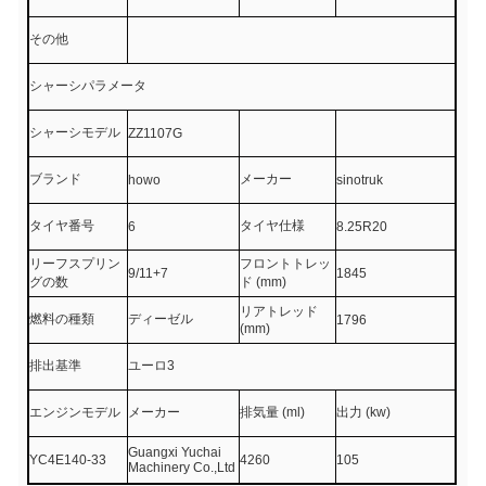
その他
シャーシパラメータ
シャーシモデル
ZZ1107G
ブランド
メーカー
howo
sinotruk
タイヤ番号
タイヤ仕様
6
8.25R20
リーフスプリン
フロントトレッ
9/11+7
1845
グの数
ド (mm)
リアトレッド
燃料の種類
ディーゼル
1796
(mm)
排出基準
ユーロ3
エンジンモデル
メーカー
排気量 (ml)
出力 (kw)
Guangxi Yuchai
YC4E140-33
4260
105
Machinery Co.,Ltd