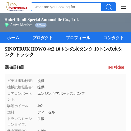
Hubei Runli Special Automobile Co., Ltd.
Active Member
2 Years
ホーム
プロダクト
プロフィール
コンタクト
SINOTRUK HOWO 4x2 10トンの水タンク 10トンの水タ
ンク トラック
製品詳細
video
ビデオ出勤検査:
提供
機械試験報告書:
提供
コアコンポーネ
エンジン,ギアボックス,ポンプ
ント:
駆動ホイール:
4x2
燃料:
ディーゼル
トランスミッシ
手帳
ョンタイプ: