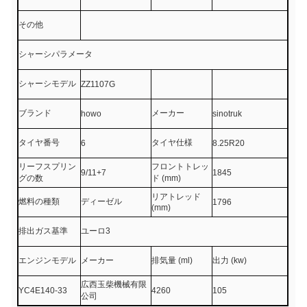
その他
シャーシパラメータ
シャーシモデル
ZZ1107G
ブランド
メーカー
howo
sinotruk
タイヤ番号
タイヤ仕様
6
8.25R20
リーフスプリン
フロントトレッ
9/11+7
1845
グの数
ド (mm)
リアトレッド
燃料の種類
ディーゼル
1796
(mm)
排出ガス基準
ユーロ3
エンジンモデル
メーカー
排気量 (ml)
出力 (kw)
広西玉柴機械有限
YC4E140-33
4260
105
公司