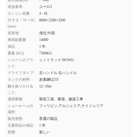
散水面積(m):
> 16m
排放基準:
ユーロ2
エンジン容量:
4 - 6L
尺寸 (L × W × H)
8000×2500×3200
(mm):
原産地:
湖北,中国
車両総重量:
14000
保証:
1 年
重量 (KG):
7500KG
シャーシのブラ
シノトラック HOWO
ンド:
ドライブタイプ:
左ハンドル 右ハンドル
タンクの材料:
炭素鋼Q235
幅を振りかける
12~16m
こと:
適用業種:
製造工場、農場、建築工事
ショールームの
フィリピン,アルジェリア,ナイジェリア
場所:
販売形態:
普通の製品
主要部品の保証:
1 年
状態:
新しい