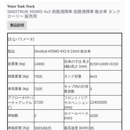
Water Tank Truck
SINOTRUK HOWO 4x2 街路清掃車 街路清掃車 散水車 タンク
ローリー 販売用
製品説明
[主なパラメータ]
製品
Sinotruk HOWO 4X2 8-10m3 散水車
全体の寸法 長さ
総重量 (kg)
14900
8150×2495×3150
x幅x高さ (mm)
積載重量 (kg)
タンク容量
7500
8m3
キャブ内の許容
車両重量 (kg)
7205
3
乗員数
アプローチ/デパ
フロント / リア
27/20
1240/2005
ーチャアングル
サスペンション
(°)
(mm)
ホイールベース
車軸数
2
4200
(mm)
車軸荷重 (Kg)
最高速度 (km/h)
3065/6825
95