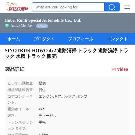
Hubei Runli Special Automobile Co., Ltd.
Active Member
2 Years
ホーム
プロダクト
プロフィール
コンタクト
SINOTRUK HOWO 4x2 道路清掃 トラック 道路洗浄 トラ
ック 水槽 トラック 販売
製品詳細
video
ビデオ出勤検査:
提供
機械試験報告書:
提供
コアコンポーネ
エンジン,ギアボックス,ポンプ
ント:
駆動ホイール:
4x2
燃料:
ディーゼル
トランスミッシ
手帳
ョンタイプ: