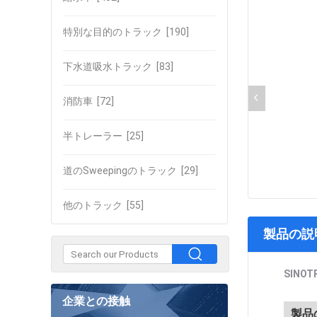
特別な目的のトラック
[190]
下水道吸水トラック
[83]
消防車
[72]
半トレーラー
[25]
道のSweepingのトラック
[29]
他のトラック
[55]
製品の説
SINOT
企業との接触
製品