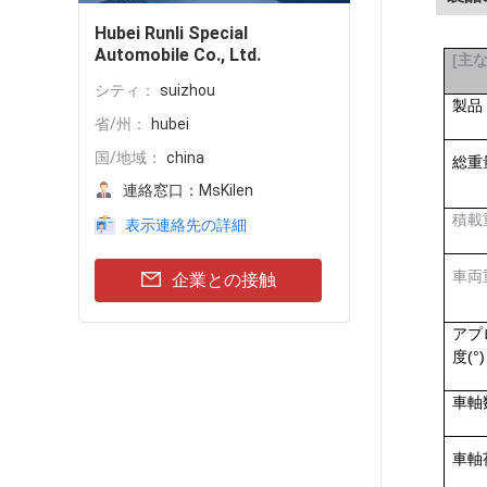
Hubei Runli Special
Automobile Co., Ltd.
[
主
シティ：
suizhou
製品
省/州：
hubei
国/地域：
china
総重
連絡窓口：
MsKilen
積載重
表示連絡先の詳細
車両重
企業との接触
アプ
度(°)
車軸
車軸荷