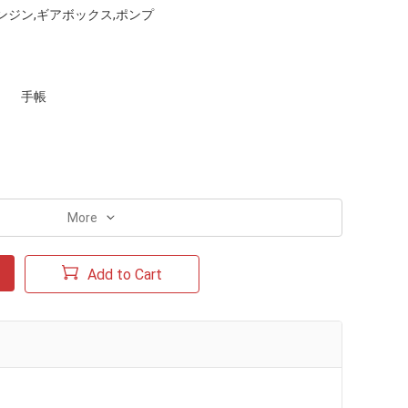
ンジン,ギアボックス,ポンプ
手帳
More
Add to Cart