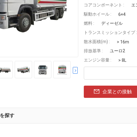
コアコンポーネント :
エ
駆動ホイール :
6×4
燃料 :
ディーゼル
トランスミッションタイプ :
散水面積(m) :
> 16m
排放基準 :
ユーロ2
エンジン容量 :
> 8L
企業との接触
を探す