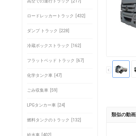
高空での運行トラック
[217]
ロードレッカートラック
[432]
ダンプ トラック
[228]
冷蔵ボックストラック
[162]
フラットベッド トラック
[67]
化学タンク車
[47]
ごみ収集車
[59]
LPGタンカー車
[24]
類似の動画
燃料タンクのトラック
[132]
給水車
[402]