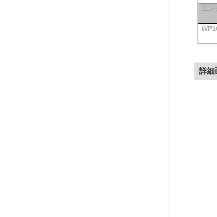
エン
WP1
詳細