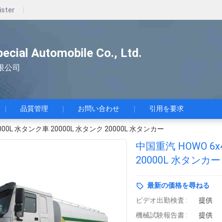
ister
pecial Automobile Co., Ltd.
限公司
品質管理
お問い合わせ
引用を要求
0000L 水タンク車 20000L 水タンク 20000L 水タンカー
中国重汽 HOWO 6x
20000L 水タンカー
最新の価格を尋ねる
ビデオ出勤検査 :
提供
機械試験報告書 :
提供