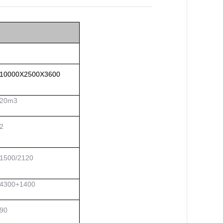
10000X2500X3600
20
m3
2
1
500
/
2120
4300+1400
90