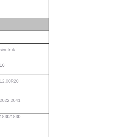
sinotruk
10
1
2
.00R20
2022,2041
1
830/1830