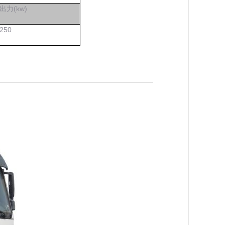
出力(kw)
2
50