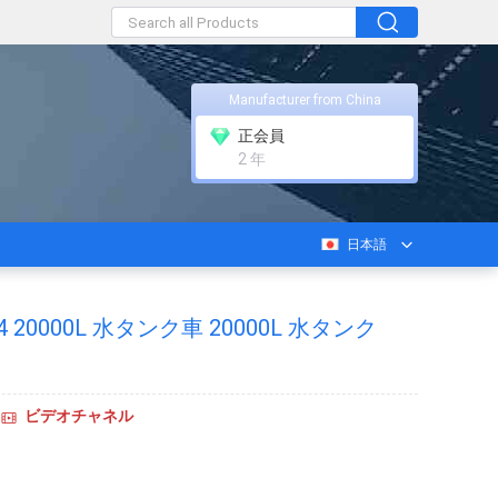
Manufacturer from China
正会員
2 年
日本語
4 20000L 水タンク車 20000L 水タンク
ビデオチャネル