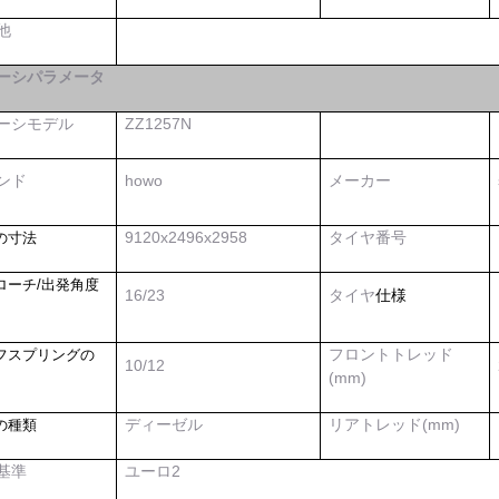
他
ーシパラメータ
ーシモデル
ZZ1257
N
ンド
howo
メーカー
9120x2496x2958
タイヤ番号
の寸法
ローチ/出発角度
16/23
タイヤ
仕様
フロントトレッド
フスプリングの
10
/
12
(mm)
ディーゼル
リアトレッド(mm)
の種類
基準
ユーロ2