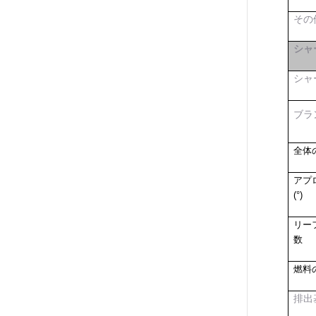
その
シャ
シャ
ブラ
全体
アプ
(°)
リー
数
燃料
排出