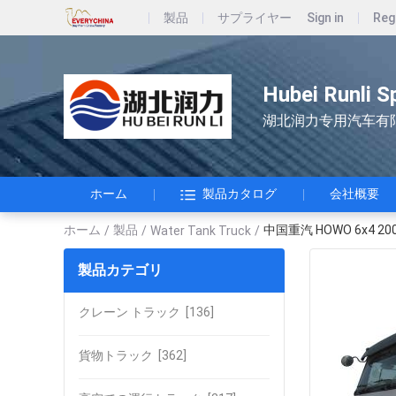
製品
サプライヤー
Sign in
Reg
Hubei Runli S
湖北润力专用汽车有
ホーム
製品カタログ
会社概要
ホーム
製品
中国重汽 HOWO 6x4 2
/
/
Water Tank Truck
/
製品カテゴリ
クレーン トラック
[136]
貨物トラック
[362]