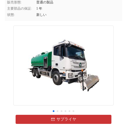
販売形態:
普通の製品
主要部品の保証:
1 年
状態:
新しい
サプライヤ