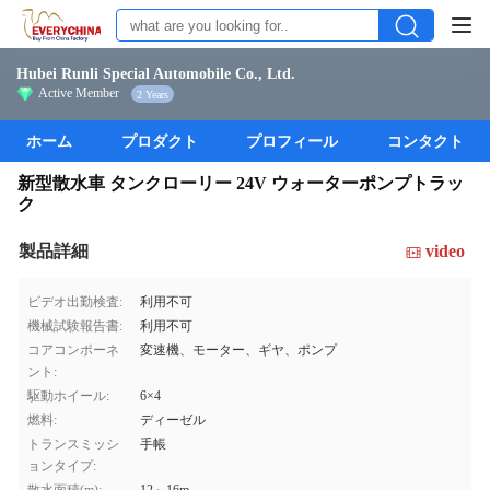
Hubei Runli Special Automobile Co., Ltd.
Active Member
2 Years
ホーム
プロダクト
プロフィール
コンタクト
新型散水車 タンクローリー 24V ウォーターポンプトラッ
ク
製品詳細
video
ビデオ出勤検査:
利用不可
機械試験報告書:
利用不可
コアコンポーネ
変速機、モーター、ギヤ、ポンプ
ント:
駆動ホイール:
6×4
燃料:
ディーゼル
トランスミッシ
手帳
ョンタイプ: