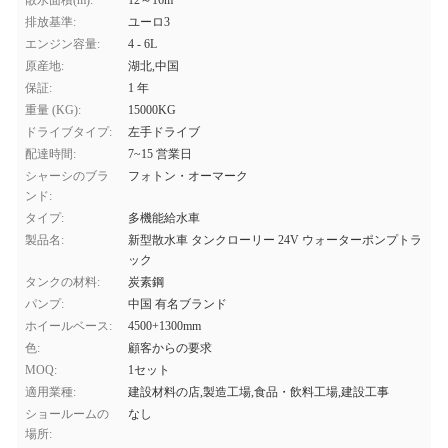
散水面積(m):
12～16m
排放基準:
ユーロ3
エンジン容量:
4 - 6L
原産地:
湖北,中国
保証:
1 年
重量 (KG):
15000KG
ドライブタイプ:
左手ドライブ
配達時間:
7~15 営業日
シャーシのブラ
フォトン・オーマーク
ンド:
タイプ:
多機能給水車
製品名:
新型散水車 タンクローリー 24V ウォーターポンプトラ
ック
タンクの材料:
炭素鋼
パンプ:
中国 有名ブランド
ホイールベース:
4500+1300mm
色:
顧客からの要求
MOQ:
1セット
適用業種:
建設材料の店,製造工場,食品・飲料工場,建設工事
ショールームの
なし
場所: