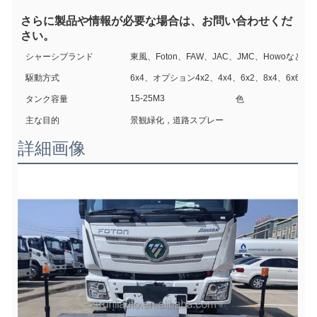
さらに製品や情報が必要な場合は、お問い合わせくだ
さい。
シャーシブランド
東風、Foton、FAW、JAC、JMC、Howoなど
駆動方式
6x4、オプション4x2、4x4、6x2、8x4、6x6オ
15-25M3
タンク容量
色
主な目的
景観緑化，道路スプレー
詳細画像