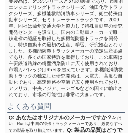
要製品は、5つのシリーズと370の製品であり、市町村
エンジニアリングトラックシリーズ、油田化学トラッ
クシリーズ、多機能救助消防車シリーズ、衛生特殊自
動車シリーズ、セミトレーラートラックです。2009
年、同社は蘭州交通大学と協力して特殊自動車の研究
開発センターを設立し、国内の自動車メーカーで唯一
鉄道省の認証を取得した多機能防塵トラックを開発
し、特殊自動車の最初の生産、学習、研究拠点となり
ました。多機能防塵トラックメーカーの指定生産拠点
であり、多くの国家特許を取得しており、この車両は
主要鉄道路線の粉塵汚染防止に広く使用されており、
市場カバレッジは95％を超えています。多機能消防救
助トラックの独立した研究開発は、大電力、高度な自
動化であり、高速道路や空港で広く使用されており、
アフリカ、中央アジア、モンゴルなどの国々に輸出さ
れており、市場の可能性は非常に大きいです。
よくある質問
Q: あなたはオリジナルのメーカーですか？
A: は
い、Runliは中国の特殊トラックメーカーであり、必要なすべ
Q: 製品の品質はどうで
ての製品を取り揃えています。