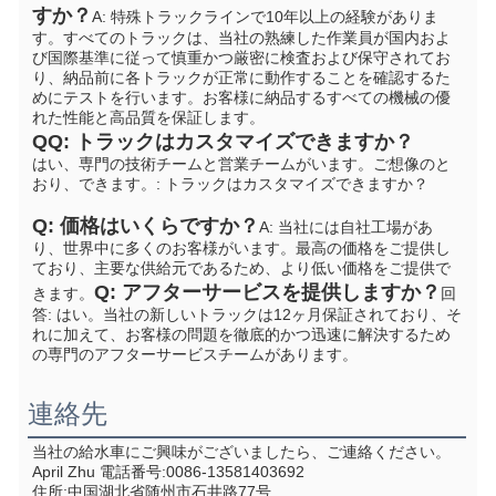
すか？
A: 特殊トラックラインで10年以上の経験がありま
す。すべてのトラックは、当社の熟練した作業員が国内およ
び国際基準に従って慎重かつ厳密に検査および保守されてお
り、納品前に各トラックが正常に動作することを確認するた
めにテストを行います。お客様に納品するすべての機械の優
れた性能と高品質を保証します。
Q
Q: トラックはカスタマイズできますか？
はい、専門の技術チームと営業チームがいます。ご想像のと
おり、できます。
: トラックはカスタマイズできますか？
Q: 価格はいくらですか？
A: 当社には自社工場があ
り、世界中に多くのお客様がいます。最高の価格をご提供し
ており、主要な供給元であるため、より低い価格をご提供で
Q: アフターサービスを提供しますか？
きます。
回
答: はい。当社の新しいトラックは12ヶ月保証されており、そ
れに加えて、お客様の問題を徹底的かつ迅速に解決するため
の専門のアフターサービスチームがあります。
連絡先
当社の給水車にご興味がございましたら、ご連絡ください。
April Zhu 電話番号:0086-13581403692
住所:中国湖北省随州市石井路77号