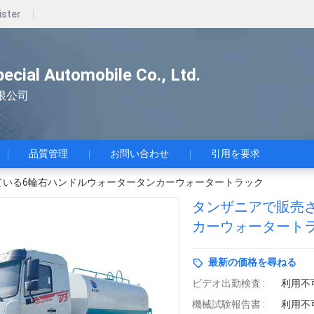
ister
pecial Automobile Co., Ltd.
限公司
品質管理
お問い合わせ
引用を要求
ている6輪右ハンドルウォータータンカーウォータートラック
タンザニアで販売
カーウォータート
最新の価格を尋ねる
ビデオ出勤検査 :
利用不
機械試験報告書 :
利用不