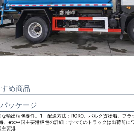
すすめ商品
品パッケージ
的な輸出梱包要件。1。
配送方法：RORO、バルク貨物船、フラ
海、e
tc中国主要港
梱包の詳細：すべてのトラックは出荷前に
国主要港