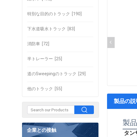
特別な目的のトラック
[190]
下水道吸水トラック
[83]
消防車
[72]
半トレーラー
[25]
道のSweepingのトラック
[29]
他のトラック
[55]
製品の説
製
企業との接触
タン