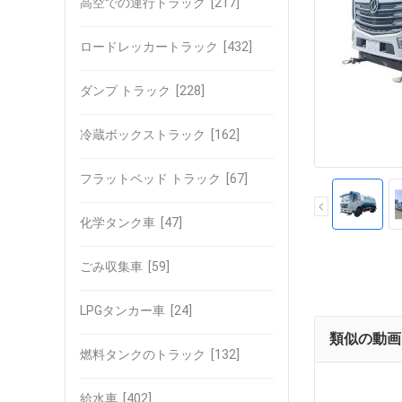
高空での運行トラック
[217]
ロードレッカートラック
[432]
ダンプ トラック
[228]
冷蔵ボックストラック
[162]
フラットベッド トラック
[67]
化学タンク車
[47]
ごみ収集車
[59]
LPGタンカー車
[24]
類似の動画
燃料タンクのトラック
[132]
給水車
[402]