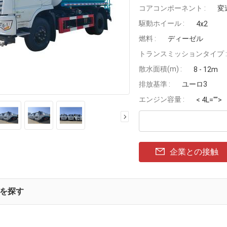
コアコンポーネント :
変
駆動ホイール :
4x2
燃料 :
ディーゼル
トランスミッションタイプ :
散水面積(m) :
8 - 12m
排放基準 :
ユーロ3
エンジン容量 :
< 4L="">
企業との接触
を探す