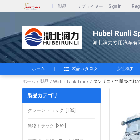
製品
サプライヤー
Sign in
Reg
Hubei Runli S
湖北润力专用汽车有
ホーム
製品カタログ
会社概要
ホーム
製品
タンザニアで販売され
/
/
Water Tank Truck
/
製品カテゴリ
クレーン トラック
[136]
貨物トラック
[362]