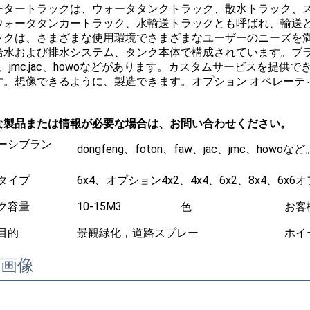
ータートラックは、ウォータタンクトラック、散水トラック、
ウォータタンカートラック、水輸送トラックとも呼ばれ、輸送
ックは、さまざまな使用環境でさまざまなユーザーのニーズを
給水および排水システム、タンク本体で構成されています。ブランド
on、jmc.jac、howoなどがあります。カスタムサービスを
す。想像できるように、製造できます。オプション オペレーティ
な製品または情報が必要な場合は、お問い合わせください。
ーシブラン
dongfeng、foton、faw、jac、jmc、how
タイプ
6x4、オプション4x2、4x4、6x2、8x4、6x6
ク容量
10-15M3
色
お客
目的
景観緑化，道路スプレー
ホイ
細画像