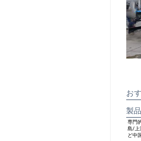
お
製
専門
島/上
ど中