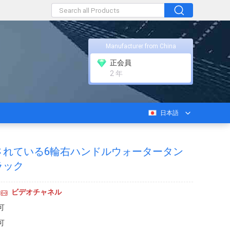
Manufacturer from China
正会員
2 年
日本語
されている6輪右ハンドルウォータータン
ラック
ビデオチャネル
可
可