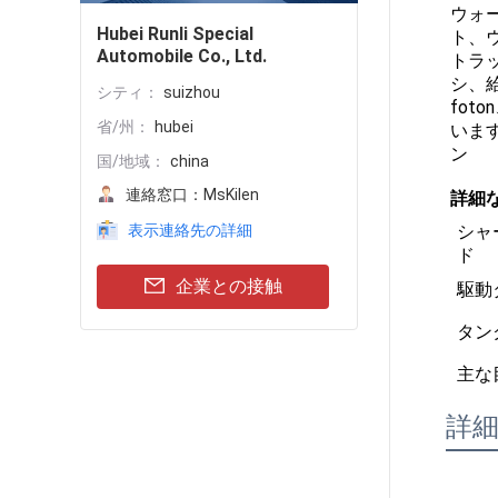
ウォ
Hubei Runli Special
ト、
Automobile Co., Ltd.
トラ
シ、
シティ：
suizhou
fot
省/州：
hubei
いま
ン
国/地域：
china
連絡窓口：
MsKilen
詳細
表示連絡先の詳細
シャ
ド
企業との接触
駆動
タン
主な
詳