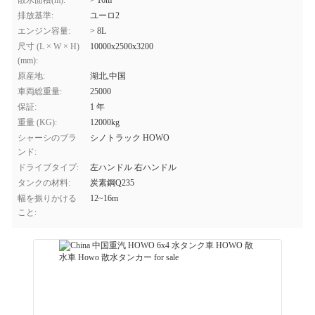
散水面積(m):
> 16m
排放基準:
ユーロ2
エンジン容量:
> 8L
尺寸 (L × W × H)
10000x2500x3200
(mm):
原産地:
湖北,中国
車両総重量:
25000
保証:
1 年
重量 (KG):
12000kg
シャーシのブラ
シノトラック HOWO
ンド:
ドライブタイプ:
左ハンドル 右ハンドル
タンクの材料:
炭素鋼Q235
幅を振りかける
12~16m
こと: