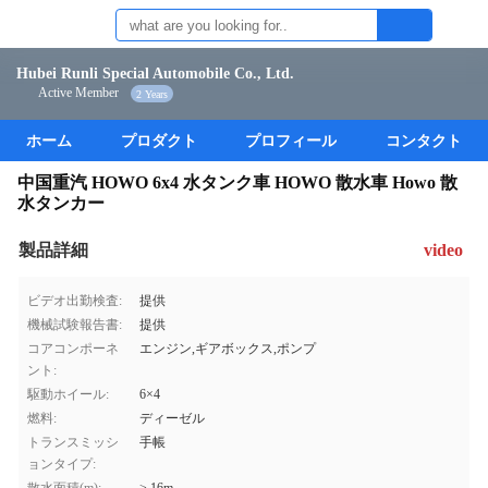
Hubei Runli Special Automobile Co., Ltd.
Active Member
2 Years
ホーム
プロダクト
プロフィール
コンタクト
中国重汽 HOWO 6x4 水タンク車 HOWO 散水車 Howo 散
水タンカー
製品詳細
video
ビデオ出勤検査:
提供
機械試験報告書:
提供
コアコンポーネ
エンジン,ギアボックス,ポンプ
ント:
駆動ホイール:
6×4
燃料:
ディーゼル
トランスミッシ
手帳
ョンタイプ: