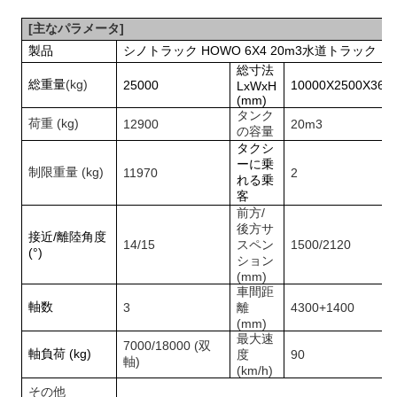
[
主なパラメータ
]
製品
シノトラック HOWO 6X4 20m3
水道トラック
総寸法
総重量
(kg)
25000
10000X2500X360
LxWxH
(mm)
タンク
荷重 (kg)
12900
20
m3
の容量
タクシ
ーに乗
制限重量 (kg)
11970
2
れる乗
客
前方/
後方サ
接近/離陸角度
14
/
15
スペン
1
500
/
2120
(°)
ション
(mm)
車間距
軸数
3
離
4300+1400
(mm)
最大速
7000/18000 (双
軸負荷 (kg)
度
90
軸)
(km/h)
その他