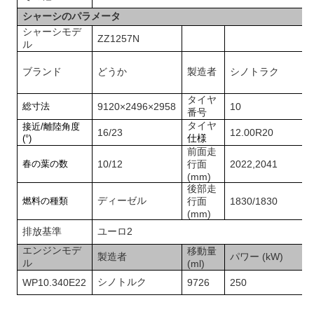
シャーシのパラメータ
シャーシモデ
ZZ1257
N
ル
ブランド
どうか
製造者
シノトラク
タイヤ
総寸法
9120×2496×2958
10
番号
タイヤ
接近/離陸角度
16/23
1
2
.00R20
仕様
(°)
前面走
春の葉の数
10
/
12
行面
2022,2041
(mm)
後部走
ディーゼル
燃料の種類
行面
1
830/1830
(mm)
排放基準
ユーロ2
エンジンモデ
移動量
製造者
パワー (kW)
ル
(ml)
シノトルク
WP10.340E22
9726
2
50