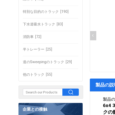
特別な目的のトラック
[190]
下水道吸水トラック
[83]
消防車
[72]
半トレーラー
[25]
道のSweepingのトラック
[29]
他のトラック
[55]
製品の説
製品
6x4
企業との接触
クの