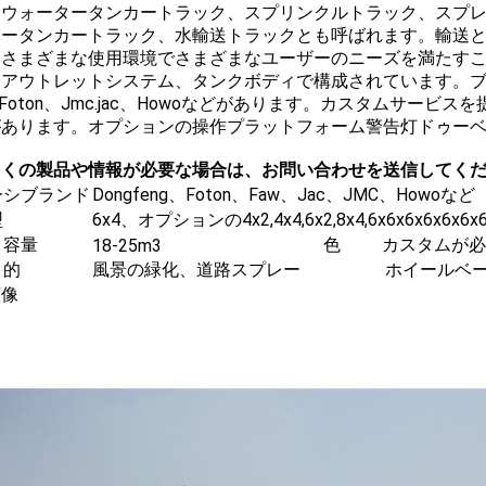
、ウォータータンカートラック、スプリンクルトラック、スプ
タータンカートラック、水輸送トラックとも呼ばれます。輸送
、さまざまな使用環境でさまざまなユーザーのニーズを満たす
アウトレットシステム、タンクボディで構成されています。ブラン
、Foton、Jmc.jac、Howoなどがあります。カスタムサー
があります。オプションの操作プラットフォーム警告灯ドゥー
多くの製品や情報が必要な場合は、お問い合わせを送信してく
ーシブランド
Dongfeng、Foton、Faw、Jac、JMC、Howoなど
型
6x4、オプションの4x2,4x4,6x2,8x4,6x6x6x6x6x6x6
ク容量
色
カスタムが必
18-25m3
目的
風景の緑化、道路スプレー
ホイールベ
画像