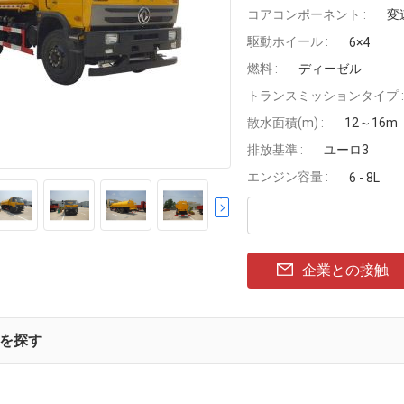
コアコンポーネント :
変
駆動ホイール :
6×4
燃料 :
ディーゼル
トランスミッションタイプ :
散水面積(m) :
12～16m
排放基準 :
ユーロ3
エンジン容量 :
6 - 8L
企業との接触
を探す