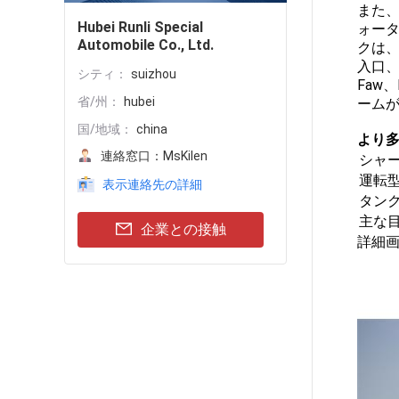
また
Hubei Runli Special
ォー
Automobile Co., Ltd.
クは
入口、
シティ：
suizhou
Faw
省/州：
hubei
ーム
国/地域：
china
より
連絡窓口：
MsKilen
シャ
運転
表示連絡先の詳細
タン
主な
企業との接触
詳細