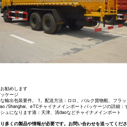
をお勧めします
パッケージ
な輸出包装要件。 1。
配送方法：ロロ、バルク貨物船、フラッ
dao /Shanghai、e
TCチャイナメインポート
パッケージの詳細：
シュになります港：天津、清daoなどチャイナメインポート
より多くの製品や情報が必要です。お問い合わせを送ってくだ