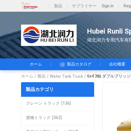
製品
サプライヤー
Sign in
Reg
Hubei Runli S
湖北润力专用汽车有
ホーム
製品カタログ
会社概要
ホーム
製品
6x4 3軸 ダブルブリッ
/
/
Water Tank Truck
/
製品カテゴリ
クレーン トラック
[136]
貨物トラック
[362]