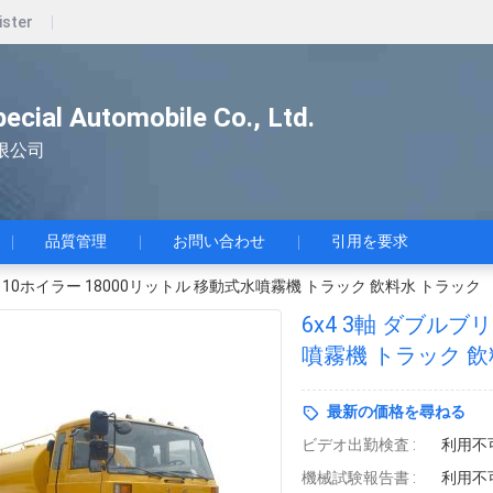
ister
pecial Automobile Co., Ltd.
限公司
品質管理
お問い合わせ
引用を要求
ジ 10ホイラー 18000リットル 移動式水噴霧機 トラック 飲料水 トラック
6x4 3軸 ダブルブ
噴霧機 トラック 飲
最新の価格を尋ねる
ビデオ出勤検査 :
利用不
機械試験報告書 :
利用不