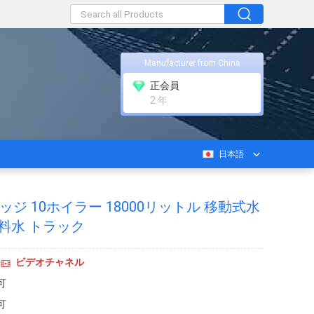
Manufacturer from China
正会員
2 年
日本語
リッジ 10ホイラー 18000リットル 移動式水
料水 トラック
ビデオチャネル
可
可