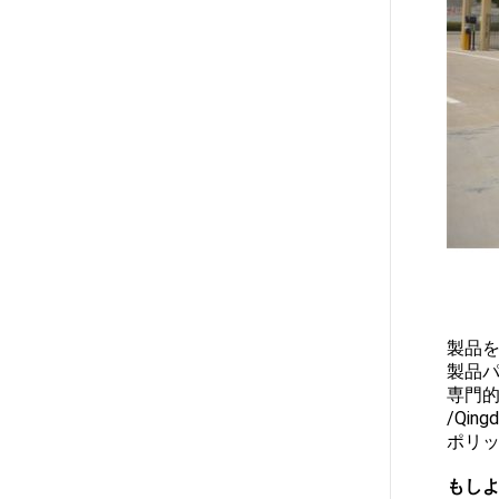
製品
製品
専門的
/Qing
ポリッ
もし