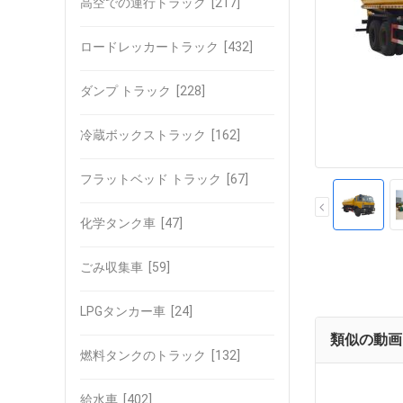
高空での運行トラック
[217]
ロードレッカートラック
[432]
ダンプ トラック
[228]
冷蔵ボックストラック
[162]
フラットベッド トラック
[67]
化学タンク車
[47]
ごみ収集車
[59]
LPGタンカー車
[24]
類似の動画
燃料タンクのトラック
[132]
給水車
[402]