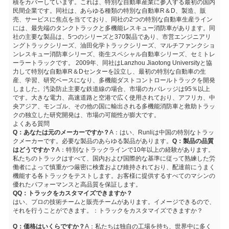
積をカバーしています。これは、特別な自動車産業に参入する最初の国内
民間企業です。同社は、あらゆる種類の特別な自動車R＆D、製造、販
売、サービスに焦点を当てており、同社の2つの特別な自動車生産ライン
には、最先端のタンクトラックと多機能レスキュー消防車があります。同
社の主要な製品は、5つのシリーズと370製品であり、市営エンジニアリ
ングトラックシリーズ、油田化学トラックシリーズ、マルチファンクショ
ンレスキュー消防車シリーズ、衛生スペシャル自動車シリーズ、セミトレ
ーラートラックです。 2009年、同社はLanzhou Jiaotong Universityと協
力して特別な自動車R＆Dセンターを設立し、最初の特別な自動車の生
産、学習、研究ベースになり、多機能ダストコントロールトラックを開発
しました。汚染防止主要な鉄道線の場合、市場のカバレッジは95％以上
です。大きな電力、高速道路と空港で広く使用されており、アフリカ、中
央アジア、モンゴル、その他の国に輸出される多機能消防車と救助トラッ
クの独立した研究開発は、市場の可能性が膨大です。
よくある質問
Q：あなたは元のメーカーですか？
A：はい、Runliは中国の特別なトラッ
クメーカーです。必要な製品のあらゆる製品があります。
Q：製品の品質
はどうですか？
A：特別なトラックラインで10年以上の経験があります。
私たちのトラックはすべて、国内および国際的な基準に従って熟練した労
働者によって慎重かつ厳密に検査および維持されており、配達前にうまく
機能する各トラックをテストします。お客様に提供するすべてのマシンの
優れたパフォーマンスと高品質を保証します。
Q
Q：トラックをカスタマイズできますか？
はい、プロの技術チームと販売チームがあります。イメージできるので、
それを行うことができます。
：トラックをカスタマイズできますか？
Q：価格はいくらですか？
A：私たちは独自の工場を持ち、世界中に多く