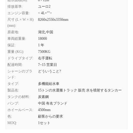
散水面積(m):
8 - 12m
排放基準:
ユーロ2
エンジン容量:
< 4L="">
尺寸 (L × W × H)
8260x2550x3350mm
(mm):
原産地:
湖北,中国
車両総重量:
18000
保証:
1 年
重量 (KG):
7500KG
ドライブタイプ:
右手運転
配達時間:
7~15 営業日
シャーシのブラ
どういうこと?
ンド:
タイプ:
多機能給水車
製品名:
15トンの水運搬トラック 販売 水を噴射するタンカー
タンクの材料:
炭素鋼
パンプ:
中国 有名ブランド
ホイールベース:
4500mm
色:
顧客からの要求
MOQ:
1セット