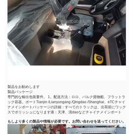
製品をお勧めします
製品パッケージ
専門的な輸出包装要件。 1。
配送方法：ロロ、バルク貨物船、フラットラ
ック容器
。ポートTianjin /Lianyungang /Qingdao /Shanghai、e
TCチャイ
ナメインポート
パッケージの詳細：すべてのトラックは、出荷前にワック
スでポリッシュになります港：天津、清daoなどチャイナメインポート
もし
より多くの製品や情報が必要です。お問い合わせを送ってください。