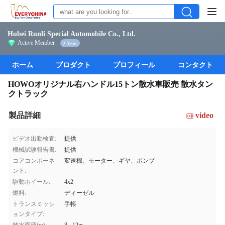
Hubei Runli Special Automobile Co., Ltd.
Active Member
2 Years
ホーム
プロダクト
プロフィール
コンタクト
HOWOオリジナル右ハンドル15トン散水車販売 散水タン
クトラック
製品詳細
video
ビデオ出勤検査:
提供
機械試験報告書:
提供
コアコンポーネ
変速機、モーター、ギヤ、ポンプ
ント:
駆動ホイール:
4x2
燃料:
ディーゼル
トランスミッシ
手帳
ョンタイプ: