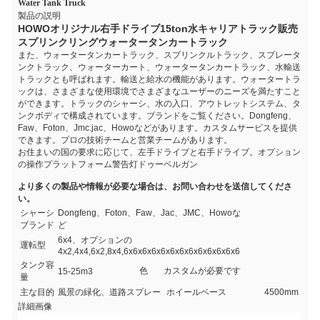
Water Tank Truck
製品の説明
HOWOオリジナル右手ドライブ15ton水キャリアトラック販売
スプリンクリングウォータータンカートラック
また、ウォータータンカートラック、スプリンクルトラック、スプレータ
ンクトラック、ウォーターカート、ウォータータンカートラック、水輸送
トラックとも呼ばれます。輸送と給水の機能があります。ウォータートラ
ックは、さまざまな使用環境でさまざまなユーザーのニーズを満たすこと
ができます。トラックのシャーシ、水の入口、アウトレットシステム、タ
ンクボディで構成されています。ブランドをご覧ください。Dongfeng、
Faw、Foton、Jmc.jac、Howoなどがあります。カスタムサービスを提供
できます。プロの技術チームと営業チームがあります。
お住まいの国の要求に応じて、左手ドライブと右手ドライブ。オプション
の操作プラットフォーム警告灯ドゥーベルガン
より多くの製品や情報が必要な場合は、お問い合わせを送信してくださ
い。
シャーシ
Dongfeng、Foton、Faw、Jac、JMC、Howoな
ブランド
ど
6x4、オプションの
運転型
4x2,4x4,6x2,8x4,6x6x6x6x6x6x6x6x6x6x6x6x6
タンク容
色
カスタムが必要です
15-25m3
量
主な目的
風景の緑化、道路スプレー
ホイールベース
4500mm
詳細画像