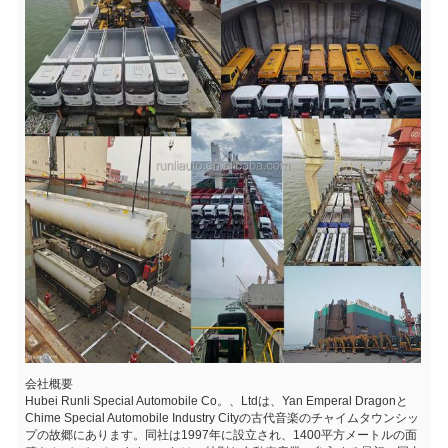
会社概要
Hubei Runli Special Automobile Co。、Ltdは、Yan Emperal Dragonと
Chime Special Automobile Industry Cityの古代音楽のチャイムタウンシッ
プの故郷にあります。同社は1997年に設立され、1400平方メートルの面