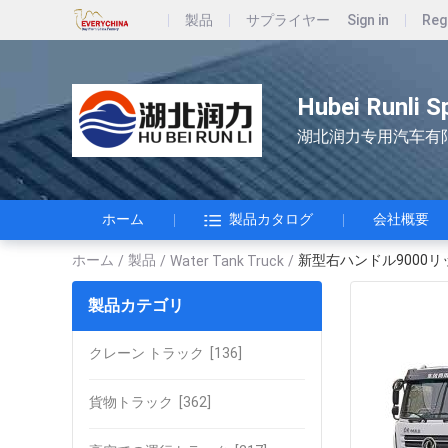
製品
サプライヤー
Sign in
Reg
Hubei Runli S
湖北润力专用汽车有
ホーム
製品カタログ
会社概要
ホーム
製品
新型右ハンドル9000
/
/
Water Tank Truck
/
製品カテゴリ
クレーン トラック
[136]
貨物トラック
[362]