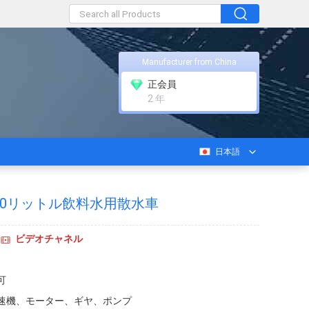
Manufacturer from China
正会員
2 年
日本語
00リットル飲料水用散水車
ビデオチャネル
可
速機、モーター、ギヤ、ポンプ