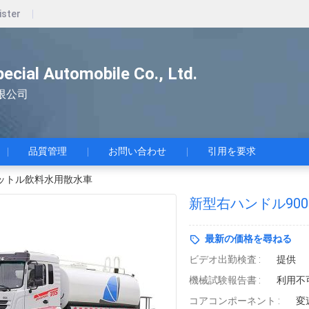
ister
pecial Automobile Co., Ltd.
限公司
品質管理
お問い合わせ
引用を要求
リットル飲料水用散水車
新型右ハンドル90
最新の価格を尋ねる
ビデオ出勤検査 :
提供
機械試験報告書 :
利用不
コアコンポーネント :
変