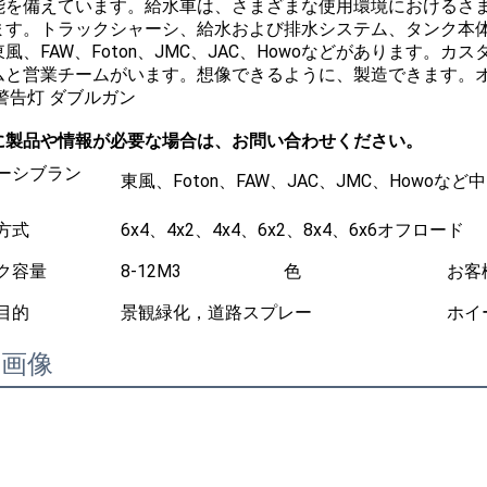
能を備えています。給水車は、さまざまな使用環境におけるさ
ます。トラックシャーシ、給水および排水システム、タンク本
風、FAW、Foton、JMC、JAC、Howoなどがあります。
ムと営業チームがいます。想像できるように、製造できます。オ
警告灯 ダブルガン
に製品や情報が必要な場合は、お問い合わせください。
ーシブラン
東風、Foton、FAW、JAC、JMC、Howoな
方式
6x4、4x2、4x4、6x2、8x4、6x6オフロード
ク容量
8-12M3
色
お客
目的
景観緑化，道路スプレー
ホイ
細画像