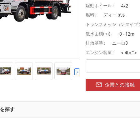
駆動ホイール :
4x2
燃料 :
ディーゼル
トランスミッションタイプ :
散水面積(m) :
8 - 12m
排放基準 :
ユーロ3
エンジン容量 :
< 4L="">
企業との接触
を探す