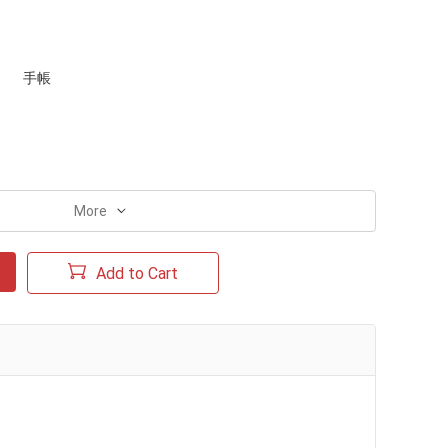
手帳
More
Add to Cart