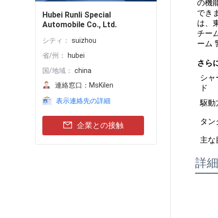
の機
でき
Hubei Runli Special
は、東
Automobile Co., Ltd.
チー
シティ：
suizhou
ーム 
省/州：
hubei
さら
国/地域：
china
シャ
連絡窓口：
MsKilen
ド
表示連絡先の詳細
駆動
タン
企業との接触
主な
詳