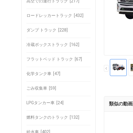
高空での運行トラック
[217]
ロードレッカートラック
[432]
ダンプ トラック
[228]
冷蔵ボックストラック
[162]
フラットベッド トラック
[67]
化学タンク車
[47]
ごみ収集車
[59]
LPGタンカー車
[24]
類似の動画
燃料タンクのトラック
[132]
給水車
[402]