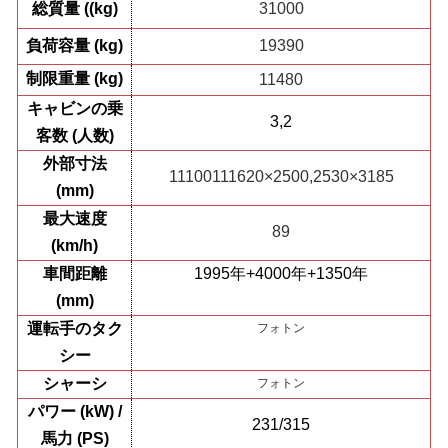
総質量 ((kg)
31
00
0
負荷容量 (kg)
19390
制限重量 (kg)
11480
キャビンの乗
3,2
客数 (人数)
外部寸法
11100111620×2500,2530×3185
(mm)
最大速度
89
(km/h)
車間距離
1995年+4000年+1350年
(mm)
運転手のタク
フォトン
シー
シャーシ
フォトン
パワー (kW) /
231
/
315
馬力 (PS)