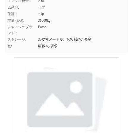
エンジン容量:
> 8L
原産地:
ハブ
保証:
1 年
重量 (KG):
31000kg
シャーシのブラ
Foton
ンド:
ストレージ:
30立方メートル、お客様のご要望
色:
顧客 の 要求