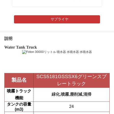
サプライヤ
説明
Water Tank Truck
SCS5181GSSSX6
グリーンスプ
製品名
レートラック
噴霧トラック
緑化,噴霧,塵削減,清掃
機能
タンクの容量
24
(m3)