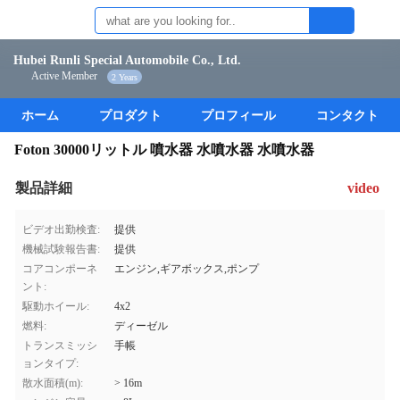
Hubei Runli Special Automobile Co., Ltd.
Active Member
2 Years
ホーム
プロダクト
プロフィール
コンタクト
Foton 30000リットル 噴水器 水噴水器 水噴水器
製品詳細
video
ビデオ出勤検査:
提供
機械試験報告書:
提供
コアコンポーネ
エンジン,ギアボックス,ポンプ
ント:
駆動ホイール:
4x2
燃料:
ディーゼル
トランスミッシ
手帳
ョンタイプ:
散水面積(m):
> 16m