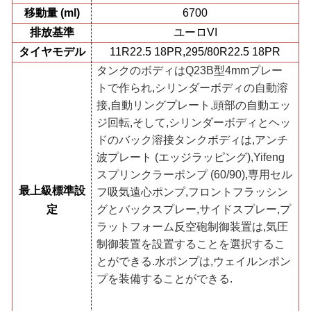
移動量 (ml)
6700
排放基準
ユーロVI
タイヤモデル
11R22.5 18PR,295/80R22.5 18PR
タンクのボディはQ23B型4mmプレー
トで作られ,シリンダーボディの自動溶
接,自動リングプレート,頭部の自動エッ
ジ回転,そして,シリンダーボディとヘッ
ドのバック溶接タンクボディは,アンチ
波プレート (エッジラッピング),Yifeng
スプリンクラーポンプ (60/90),専用セル
最上級標準設
フ吸気遠心ポンプ,フロントフラッシン
定
グとバックスプレー,サイドスプレー,プ
ラットフォーム反空砲制御装置は,気圧
制御装置を設置することを選択するこ
とができる.水ポンプは,ウェイルンポン
プを装備することができる.