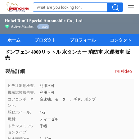
Hubei Runli Special Automobile Co., Ltd.
Active Member
2 Years
ホーム
プロダクト
プロフィール
コンタクト
ドンフェン 4000リットル 水タンカー 消防車 水運搬車 販
売
製品詳細
video
ビデオ出勤検査:
利用不可
機械試験報告書:
利用不可
コアコンポーネ
変速機、モーター、ギヤ、ポンプ
ント:
駆動ホイール:
4x2
燃料:
ディーゼル
トランスミッシ
手帳
ョンタイプ: