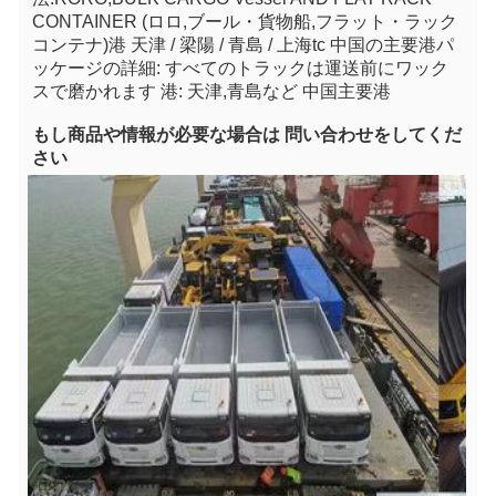
CONTAINER (ロロ,ブール・貨物船,フラット・ラック
コンテナ)
港 天津 / 梁陽 / 青島 / 上海
tc 中国の主要港
パ
ッケージの詳細: すべてのトラックは運送前にワック
スで磨かれます 港: 天津,青島など 中国主要港
もし
商品や情報が必要な場合は 問い合わせをしてくだ
さい