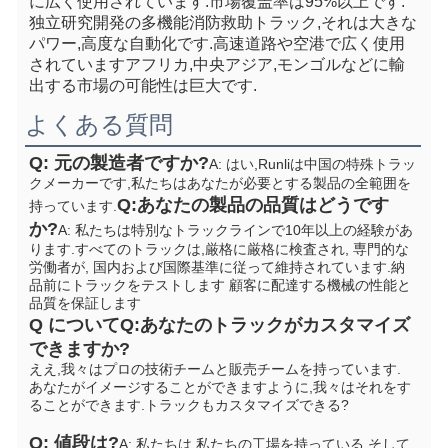
に広く使用されています.市場覆盖率は95%以上です. 
独立研究開発の多機能消防救助トラック,それは大きな
パワー,高度な自動化です.高速道路や空港で広く使用
されていますアフリカ,中央アジア,モンゴルなどに輸
出する市場の可能性は巨大です.
よくある質問
Q: 元の製造者ですか?
A: はい,Runliは中国の特殊トラッ
クメーカーです,私たちはあなたが必要とする製品の全範囲を
Q:あなたの製品の品質はどうです
持っています.
か?
A: 私たちは特別なトラックラインで10年以上の経験があ
ります.すべてのトラックは,厳格に厳格に検査され, 専門的な
労働者が, 国内および国際基準に従って維持されています.納
品前にトラックをテストします 顧客に配達する機械の性能と
品質を保証します
Q について
Q:あなたのトラックがカスタマイズ
できますか?
ええ,我々はプロの技術チームと販売チームを持っています. 
あなたがイメージすることができますように,我々はそれをす
ることができます.
トラックもカスタマイズできる?
Q: 値段は?
A: 私たちは,私たちの工場を持っている,そして