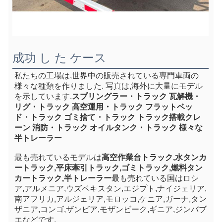
成功 し た ケース
私たちの工場は,世界中の販売されている専門車両の
様々な種類を作りました. 写真は,海外に大量にモデル
を示しています.
スプリングラー・トラック 瓦解機・
リグ・トラック 高空運用・トラック フラットベッ
ド・トラック ゴミ捨て・トラック トラック搭載クレ
ーン 消防・トラック オイルタンク・トラック 様々な
半トレーラー
最も売れているモデルは
高空作業台トラック,水タンカ
ートラック,平床牽引トラック,ゴミトラック,燃料タン
カートラック,半トレーラー
最も売れている国はロシ
ア,アルメニア,ウズベキスタン,エジプト,ナイジェリア,
南アフリカ,アルジェリア,モロッコ,ケニア,ガーナ,タン
ザニア,コンゴ,ザンビア,モザンビーク,ギニア,ジンバブ
エなどです.