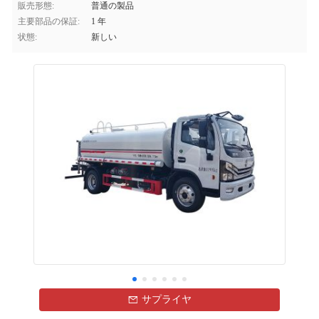
販売形態:
普通の製品
主要部品の保証:
1 年
状態:
新しい
サプライヤ