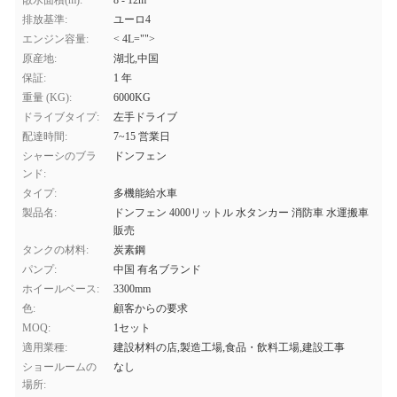
散水面積(m):
8 - 12m
排放基準:
ユーロ4
エンジン容量:
< 4L="">
原産地:
湖北,中国
保証:
1 年
重量 (KG):
6000KG
ドライブタイプ:
左手ドライブ
配達時間:
7~15 営業日
シャーシのブラ
ドンフェン
ンド:
タイプ:
多機能給水車
製品名:
ドンフェン 4000リットル 水タンカー 消防車 水運搬車
販売
タンクの材料:
炭素鋼
パンプ:
中国 有名ブランド
ホイールベース:
3300mm
色:
顧客からの要求
MOQ:
1セット
適用業種:
建設材料の店,製造工場,食品・飲料工場,建設工事
ショールームの
なし
場所: