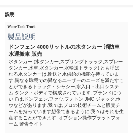
説明
Water Tank Truck
製品説明
ドンフェン 4000リットルの水タンカー 消防車 
水運搬車 販売
水タンカー (水タンカー,スプリングトラック,スプレー
タンカー,水車,水タンカー,水輸送トラック) とも呼ば
れる水タンカーは,輸送と水供給の機能を持っていま
す.異なる環境での異なるユーザーのニーズを満たすこ
とができるトラック・シャシー,水入口・出口システ
ム,タンク・ボディで構成されています. ブランドにつ
いては,ドンフェン,ファウ,フォトン,JMC,ジャック,ホ
ウなどがあります.我々は,プロの技術チームと販売チ
ームを持っています想像できるように,我々はそれを生
産することができます. オプション操作プラットフォ
ーム 警告ライト