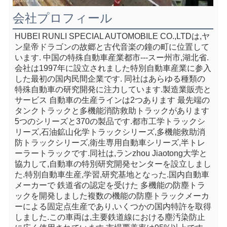
会社プロフィール
HUBEI RUNLI SPECIAL AUTOMOBILE CO.,LTDは,ヤ
ン皇帝ドラゴンの故郷と古代音楽の鐘の町に位置して
います. 中国の特殊自動車産業都市---スー州市,湖北省.
会社は1997年に設立されました特別自動車産業に参入
した最初の国内民間企業です. 同社はあらゆる種類の
特殊自動車の研究開発に注力しています.製造業販売と
サービス 自動車の生産ラインは2つあります 最先端の
タンクトラックと多機能消防救助トラックがあります
5つのシリーズと370の製品です.都市工学トラックシ
リーズ,石油鉱山化学トラックシリーズ,多機能救助消
防トラックシリーズ,衛生専用自動車シリーズ,半トレ
ーラートラックです.同社は,ランzhou Jiaotong大学と
協力して,自動車の特別研究開発センターを設立しまし
た.特別自動車生産,学習,研究基地となった.国内自動車
メーカーで 鉄道省の認定を受けた 多機能の防塵トラ
ックを開発しました複数の機能の防塵トラックメーカ
ーによる固定点生産であり,いくつかの国内特許を取得
しました.この車両は,主要鉄道線における塵汚染防止