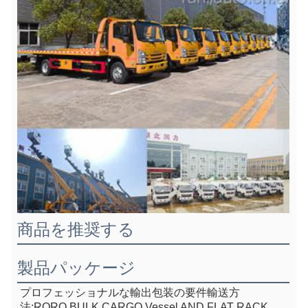
商品を推奨する
製品パッケージ
プロフェッショナルな輸出包装の要件
輸送方
法:RORO,BULK CARGO Vessel AND FLAT RACK 