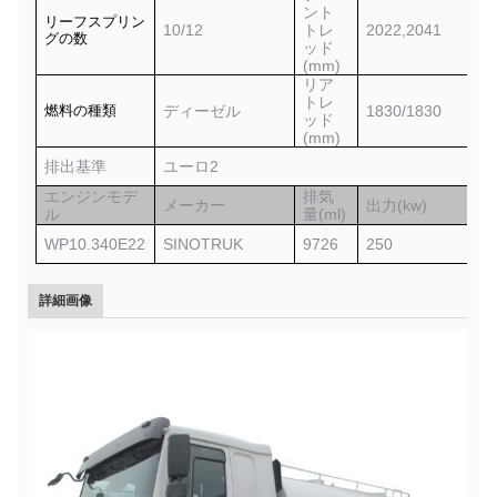
ント
リーフスプリン
10
/
12
トレ
2022,2041
グの数
ッド
(mm)
リア
トレ
燃料の種類
ディーゼル
1
830/1830
ッド
(mm)
排出基準
ユーロ2
エンジンモデ
排気
メーカー
出力(kw)
ル
量(ml)
WP10.340E22
SINOTRUK
9726
2
50
詳細画像