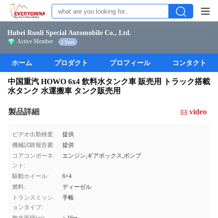
Hubei Runli Special Automobile Co., Ltd.
Active Member
2 Years
ホーム
プロダクト
プロフィール
コンタクト
中国重汽 HOWO 6x4 飲料水タンク車 販売用 トラック搭載
水タンク 水運搬車 タンク販売用
製品詳細
video
ビデオ出勤検査:
提供
機械試験報告書:
提供
コアコンポーネ
エンジン,ギアボックス,ポンプ
ント:
駆動ホイール:
6×4
燃料:
ディーゼル
トランスミッシ
手帳
ョンタイプ: