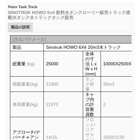
Water Tank Truck
SINOTRUK HOWO 6x4 飲料水タンクローリー販売トラック搭
載水タンク水トラックタンク販売
製品の説明
[
主なパラメータ
]
製品
Sinotruk HOWO 6X4 20m3
水トラック
全体
の寸
総重量
(kg)
25000
法 L x
10000X2500X360
W x H
(mm)
タン
積載重量(kg)
12900
ク容
20
m3
量
キャ
ブ内
車両重量(kg)
11970
の許
2
容乗
員数
フロ
ント/
リア
アプローチ/デ
サス
パーチャアン
14
/
15
1
500
/
2120
ペン