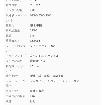
散水面積(m):
> 16m
排放基準:
ユーロ2
エンジン容量:
> 8L
尺寸 (L × W × H)
10000x2500x3200
(mm):
原産地:
湖北,中国
車両総重量:
25000
保証:
1 年
重量 (KG):
12000kg
シャーシのブラ
シノトラック HOWO
ンド:
ドライブタイプ:
左ハンドル 右ハンドル
タンクの材料:
炭素鋼Q235
幅を振りかける
12~16m
こと:
適用業種:
製造工場、農場、建築工事
ショールームの
フィリピン,アルジェリア,ナイジェリア
場所:
販売形態:
普通の製品
主要部品の保証:
1 年
状態:
新しい