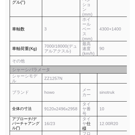
グル(°)
ショ
ン
(mm)
ホイ
ール
車軸数
3
ベー
4300+1400
ス
(mm)
最高
7000/18000(デュ
車軸荷重(Kg)
速度
90
アルアクスル)
(km/h)
その他
シャーシパラメータ
シャーシモデ
ZZ1257
N
ル
メー
ブランド
howo
sinotruk
カー
タイ
全体の寸法
9120x2496x2958
ヤ番
10
号
タイ
アプローチ/デ
パーチャアング
16/23
ヤ
仕
1
2
.00R20
ル(°)
様
フロ